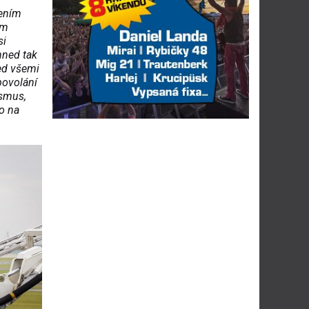
čením
em
si
 hned tak
řed všemi
povolání
ismus,
o na