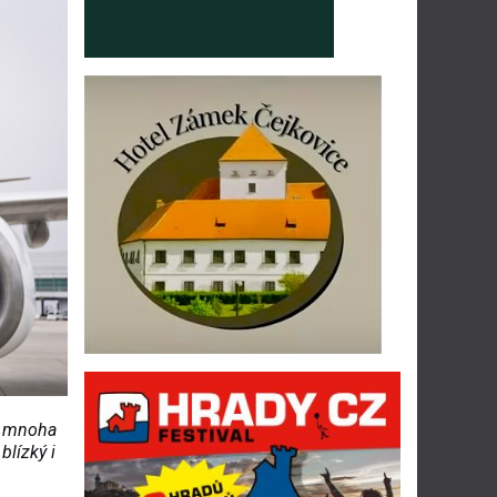
 z mnoha
blízký i