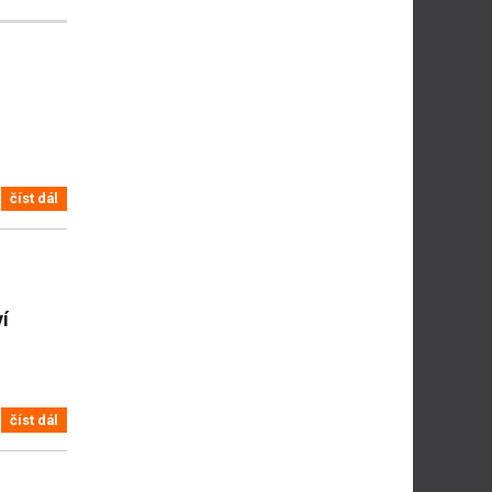
číst dál
í
číst dál