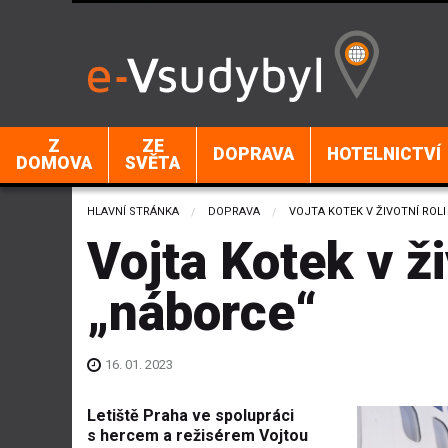
Z
ZE
DOPRAVA
HOTELNICTVÍ
DOMOVA
SVĚTA
HLAVNÍ STRÁNKA
DOPRAVA
CURRENT:
VOJTA KOTEK V ŽIVOTNÍ ROLI
Vojta Kotek v ži
„náborce“
16. 01. 2023
Letiště Praha ve spolupráci
s hercem a režisérem Vojtou