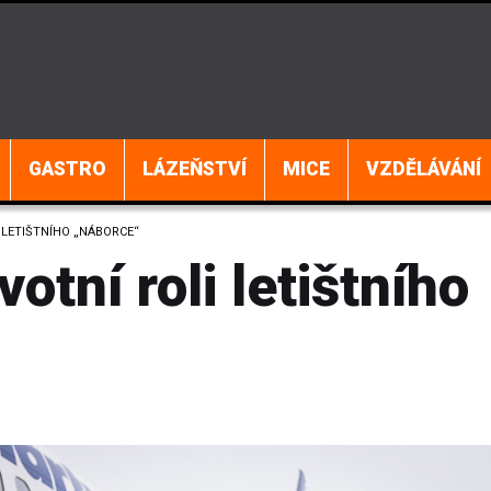
GASTRO
LÁZEŇSTVÍ
MICE
VZDĚLÁVÁNÍ
 LETIŠTNÍHO „NÁBORCE“
votní roli letištního