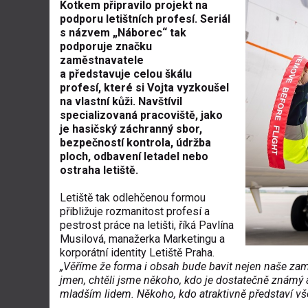
Kotkem připravilo projekt na
podporu letištních profesí. Seriál
s názvem „Náborec“ tak
podporuje značku
zaměstnavatele
a představuje celou škálu
profesí, které si Vojta vyzkoušel
na vlastní kůži. Navštívil
specializovaná pracoviště, jako
je hasičský záchranný sbor,
bezpečností kontrola, údržba
ploch, odbavení letadel nebo
ostraha letiště.
Letiště tak odlehčenou formou
přibližuje rozmanitost profesí a
pestrost práce na letišti, říká Pavlína
Musilová, manažerka Marketingu a
korporátní identity Letiště Praha.
„Věříme že forma i obsah bude bavit nejen naše zamě
jmen, chtěli jsme někoho, kdo je dostatečně známý a 
mladším lidem. Někoho, kdo atraktivně představí všec