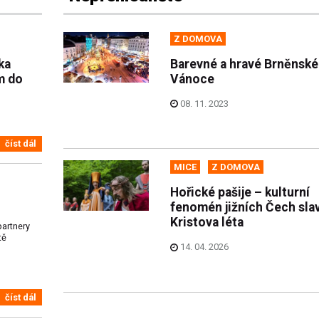
Z DOMOVA
ka
Barevné a hravé Brněnské
m do
Vánoce
08. 11. 2023
číst dál
MICE
Z DOMOVA
Hořické pašije – kulturní
fenomén jižních Čech slav
Kristova léta
partnery
tě
14. 04. 2026
číst dál