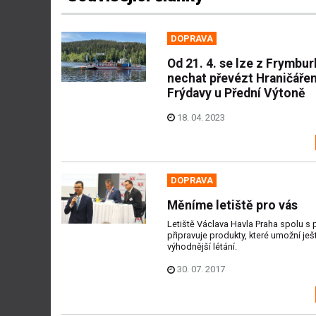
DOPRAVA
Od 21. 4. se lze z Frymbur
nechat převézt Hraničáře
Frýdavy u Přední Výtoně
18. 04. 2023
DOPRAVA
Měníme letiště pro vás
Letiště Václava Havla Praha spolu s 
připravuje produkty, které umožní ješ
výhodnější létání.
30. 07. 2017