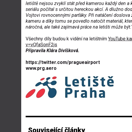
letiště nejsou zvyklí stát před kamerou každý den a
seriálu počítal s určitou hereckou akcí. A dlužno dod
Vojtovi rovnocennými parťáky. Při natáčení doslova
kameru a díky tomu se povedlo natočit materiál, kter
náročná, ale také zajímavá práce na letišti může být.
Všechny díly budou k vidění na letištním
YouTube ka
v=vQfaSonF2js
Připravila Klára Divíšková.
https://twitter.com/pragueairport
www.prg.aero
Související články