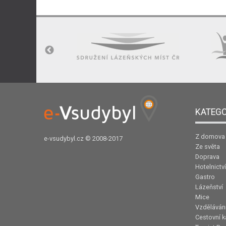
KATEGO
Z domova
e-vsudybyl.cz
© 2008-2017
Ze světa
Doprava
Hotelnictví
Gastro
Lázeňství
Mice
Vzděláván
Cestovní k