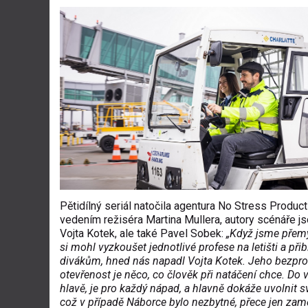
Pětidílný seriál natočila agentura No Stress Produc
vedením režiséra Martina Mullera, autory scénáře j
Vojta Kotek, ale také Pavel Sobek:
„Když jsme přemý
si mohl vyzkoušet jednotlivé profese na letišti a přibl
divákům, hned nás napadl Vojta Kotek. Jeho bezpro
otevřenost je něco, co člověk při natáčení chce. Do 
hlavě, je pro každý nápad, a hlavně dokáže uvolnit sv
což v případě Náborce bylo nezbytné, přece jen zam