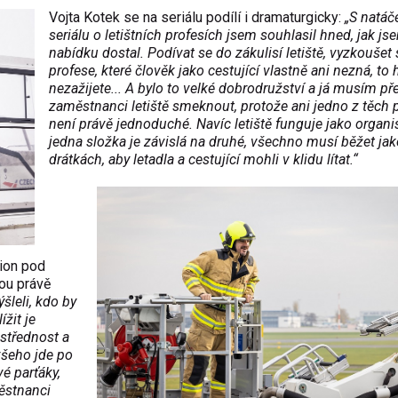
Vojta Kotek se na seriálu podílí i dramaturgicky:
„S natá
seriálu o letištních profesích jsem souhlasil hned, jak js
nabídku dostal. Podívat se do zákulisí letiště, vyzkoušet 
profese, které člověk jako cestující vlastně ani nezná, to
nezažijete... A bylo to velké dobrodružství a já musím p
zaměstnanci letiště smeknout, protože ani jedno z těch 
není právě jednoduché. Navíc letiště funguje jako organ
jedna složka je závislá na druhé, všechno musí běžet jak
drátkách, aby letadla a cestující mohli v klidu lítat.“
tion pod
sou právě
šleli, kdo by
ížit je
střednost a
všeho jde po
é parťáky,
ěstnanci