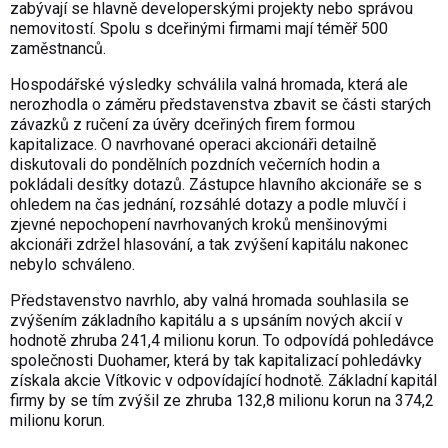
zabývají se hlavně developerskými projekty nebo správou
nemovitostí. Spolu s dceřinými firmami mají téměř 500
zaměstnanců.
Hospodářské výsledky schválila valná hromada, která ale
nerozhodla o záměru představenstva zbavit se části starých
závazků z ručení za úvěry dceřiných firem formou
kapitalizace. O navrhované operaci akcionáři detailně
diskutovali do pondělních pozdních večerních hodin a
pokládali desítky dotazů. Zástupce hlavního akcionáře se s
ohledem na čas jednání, rozsáhlé dotazy a podle mluvčí i
zjevné nepochopení navrhovaných kroků menšinovými
akcionáři zdržel hlasování, a tak zvýšení kapitálu nakonec
nebylo schváleno.
Představenstvo navrhlo, aby valná hromada souhlasila se
zvýšením základního kapitálu a s upsáním nových akcií v
hodnotě zhruba 241,4 milionu korun. To odpovídá pohledávce
společnosti Duohamer, která by tak kapitalizací pohledávky
získala akcie Vítkovic v odpovídající hodnotě. Základní kapitál
firmy by se tím zvýšil ze zhruba 132,8 milionu korun na 374,2
milionu korun.