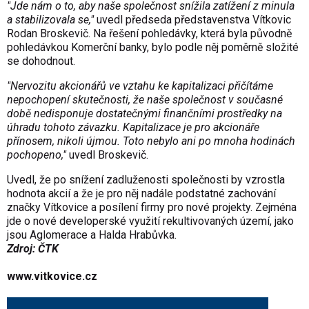
"Jde nám o to, aby naše společnost snížila zatížení z minula
a stabilizovala se,"
uvedl předseda představenstva Vítkovic
Rodan Broskevič. Na řešení pohledávky, která byla původně
pohledávkou Komerční banky, bylo podle něj poměrně složité
se dohodnout.
"Nervozitu akcionářů ve vztahu ke kapitalizaci přičítáme
nepochopení skutečnosti, že naše společnost v současné
době nedisponuje dostatečnými finančními prostředky na
úhradu tohoto závazku. Kapitalizace je pro akcionáře
přínosem, nikoli újmou. Toto nebylo ani po mnoha hodinách
pochopeno,"
uvedl Broskevič.
Uvedl, že po snížení zadluženosti společnosti by vzrostla
hodnota akcií a že je pro něj nadále podstatné zachování
značky Vítkovice a posílení firmy pro nové projekty. Zejména
jde o nové developerské využití rekultivovaných území, jako
jsou Aglomerace a Halda Hrabůvka.
Zdroj: ČTK
www.vitkovice.cz