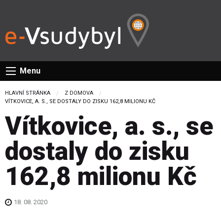
Menu
HLAVNÍ STRÁNKA
Z DOMOVA
CURRENT:
VÍTKOVICE, A. S., SE DOSTALY DO ZISKU 162,8 MILIONU KČ
Vítkovice, a. s., se
dostaly do zisku
162,8 milionu Kč
18. 08. 2020