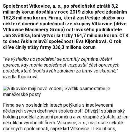
Společnost Vítkovice, a. s., po předloňské ztrátě 3,2
miliardy korun dosáhla v roce 2019 zisku před zdaněním
162,8 milionu korun. Firma, která zastřešuje služby pro
některé dceřiné společnosti ze skupiny Vítkovice (dříve
Vítkovice Machinery Group) ostravského podnikatele
Jan Světlíka, loni vytvořila tržby 164,7 milionu korun. ČTK
to dnes řekla mluvčí společnosti Eva Kijonková. O rok
dříve činily tržby firmy 336,3 milionu korun
"Ve výsledku hospodaření se promítly zejména účetní
operace, kdy mohla společnost 'rozpustit' část opravných
položek, které tvořila kvůli zárukám za firmy ve skupině,"
uvedla Kijonková.
Firma se v posledních letech potýkala s insolvencemi
některých svých dceřiných společností. Dřívější strojírenský
holding prodělal zásadní proměnu a ve skupině zůstalo už jen
několik nevýrobních firem. Vítkovice, a. s., mají stále několik
dceřiných společností, například Vítkovice IT Solutions,