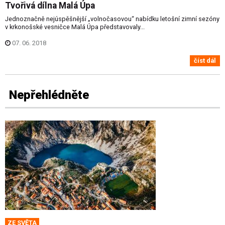
Tvořivá dílna Malá Úpa
Jednoznačně nejúspěšnější „volnočasovou“ nabídku letošní zimní sezóny
v krkonošské vesničce Malá Úpa představovaly...
07. 06. 2018
číst dál
Nepřehlédněte
ZE SVĚTA