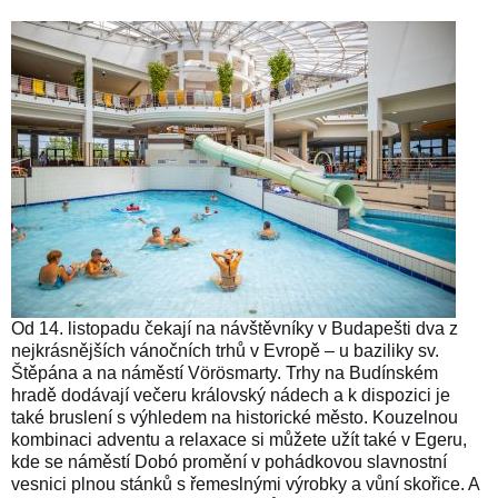
Od 14. listopadu čekají na návštěvníky v Budapešti dva z
nejkrásnějších vánočních trhů v Evropě – u baziliky sv.
Štěpána a na náměstí Vörösmarty. Trhy na Budínském
hradě dodávají večeru královský nádech a k dispozici je
také bruslení s výhledem na historické město. Kouzelnou
kombinaci adventu a relaxace si můžete užít také v Egeru,
kde se náměstí Dobó promění v pohádkovou slavnostní
vesnici plnou stánků s řemeslnými výrobky a vůní skořice. A