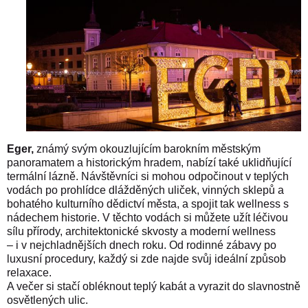
Eger,
známý svým okouzlujícím barokním městským
panoramatem a historickým hradem, nabízí také uklidňující
termální lázně. Návštěvníci si mohou odpočinout v teplých
vodách po prohlídce dlážděných uliček, vinných sklepů a
bohatého kulturního dědictví města, a spojit tak wellness s
nádechem historie. V těchto vodách si můžete užít léčivou
sílu přírody, architektonické skvosty a moderní wellness
– i v nejchladnějších dnech roku. Od rodinné zábavy po
luxusní procedury, každý si zde najde svůj ideální způsob
relaxace.
A večer si stačí obléknout teplý kabát a vyrazit do slavnostně
osvětlených ulic.