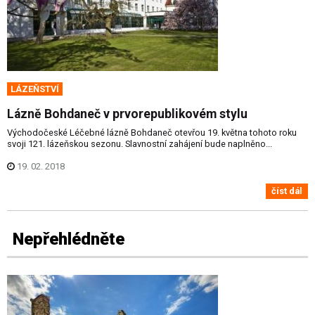
LÁZEŇSTVÍ
Lázně Bohdaneč v prvorepublikovém stylu
Východočeské Léčebné lázně Bohdaneč otevřou 19. května tohoto roku
svoji 121. lázeňskou sezonu. Slavnostní zahájení bude naplněno...
19. 02. 2018
číst dál
Nepřehlédněte