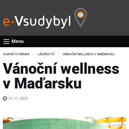
Menu
HLAVNÍ STRÁNKA
LÁZEŇSTVÍ
CURRENT:
VÁNOČNÍ WELLNESS V MAĎARSKU
Vánoční wellness
v Maďarsku
12. 11. 2025