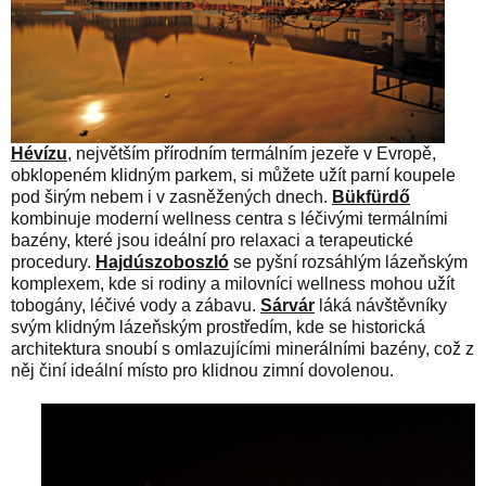
Hévízu
, největším přírodním termálním jezeře v Evropě,
obklopeném klidným parkem, si můžete užít parní koupele
pod širým nebem i v zasněžených dnech.
Bükfürdő
kombinuje moderní wellness centra s léčivými termálními
bazény, které jsou ideální pro relaxaci a terapeutické
procedury.
Hajdúszoboszló
se pyšní rozsáhlým lázeňským
komplexem, kde si rodiny a milovníci wellness mohou užít
tobogány, léčivé vody a zábavu.
Sárvár
láká návštěvníky
svým klidným lázeňským prostředím, kde se historická
architektura snoubí s omlazujícími minerálními bazény, což z
něj činí ideální místo pro klidnou zimní dovolenou.