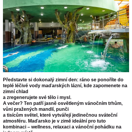
Představte si dokonalý zimní den: ráno se ponoříte do
teplé léčivé vody maďarských lázní, kde zapomenete na
zimní chlad
a zregenerujete své tělo i mysl.
A večer? Ten patří jasně osvětleným vánočním trhům,
vůni pražených mandlí, punči
a tisícům světel, které vytvářejí jedinečnou sváteční
atmosféru. Maďarsko je v zimě ideální pro tuto
kombinaci – wellness, relaxaci a vánoční pohádku na