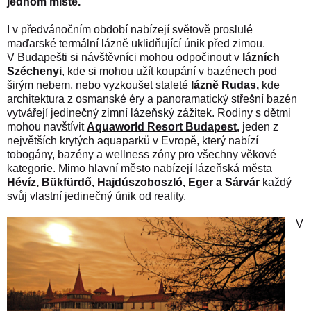
jednom místě.
I v předvánočním období nabízejí světově proslulé
maďarské termální lázně uklidňující únik před zimou.
V Budapešti si návštěvníci mohou odpočinout v
lázních
Széchenyi
,
kde si mohou užít koupání v bazénech pod
širým nebem, nebo vyzkoušet staleté
lázně Rudas
,
kde
architektura z osmanské éry a panoramatický střešní bazén
vytvářejí jedinečný zimní lázeňský zážitek. Rodiny s dětmi
mohou navštívit
Aquaworld Resort Budapest
,
jeden z
největších krytých aquaparků v Evropě, který nabízí
tobogány, bazény a wellness zóny pro všechny věkové
kategorie. Mimo hlavní město nabízejí lázeňská města
Hévíz, Bükfürdő, Hajdúszoboszló, Eger a Sárvár
každý
svůj vlastní jedinečný únik od reality.
V