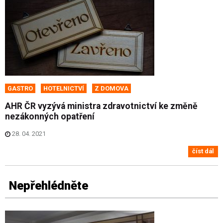
GASTRO
HOTELNICTVÍ
Z DOMOVA
AHR ČR vyzývá ministra zdravotnictví ke změně
nezákonných opatření
28. 04. 2021
číst dál
Nepřehlédněte