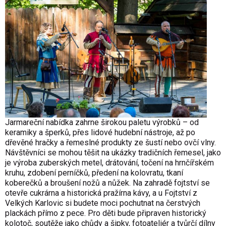
Jarmareční nabídka zahrne širokou paletu výrobků – od
keramiky a šperků, přes lidové hudební nástroje, až po
dřevěné hračky a řemeslné produkty ze šustí nebo ovčí vlny.
Návštěvníci se mohou těšit na ukázky tradičních řemesel, jako
je výroba zuberských metel, drátování, točení na hrnčířském
kruhu, zdobení perníčků, předení na kolovratu, tkaní
koberečků a broušení nožů a nůžek. Na zahradě fojtství se
otevře cukrárna a historická pražírna kávy, a u Fojtství z
Velkých Karlovic si budete moci pochutnat na čerstvých
plackách přímo z pece. Pro děti bude připraven historický
kolotoč, soutěže jako chůdy a šipky, fotoateliér a tvůrčí dílny