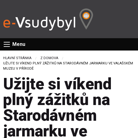
Menu
HLAVNÍ STRÁNKA
Z DOMOVA
CURRENT:
UŽIJTE SI VÍKEND PLNÝ ZÁŽITKŮ NA STARODÁVNÉM JARMARKU VE VALAŠSKÉM
MUZEU V PŘÍRODĚ
Užijte si víkend
plný zážitků na
Starodávném
jarmarku ve