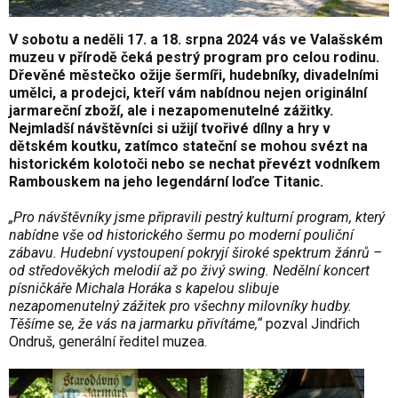
V sobotu a neděli 17. a 18. srpna 2024 vás ve Valašském
muzeu v přírodě čeká pestrý program pro celou rodinu.
Dřevěné městečko ožije šermíři, hudebníky, divadelními
umělci, a prodejci, kteří vám nabídnou nejen originální
jarmareční zboží, ale i nezapomenutelné zážitky.
Nejmladší návštěvníci si užijí tvořivé dílny a hry v
dětském koutku, zatímco stateční se mohou svézt na
historickém kolotoči nebo se nechat převézt vodníkem
Rambouskem na jeho legendární loďce Titanic.
„Pro návštěvníky jsme připravili pestrý kulturní program, který
nabídne vše od historického šermu po moderní pouliční
zábavu. Hudební vystoupení pokryjí široké spektrum žánrů –
od středověkých melodií až po živý swing. Nedělní koncert
písničkáře Michala Horáka s kapelou slibuje
nezapomenutelný zážitek pro všechny milovníky hudby.
Těšíme se, že vás na jarmarku přivítáme,“
pozval Jindřich
Ondruš, generální ředitel muzea.