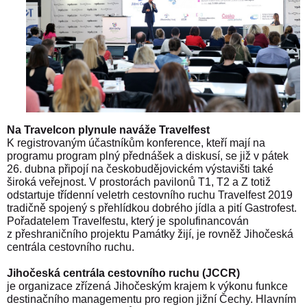
Na Travelcon plynule naváže Travelfest
K registrovaným účastníkům konference, kteří mají na
programu program plný přednášek a diskusí, se již v pátek
26. dubna připojí na českobudějovickém výstavišti také
široká veřejnost. V prostorách pavilonů T1, T2 a Z totiž
odstartuje třídenní veletrh cestovního ruchu Travelfest 2019
tradičně spojený s přehlídkou dobrého jídla a pití Gastrofest.
Pořadatelem Travelfestu, který je spolufinancován
z přeshraničního projektu Památky žijí, je rovněž Jihočeská
centrála cestovního ruchu.
Jihočeská centrála cestovního ruchu (JCCR)
je organizace zřízená Jihočeským krajem k výkonu funkce
destinačního managementu pro region jižní Čechy. Hlavním