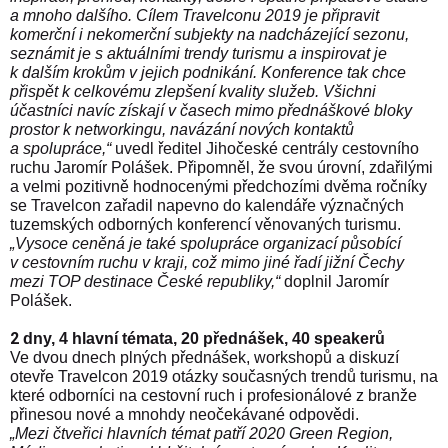
a mnoho dalšího. Cílem Travelconu 2019 je připravit
komerční i nekomerční subjekty na nadcházející sezonu,
seznámit je s aktuálními trendy turismu a inspirovat je
k dalším krokům v jejich podnikání. Konference tak chce
přispět k celkovému zlepšení kvality služeb. Všichni
účastníci navíc získají v časech mimo přednáškové bloky
prostor k networkingu, navázání nových kontaktů
a spolupráce,“
uvedl ředitel Jihočeské centrály cestovního
ruchu Jaromír Polášek.
Připomněl, že svou úrovní, zdařilými
a velmi pozitivně hodnocenými předchozími dvěma ročníky
se Travelcon zařadil napevno do kalendáře význačných
tuzemských odborných konferencí věnovaných turismu.
„Vysoce ceněná je také spolupráce organizací působící
v cestovním ruchu v kraji, což mimo jiné řadí jižní Čechy
mezi TOP destinace České republiky,“
doplnil Jaromír
Polášek.
2
dny, 4 hlavní témata, 20 přednášek, 40 speakerů
Ve dvou dnech plných přednášek, workshopů a diskuzí
otevře Travelcon 2019 otázky současných trendů turismu, na
které odborníci na cestovní ruch i profesionálové z branže
přinesou nové a mnohdy neočekávané odpovědi.
„Mezi čtveřici hlavních témat patří 2020 Green Region,