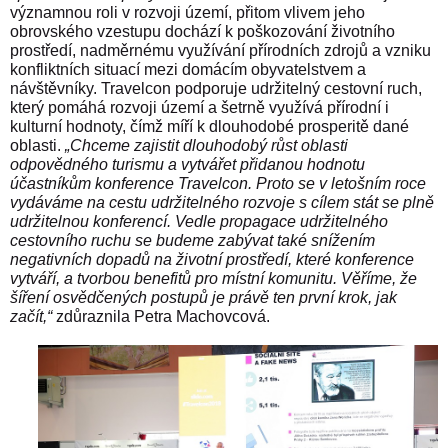
významnou roli v rozvoji území, přitom vlivem jeho
obrovského vzestupu dochází k poškozování životního
prostředí, nadměrnému využívání přírodních zdrojů a vzniku
konfliktních situací mezi domácím obyvatelstvem a
návštěvníky. Travelcon podporuje udržitelný cestovní ruch,
který pomáhá rozvoji území a šetrně využívá přírodní i
kulturní hodnoty, čímž míří k dlouhodobé prosperitě dané
oblasti.
„Chceme zajistit dlouhodobý růst oblasti
odpovědného turismu a vytvářet přidanou hodnotu
účastníkům konference Travelcon. Proto se v letošním roce
vydáváme na cestu udržitelného rozvoje s cílem stát se plně
udržitelnou konferencí. Vedle propagace udržitelného
cestovního ruchu se budeme zabývat také snížením
negativních dopadů na životní prostředí, které konference
vytváří, a tvorbou benefitů pro místní komunitu. Věříme, že
šíření osvědčených postupů je právě ten první krok, jak
začít,“
zdůraznila Petra Machovcová.