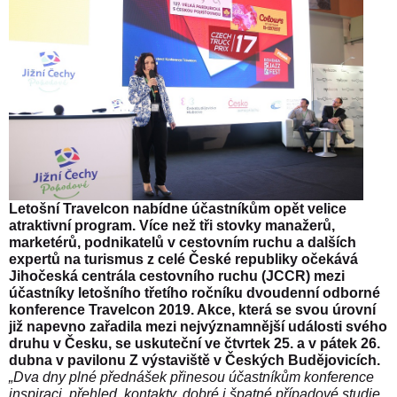
Letošní Travelcon nabídne účastníkům opět velice
atraktivní program.
Více než tři stovky manažerů,
marketérů, podnikatelů v cestovním ruchu a dalších
expertů na turismus z celé České republiky očekává
Jihočeská centrála cestovního ruchu (JCCR) mezi
účastníky letošního třetího ročníku dvoudenní odborné
konference Travelcon 2019. Akce, která se svou úrovní
již napevno zařadila mezi nejvýznamnější události svého
druhu v Česku, se uskuteční ve čtvrtek 25. a v pátek 26.
dubna v pavilonu Z výstaviště v Českých Budějovicích.
„Dva dny plné přednášek přinesou účastníkům konference
inspiraci, přehled, kontakty, dobré i špatné případové studie