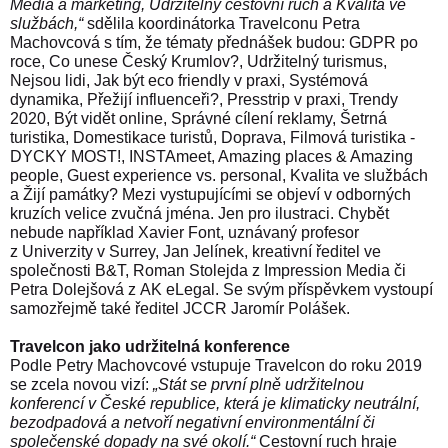
Média a marketing, Udržitelný cestovní ruch a Kvalita ve
službách,“
sdělila koordinátorka Travelconu Petra
Machovcová s tím, že tématy přednášek budou: GDPR po
roce, Co unese Český Krumlov?, Udržitelný turismus,
Nejsou lidi, Jak být eco friendly v praxi, Systémová
dynamika, Přežijí influenceři?, Presstrip v praxi, Trendy
2020, Být vidět online, Správné cílení reklamy, Šetrná
turistika, Domestikace turistů, Doprava,
Filmová turistika -
DYCKY MOST!, INSTAmeet, Amazing places & Amazing
people, Guest experience vs. personal, Kvalita ve službách
a Žijí památky? Mezi vystupujícími se objeví v odborných
kruzích velice zvučná jména. Jen pro ilustraci. Chybět
nebude například Xavier Font, uznávaný profesor
z Univerzity v Surrey, Jan Jelínek, kreativní ředitel ve
společnosti B&T, Roman Stolejda z Impression Media či
Petra Dolejšová z AK eLegal. Se svým příspěvkem vystoupí
samozřejmě také ředitel JCCR Jaromír Polášek.
Travelcon jako udržitelná konference
Podle Petry Machovcové vstupuje Travelcon do roku 2019
se zcela novou vizí:
„Stát se první plně udržitelnou
konferencí v České republice, která je klimaticky neutrální,
bezodpadová a netvoří negativní environmentální či
společenské dopady na své okolí.“
Cestovní ruch hraje