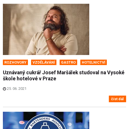
ROZHOVORY
VZDĚLÁVÁNÍ
GASTRO
HOTELNICTVÍ
Uznávaný cukrář Josef Maršálek studoval na Vysoké
škole hotelové v Praze
25. 06. 2021
číst dál