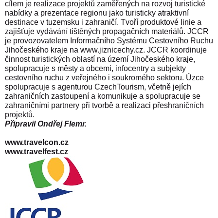
cílem je realizace projektů zaměřených na rozvoj turistické
nabídky a prezentace regionu jako turisticky atraktivní
destinace v tuzemsku i zahraničí. Tvoří produktové linie a
zajišťuje vydávání tištěných propagačních materiálů. JCCR
je provozovatelem Informačního Systému Cestovního Ruchu
Jihočeského kraje na www.jiznicechy.cz. JCCR koordinuje
činnost turistických oblastí na území Jihočeského kraje,
spolupracuje s městy a obcemi, infocentry a subjekty
cestovního ruchu z veřejného i soukromého sektoru. Úzce
spolupracuje s agenturou CzechTourism, včetně jejích
zahraničních zastoupení a komunikuje a spolupracuje se
zahraničními partnery při tvorbě a realizaci přeshraničních
projektů.
Připravil Ondřej Flemr.
www.travelcon.cz
www.travelfest.cz