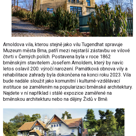
Arnoldova vila, kterou stejně jako vilu Tugendhat spravuje
Muzeum města Brna, patří mezi nejstarší zástavbu ve vilové
čtvrti v Černých polích. Postavena byla v roce 1862
brněnským stavitelem Josefem Arnoldem, který by navíc
letos oslavil 200. výročí narození. Památková obnova vily a
rehabilitace zahrady byla dokončena na konci roku 2023. Vila
bude nadále sloužit jako komunitní i kulturně-vzdělávací
instituce se zaměřením na popularizaci brněnské architektury.
Najdete v ní například i stálé expozice zaměřené na
brněnskou architekturu nebo na dějiny Židů v Brně.