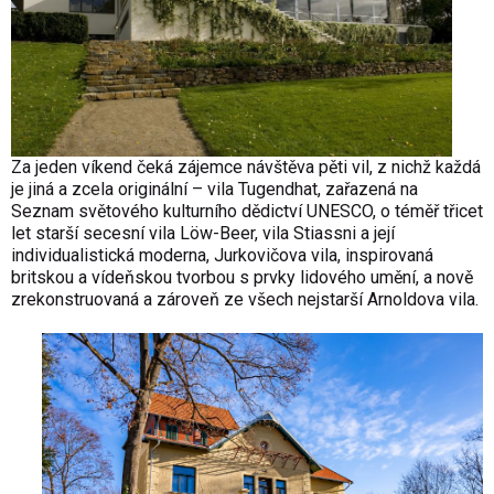
Za jeden víkend čeká zájemce návštěva pěti vil, z nichž každá
je jiná a zcela originální – vila Tugendhat, zařazená na
Seznam světového kulturního dědictví UNESCO, o téměř třicet
let starší secesní vila Löw-Beer, vila Stiassni a její
individualistická moderna, Jurkovičova vila, inspirovaná
britskou a vídeňskou tvorbou s prvky lidového umění, a nově
zrekonstruovaná a zároveň ze všech nejstarší Arnoldova vila.