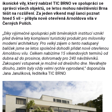
ikonické vily, který nabízel TIC BRNO ve spolupráci se
správci všech objektů, se letos mohou návštěvníci Brna
těšit na rozšíření. Za jeden víkend mají šanci poznat
hned 5 vil – přibyla nově otevřená Arnoldova vila v
Černých Polích.
„Díky výjimečné spolupráci pěti brněnských institucí vznikl
před dvěma lety komplexní turistický produkt pro milovníky
moderní architektury. Pro velký zájem o tento nadupaný
balíček jsme se letos společně dohodli přidat nově otevřenou
Arnoldovu vilu. Celkem nabízíme 15 víkendových termínů od
dubna až do prosince, dohromady pro 240 návštěvníků.
Zakoupení vstupenek je možné od dnešního dne. Neváhejte
dlouho, zatím byly vždy velmi rychle vyprodané,”
doporučila
Jana Janulíková, ředitelka TIC BRNO.