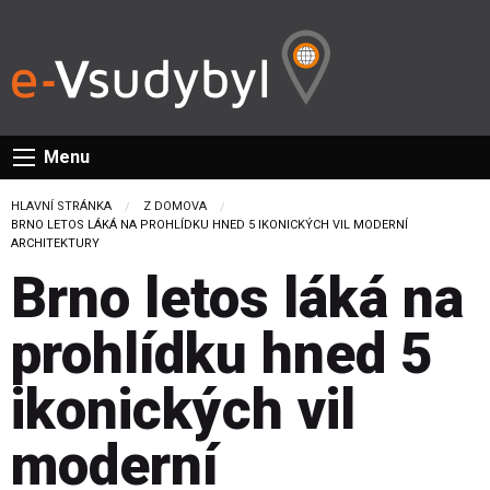
Menu
HLAVNÍ STRÁNKA
Z DOMOVA
CURRENT:
BRNO LETOS LÁKÁ NA PROHLÍDKU HNED 5 IKONICKÝCH VIL MODERNÍ
ARCHITEKTURY
Brno letos láká na
prohlídku hned 5
ikonických vil
moderní