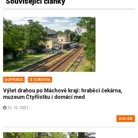
Související články
DOPRAVA
Z DOMOVA
Výlet drahou po Máchově kraji: hraběcí čekárna,
muzeum Čtyřlístku i domácí med
12. 12. 2021
číst dál