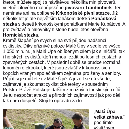
kterou můžete spojit s návštěvou několika minipivovarů,
včetně cílového maloúpského
pivovaru Trautenberk
. Ten
neminete ani na oblíbené
Krkonošské pivní stezce
. Již
několik let je ale největším tahákem dětská
Pohádková
stezka
s deseti krkonošskými pohádkami Marie Kubátové. A
pro zvídavé a milovníky historie bude letos otevřena
Hornická stezka
.
Kromě šlapání po svých si na své přijdou nadšenci
cyklistiky. Díky příznivé poloze Malé Úpy v sedle ve výšce
1 050 m n. m. je Malá Úpa oblíbeným cílem jak silničářů, tak
i horských cyklistů, kteří mohou jezdit po lesních cestách a
zpevněných cestách. V poslední době se prudce rozmáhá
fenomén elektrokol, které jsou zvlášť v krkonošských
kopcích vítaným společníkem zejména pro ženy a seniory.
Půjčit si je můžete i v Malé Úpě. A jezdit se dá všude,
zajímavé je zkoumat cyklistické terény v sousedním
Polsku.
Právě Polskoje dalším z možných turistických cílů.
Je tu nespočet atrakcí a přírodních zajímavostí jak pro děti,
tak i pro dospělé. Stojí to opravdu za to.
„
Malá Úpa –
velká zábava
,“
pod tímto
výstižným