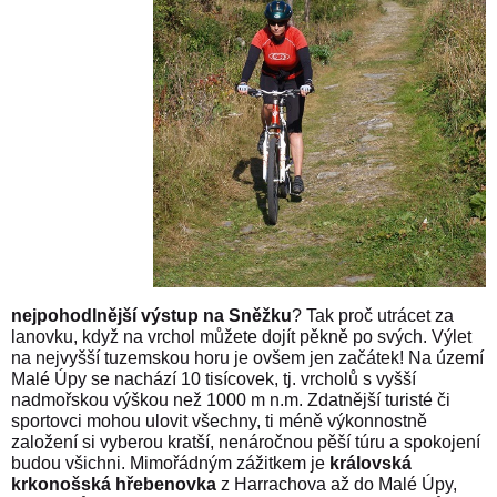
nejpohodlnější výstup na Sněžku
? Tak proč utrácet za
lanovku, když na vrchol můžete dojít pěkně po svých. Výlet
na nejvyšší tuzemskou horu je ovšem jen začátek! Na území
Malé Úpy se nachází 10 tisícovek, tj. vrcholů s vyšší
nadmořskou výškou než 1000 m n.m. Zdatnější turisté či
sportovci mohou ulovit všechny, ti méně výkonnostně
založení si vyberou kratší, nenáročnou pěší túru a spokojení
budou všichni. Mimořádným zážitkem je
královská
krkonošská hřebenovka
z Harrachova až do Malé Úpy,