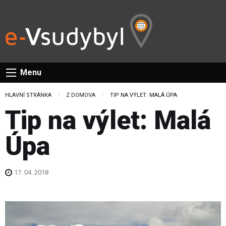
Menu
HLAVNÍ STRÁNKA
Z DOMOVA
CURRENT:
TIP NA VÝLET: MALÁ ÚPA
Tip na výlet: Malá
Úpa
17. 04. 2018