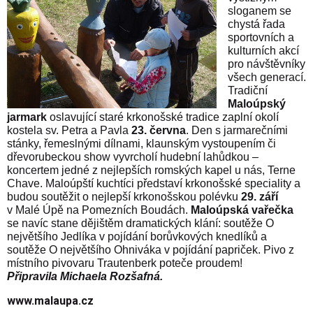
sloganem se
chystá řada
sportovních a
kulturních akcí
pro návštěvníky
všech generací.
Tradiční
Maloúpský
jarmark
oslavující staré krkonošské tradice zaplní okolí
kostela sv. Petra a Pavla
23. června
. Den s jarmarečními
stánky, řemeslnými dílnami, klaunským vystoupením či
dřevorubeckou show vyvrcholí hudební lahůdkou –
koncertem jedné z nejlepších romských kapel u nás, Terne
Chave. Maloúpští kuchtíci představí krkonošské speciality a
budou soutěžit o nejlepší krkonošskou polévku
29. září
v Malé Úpě na Pomezních Boudách.
Maloúpská vařečka
se navíc stane dějištěm dramatických klání: soutěže O
největšího Jedlíka v pojídání borůvkových knedlíků a
soutěže O největšího Ohniváka v pojídání papriček. Pivo z
místního pivovaru Trautenberk poteče proudem!
Připravila Michaela Rozšafná.
www.malaupa.cz