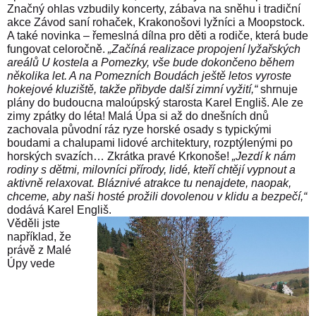
Značný ohlas vzbudily koncerty, zábava na sněhu i tradiční
akce Závod saní rohaček, Krakonošovi lyžníci a Moopstock.
A také novinka – řemeslná dílna pro děti a rodiče, která bude
fungovat celoročně.
„Začíná realizace propojení lyžařských
areálů U kostela a Pomezky, vše bude dokončeno během
několika let. A na Pomezních Boudách ještě letos vyroste
hokejové kluziště, takže přibyde další zimní vyžití,“
shrnuje
plány do budoucna maloúpský starosta Karel Engliš.
Ale ze
zimy zpátky do léta! Malá Úpa si až do dnešních dnů
zachovala původní ráz ryze horské osady s typickými
boudami a chalupami lidové architektury, rozptýlenými po
horských svazích… Zkrátka pravé Krkonoše!
„Jezdí k nám
rodiny s dětmi, milovníci přírody, lidé, kteří chtějí vypnout a
aktivně relaxovat. Bláznivé atrakce tu nenajdete, naopak,
chceme, aby naši hosté prožili dovolenou v klidu a bezpečí,“
dodává Karel Engliš.
Věděli jste
například, že
právě z Malé
Úpy vede