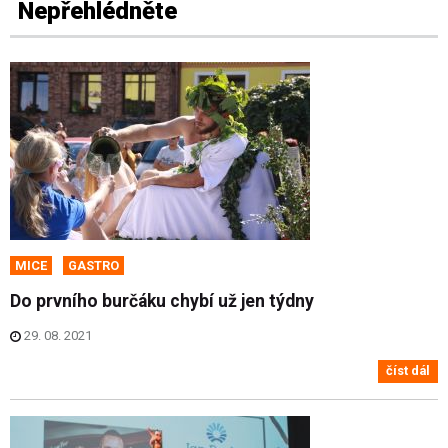
Nepřehlédněte
MICE
GASTRO
Do prvního burčáku chybí už jen týdny
29. 08. 2021
číst dál