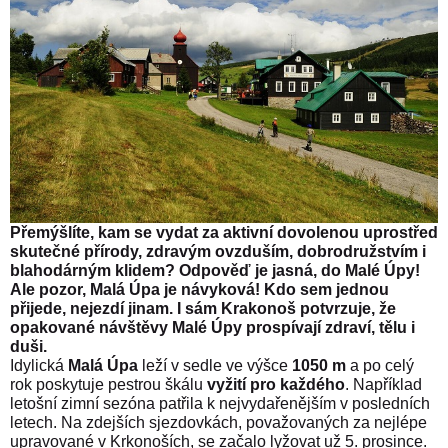
Přemýšlíte, kam se vydat za aktivní dovolenou uprostřed
skutečné přírody, zdravým ovzduším, dobrodružstvím i
blahodárným klidem? Odpověď je jasná, do Malé Úpy!
Ale pozor, Malá Úpa je návyková! Kdo sem jednou
přijede, nejezdí jinam. I sám Krakonoš potvrzuje, že
opakované návštěvy Malé Úpy prospívají zdraví, tělu i
duši.
Idylická
Malá Úpa
leží v sedle ve výšce
1050 m
a po celý
rok poskytuje pestrou škálu
vyžití pro každého
. Například
letošní zimní sezóna patřila k nejvydařenějším v posledních
letech. Na zdejších sjezdovkách, považovaných za nejlépe
upravované v Krkonoších, se začalo lyžovat už 5. prosince.