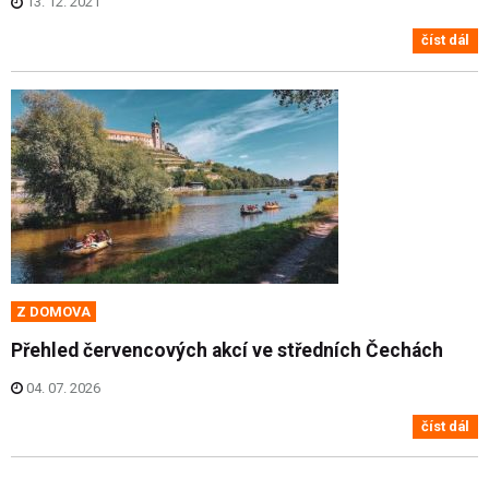
13. 12. 2021
číst dál
Z DOMOVA
Přehled červencových akcí ve středních Čechách
04. 07. 2026
číst dál