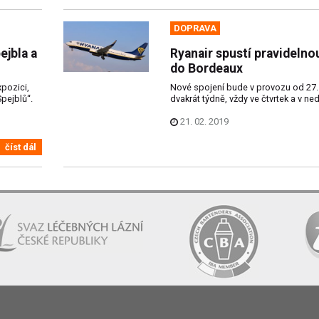
DOPRAVA
ejbla a
Ryanair spustí pravidelnou
do Bordeaux
xpozici,
Nové spojení bude v provozu od 27. 
pejblů“.
dvakrát týdně, vždy ve čtvrtek a v ned
21. 02. 2019
číst dál