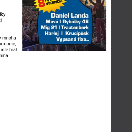
iky
i
ry mnoha
armonie,
usle hrál
omíná