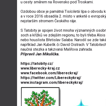
u cesty směrem na Rovensko pod Troskami.
Ozdobou obce je památná Tisíciletá lípa o obvodu k
a v roce 2016 obsadila 2. místo v anketě o evropsk
nejstarším stromem Českého ráje.
S Tatobity je spojen život mnoha významných osob
soch a křížků ve zdejším regionu, to byli třeba Alo
nebo houslista Břetislav Salaba. Narodil se zde tak
například Jan Kubelík či David Oistrach. V Tatobitech 
naučná stezka a takzvaná Malířova zahrada.
Připravil Jan Mikulička.
https://tatobity.cz/
www.liberecky-kraj.cz
www.facebook.com/libereckraj/
https://twitter.com/Libereckykraj/
www.instagram.com/libereckykraj/