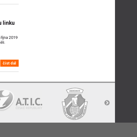
 linku
října 2019
ěli.
číst dál