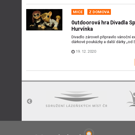
MICE
Z DOMOVA
0utdoorová hra Divadla Sp
Hurvínka
Divadlo zároveň připravilo vánoční e
dárkové poukázky a další dárky „od S
19. 12. 2020