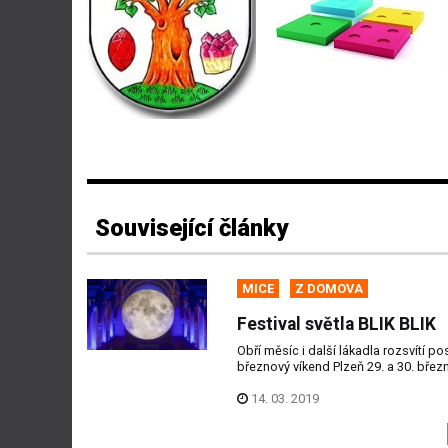
Související články
MICE
Z DOMOVA
Festival světla BLIK BLIK
Obří měsíc i další lákadla rozsvítí po
březnový víkend Plzeň 29. a 30. břez
14. 03. 2019