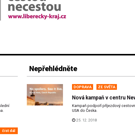
Nepřehlédněte
DOPRAVA
ZE SVĚTA
Nová kampaň v centru Ne
slední
Kampaň podpoří příjezdový cestovní
na.
USA do Česka.
25. 12. 2018
číst dál