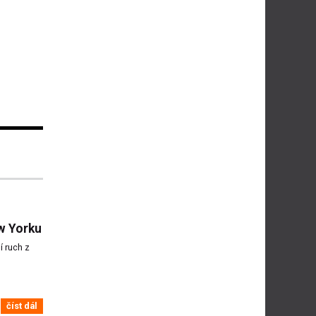
w Yorku
 ruch z
číst dál