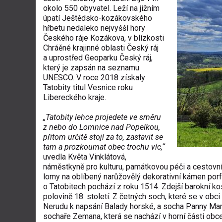
okolo 550 obyvatel. Leží na jižním
úpatí Ještědsko-kozákovského
hřbetu nedaleko nejvyšší hory
Českého ráje Kozákova, v blízkosti
Chráěné krajinné oblasti Český ráj
a uprostřed Geoparku Český ráj,
který je zapsán na seznamu
UNESCO. V roce 2018 získaly
Tatobity titul Vesnice roku
Libereckého kraje.
„Tatobity lehce projedete ve směru
z nebo do Lomnice nad Popelkou,
přitom určitě stojí za to, zastavit se
tam a prozkoumat obec trochu víc,“
uvedla Květa Vinklátová,
náměstkyně pro kulturu, památkovou péči a cestovní r
lomy na oblíbený narůžovělý dekorativní kámen porfy
o Tatobitech pochází z roku 1514. Zdejší barokní kos
polovině 18. století. Z četných soch, které se v obci
Nerudu k napsání Balady horské, a socha Panny Mar
sochaře Zemana, která se nachází v horní části obce