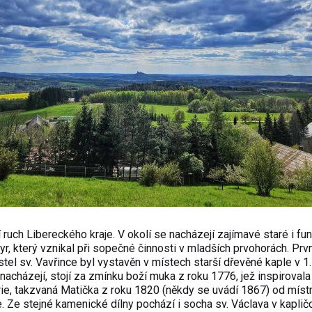
uch Libereckého kraje. V okolí se nacházejí zajímavé staré i fun
r, který vznikal při sopečné činnosti v mladších prvohorách. Prv
tel sv. Vavřince byl vystavěn v místech starší dřevěné kaple v 1.
 nacházejí, stojí za zmínku boží muka z roku 1776, jež inspiroval
ie, takzvaná Matička z roku 1820 (někdy se uvádí 1867) od míst
. Ze stejné kamenické dílny pochází i socha sv. Václava v kaplič