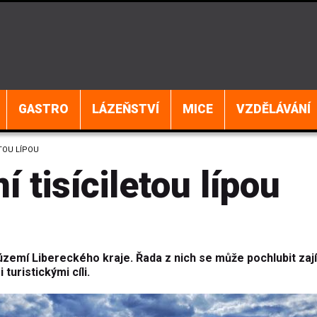
GASTRO
LÁZEŇSTVÍ
MICE
VZDĚLÁVÁNÍ
ETOU LÍPOU
í tisíciletou lípou
 území Libereckého kraje. Řada z nich se může pochlubit za
turistickými cíli.