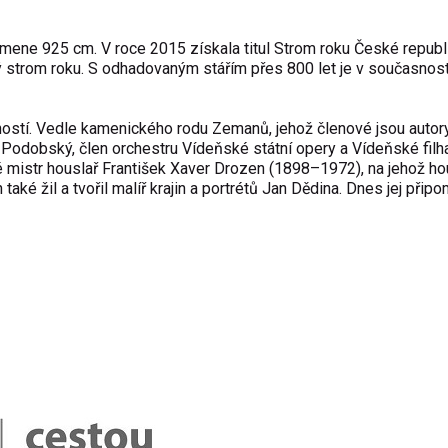
mene 925 cm. V roce 2015 získala titul Strom roku České republ
ý strom roku. S odhadovaným stářím přes 800 let je v současnost
ností. Vedle kamenického rodu Zemanů, jehož členové jsou auto
is Podobský, člen orchestru Vídeňské státní opery a Vídeňské filh
é mistr houslař František Xaver Drozen (1898–1972), na jehož ho
také žil a tvořil malíř krajin a portrétů Jan Dědina. Dnes jej přip