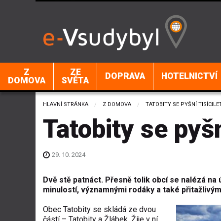
Z
ZE
DOPRAVA
HOTELNICTVÍ
DOMOVA
SVĚTA
HLAVNÍ STRÁNKA
Z DOMOVA
CURRENT:
TATOBITY SE PYŠNÍ TISÍCIL
Tatobity se pyšn
29. 10. 2024
Dvě stě patnáct. Přesně tolik obcí se nalézá na
minulostí, významnými rodáky a také přitažlivými 
Obec Tatobity se skládá ze dvou
částí – Tatobity a Žlábek. Žije v ní