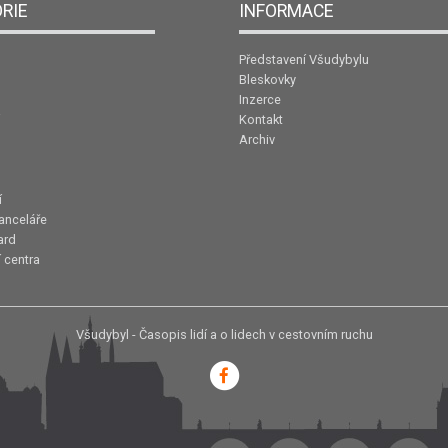
RIE
INFORMACE
Představení Všudybylu
Bleskovky
Inzerce
Kontakt
Archiv
í
anceláře
ard
 centra
Všudybyl - Časopis lidí a o lidech v cestovním ruchu