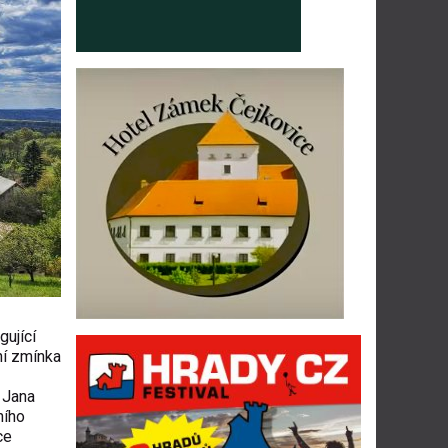
gující
ní zmínka
a Jana
ního
ce