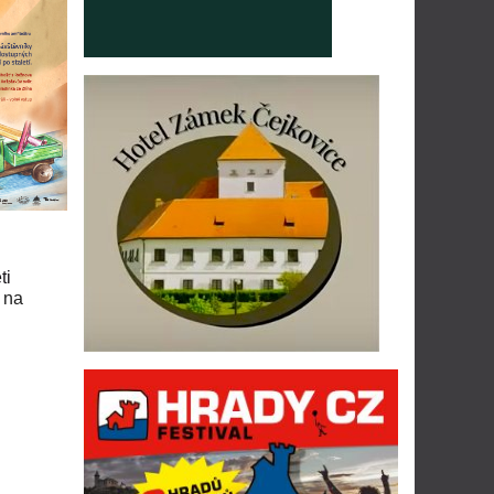
ti
 na