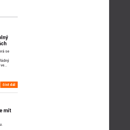
plný
ách
erá se
řádný
ve...
číst dál
e mít
u.