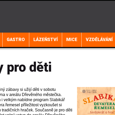
GASTRO
LÁZEŇSTVÍ
MICE
VZDĚLÁVÁNÍ
 pro děti
ný zábavy si užijí děti v sobotu
vna v areálu Dřevěného městečka.
 i velkým nabídne program Slabikář
ra řemesel příležitost vyzkoušet si
 tradičních hraček. Současně je pro děti