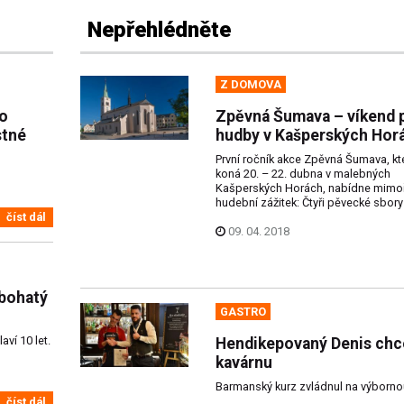
Nepřehlédněte
Z DOMOVA
ho
Zpěvná Šumava – víkend 
stné
hudby v Kašperských Hor
První ročník akce Zpěvná Šumava, kt
koná 20. – 22. dubna v malebných
Kašperských Horách, nabídne mimo
hudební zážitek: Čtyři pěvecké sbory 
číst dál
09. 04. 2018
 bohatý
GASTRO
ví 10 let.
Hendikepovaný Denis chc
kavárnu
Barmanský kurz zvládnul na výborno
číst dál