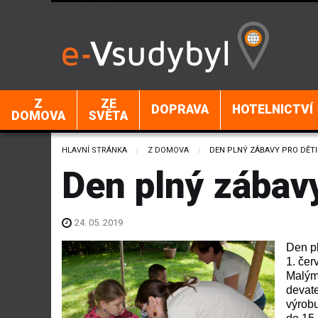
Z
ZE
DOPRAVA
HOTELNICTVÍ
DOMOVA
SVĚTA
HLAVNÍ STRÁNKA
Z DOMOVA
CURRENT:
DEN PLNÝ ZÁBAVY PRO DĚTI
Den plný zábavy
24. 05. 2019
Den pl
1. čer
Malým
devate
výrobu