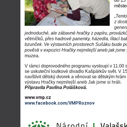
do 15 
měste
„Tent
z dost
genera
jednoduché, ale zábavné hračky z papíru, provázků,
větrníčků, přes hadrové panenky, házedla, lítací ba
bzunček. Ve výstavních prostorech Sušáku bude p
pověsti v expozici Hračky nejmilejší aneb jak jsme s
muzea.
V rámci doprovodného programu vystoupí v 11.00 
se uskuteční loutkové divadlo Kašpárkův svět. V 1
navštívit dětský dvorek a věnovat se dětským hrá
výstavu Hračky nejmilejší aneb Jak jsme si hráli.
Připravila Pavlína Polášková.
www.vmp.cz
www.facebook.com/VMPRoznov