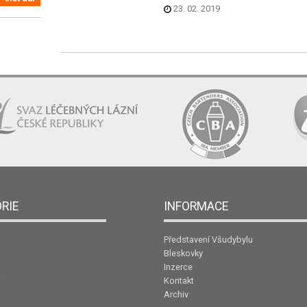
23. 02. 2019
RIE
INFORMACE
Představení Všudybylu
Bleskovky
Inzerce
Kontakt
Archiv