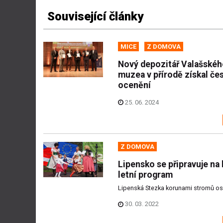
Související články
MICE
Z DOMOVA
Nový depozitář Valašské
muzea v přírodě získal če
ocenění
25. 06. 2024
Z DOMOVA
Lipensko se připravuje na
letní program
Lipenská Stezka korunami stromů osla
30. 03. 2022