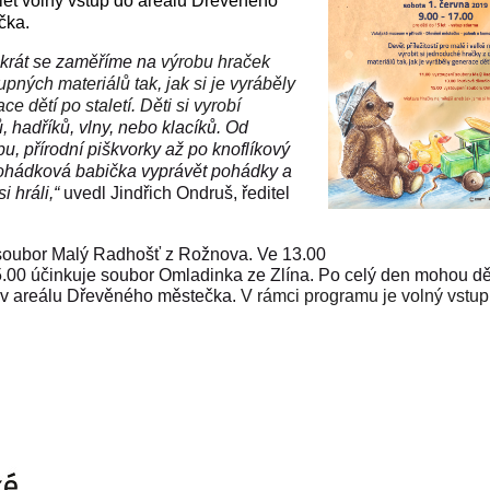
let volný vstup do areálu Dřevěného
čka.
okrát se zaměříme na
výrobu hraček
upných materiálů tak, jak si je vyráběly
ce dětí po staletí. Děti si vyrobí
 hadříků, vlny, nebo klacíků. Od
bu, přírodní piškvorky až po knoflíkový
ohádková babička vyprávět pohádky a
i hráli,“
uvedl Jindřich Ondruš, ředitel
soubor Malý Radhošť z Rožnova. Ve 13.00
5.00 účinkuje soubor Omladinka ze Zlína. Po celý den mohou dě
m v areálu Dřevěného městečka.
V rámci programu je volný vstup