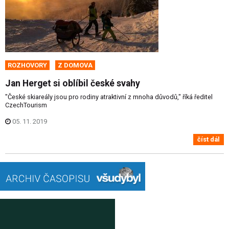
ROZHOVORY
Z DOMOVA
Jan Herget si oblíbil české svahy
"České skiareály jsou pro rodiny atraktivní z mnoha důvodů," říká ředitel
CzechTourism
05. 11. 2019
číst dál