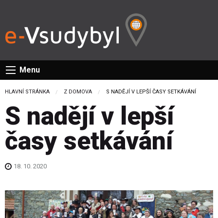
Menu
HLAVNÍ STRÁNKA
Z DOMOVA
CURRENT:
S NADĚJÍ V LEPŠÍ ČASY SETKÁVÁNÍ
S nadějí v lepší
časy setkávání
18. 10. 2020