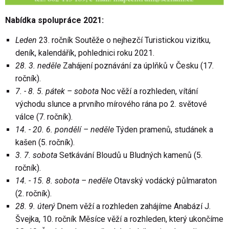
Nabídka spolupráce 2021:
Leden
23. ročník Soutěže o nejhezčí Turistickou vizitku,
deník, kalendářík, pohlednici roku 2021.
28. 3. neděle
Zahájení poznávání za úplňků v Česku (17.
ročník).
7. - 8. 5. pátek – sobota
Noc věží a rozhleden, vítání
východu slunce a prvního mírového rána po 2. světové
válce (7. ročník).
14. - 20. 6. pondělí – neděle
Týden pramenů, studánek a
kašen (5. ročník).
3. 7. sobota
Setkávání Bloudů u Bludných kamenů (5.
ročník).
14. - 15. 8. sobota – neděle
Otavský vodácký půlmaraton
(2. ročník).
28. 9. úterý
Dnem věží a rozhleden zahájíme Anabází J.
Švejka, 10. ročník Měsíce věží a rozhleden, který ukončíme