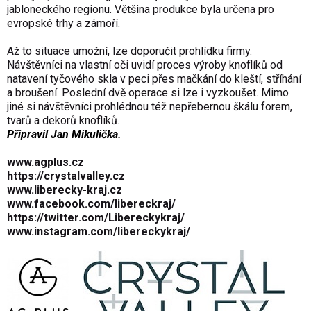
jabloneckého regionu. Většina produkce byla určena pro
evropské trhy a zámoří.
Až to situace umožní, lze doporučit prohlídku firmy.
Návštěvníci na vlastní oči uvidí proces výroby knoflíků od
natavení tyčového skla v peci přes mačkání do kleští, stříhání
a broušení. Poslední dvě operace si lze i vyzkoušet. Mimo
jiné si návštěvníci prohlédnou též nepřebernou škálu forem,
tvarů a dekorů knoflíků.
Připravil Jan Mikulička.
www.agplus.cz
https://crystalvalley.cz
www.liberecky-kraj.cz
www.facebook.com/libereckraj/
https://twitter.com/Libereckykraj/
www.instagram.com/libereckykraj/