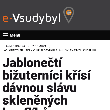
Menu
HLAVNÍ STRÁNKA
Z DOMOVA
CURRENT:
JABLONEČTÍ BIŽUTERNÍCI KŘÍSÍ DÁVNOU SLÁVU SKLENĚNÝCH KNOFLÍKŮ
Jablonečtí
bižuterníci křísí
dávnou slávu
skleněných