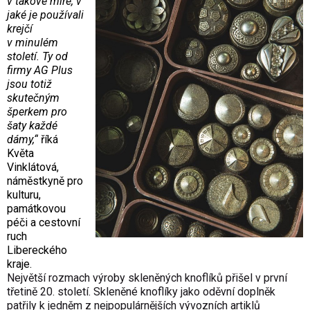
v takové míře, v
jaké je používali
krejčí
v minulém
století. Ty od
firmy AG Plus
jsou totiž
skutečným
šperkem pro
šaty každé
dámy,“
říká
Květa
Vinklátová,
náměstkyně pro
kulturu,
památkovou
péči a cestovní
ruch
Libereckého
kraje.
Největší rozmach výroby skleněných knoflíků přišel v první
třetině 20. století. Skleněné knoflíky jako oděvní doplněk
patřily k jedněm z nejpopulárnějších vývozních artiklů