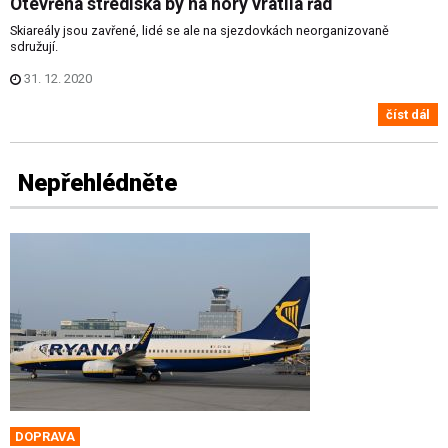
Otevřená střediska by na hory vrátila řád
Skiareály jsou zavřené, lidé se ale na sjezdovkách neorganizovaně
sdružují.
31. 12. 2020
číst dál
Nepřehlédněte
DOPRAVA