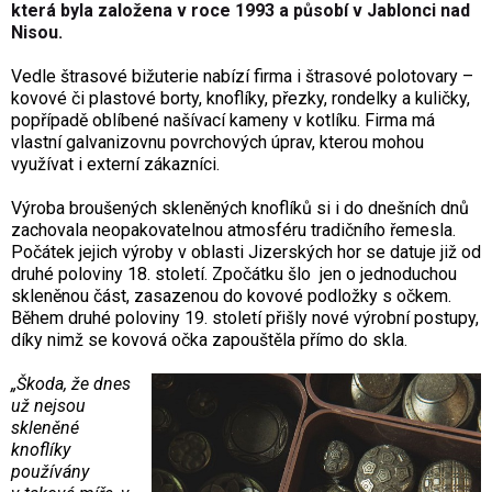
která byla založena v roce 1993 a působí v Jablonci nad
Nisou.
Vedle štrasové bižuterie nabízí firma i štrasové polotovary –
kovové či plastové borty, knoflíky, přezky, rondelky a kuličky,
popřípadě oblíbené našívací kameny v kotlíku. Firma má
vlastní galvanizovnu povrchových úprav, kterou mohou
využívat i externí zákazníci.
Výroba broušených skleněných knoflíků si i do dnešních dnů
zachovala neopakovatelnou atmosféru tradičního řemesla.
Počátek jejich výroby v oblasti Jizerských hor se datuje již od
druhé poloviny 18. století. Zpočátku šlo
jen o jednoduchou
skleněnou část, zasazenou do kovové podložky s očkem.
Během druhé poloviny 19. století přišly nové výrobní postupy,
díky nimž se kovová očka zapouštěla přímo do skla.
„Škoda, že dnes
už nejsou
skleněné
knoflíky
používány