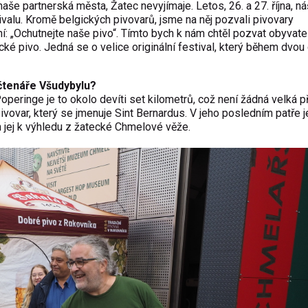
še partnerská města, Žatec nevyjímaje. Letos, 26. a 27. října, ná
ivalu. Kromě belgických pivovarů, jsme na něj pozvali pivovary
: „Ochutnejte naše pivo“. Tímto bych k nám chtěl pozvat obyvate
é pivo. Jedná se o velice originální festival, který během dvou
čtenáře Všudybylu?
operinge je to okolo devíti set kilometrů, což není žádná velká 
vovar, který se jmenuje Sint Bernardus. V jeho posledním patře j
h jej k výhledu z žatecké Chmelové věže.