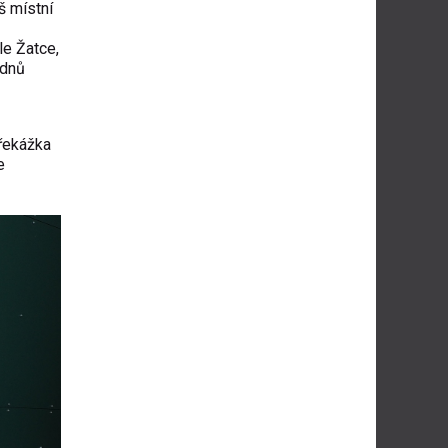
š místní
le Žatce,
 dnů
překážka
e