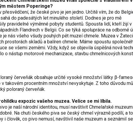
teckém Chmelařském muzeu vítali společně s Vladimírem 
rským městem Poperinge?
v přesvědčení, že české pivo je jen jedno. Určitě vím, že do Belgi
sahá do padesátých let minulého století. Dodnes je pro mě
ly pravidelné výměnné pobyty studentů. Spousta lidí, kteří žijí v 
padních Flandrech v Belgii. Co se týká spolupráce na odborné úr
je nás všeho všudy pouhých pět muzeí chmele. Muzea v Žateci
ch prostorách skladů a balíren chmele. Máme spoustu společnéh
 ruce se všemi zeměmi. Vždy, když se objevila úspěšná nová tech
dnalo o nástup motorové mechanizace, stavbu chmelnicových konst
loraný červeňák obsahuje určité vysoké množství látky β-farnes
 se v takovém procentním množství nevyskytuje. Z toho důvodu 
ecký poloraný červeňák.
lídku expozic vašeho muzea. Velice se mi líbila.
ivo je naší národní identitou, musí navštívit Chmelařské muzeum 
ak dobré. Na chuti českého piva se český chmel výrazně podílí, a to
y i člověk, co pivo nemusí, navštívil naše muzeum a seznámil se 