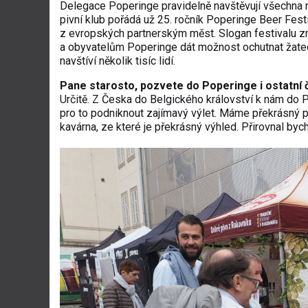
Delegace Poperinge pravidelně navštěvují všechna na
pivní klub pořádá už 25. ročník Poperinge Beer Fest
z evropských partnerským měst. Slogan festivalu zní
a obyvatelům Poperinge dát možnost ochutnat žateck
navštíví několik tisíc lidí.
Pane starosto, pozvete do Poperinge i ostatní 
Určitě. Z Česka do Belgického království k nám do P
pro to podniknout zajímavý výlet. Máme překrásný pi
kavárna, ze které je překrásný výhled. Přirovnal byc