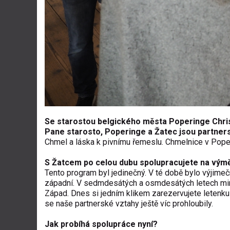
Se starostou belgického města Poperinge Chr
Pane starosto, Poperinge a Žatec jsou partnersk
Chmel a láska k pivnímu řemeslu. Chmelnice v Poper
S Žatcem po celou dubu spolupracujete na vý
Tento program byl jedinečný. V té době bylo výjime
západní. V sedmdesátých a osmdesátých letech min
Západ. Dnes si jedním klikem zarezervujete letenku
se naše partnerské vztahy ještě víc prohloubily.
Jak probíhá spolupráce nyní?