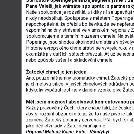
Starostu Poperinge pana Dejaeghera jsme v ža
Pane Valeši, jak vnímáte spolupráci s partne
Naše spolupráce je rozsáhlá, a i díky ní se upevňuji 
nikdy neodstěhuji. Spolupráce s městem Poperinge 
nepochopitelné, že přežila bolševika, že se nepřeruši
vzpomíná na dny strávené ve vlámském regionu v Zá
spolupracujeme s tamním muzeem chmele. Na světe 
Poperingu jsou shodou okolností umístěna v bývalý
Historie evropského chmelařství se vyvíjela ruku v
okamžitě ji v dalších státech převzali. Ať už se je
nebo způsob sušení a skladování chmele.
Žatecký chmel je jen jeden.
Ano, pouze náš jemný aromatický chmel, Žatecký po
je chmelová silice. V jiných chmelových odrůdách
kdykoliv vypátrat jestli je v daném vzorku piva Žat
Měl jsem možnost absolvovat komentovanou proh
Každý pravověrný Čech, který chápe fakt, že české p
aby si rozšířil obzor čím to je, že to naše pivo je t
zejména Žatecký poloraný červeňák. Přál bych si, ab
jaké dědictví tady v Žatci ochraňujeme.
Připravil Matouš Kainc, Foto - Všudybyl.