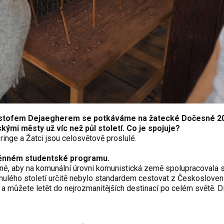
istofem Dejaegherem se potkáváme na žatecké Dočesné 2
ými městy už víc než půl století. Co je spojuje?
inge a Žatci jsou celosvětově proslulé.
měnném studentské programu.
čné, aby na komunální úrovni komunistická země spolupracovala 
ulého století určitě nebylo standardem cestovat z Českosloven
 a můžete letět do nejrozmanitějších destinací po celém světě. 