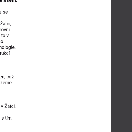
Valešem.
e se
Žatci,
ovni,
 to v
o.
nologie,
rukcí
en, což
můžeme
v Žatci,
s tím,