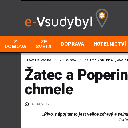
Z
ZE
DOPRAVA
HOTELNICTVÍ
DOMOVA
SVĚTA
HLAVNÍ STRÁNKA
Z DOMOVA
CURRENT:
ŽATEC A POPERINGE, PART
Žatec a Poperi
chmele
16. 09. 2019
Pivo, nápoj tento jest velice zdravý a vel
„
Tadeáš Há