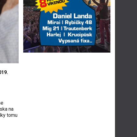
019.
se
ska na
Díky tomu