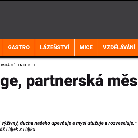
GASTRO
LÁZEŇSTVÍ
MICE
VZDĚLÁVÁNÍ
NERSKÁ MĚSTA CHMELE
nge, partnerská měs
mi výživný, ducha našeho upevňuje a mysl utužuje a rozveseluje.
“
jek z Hájku