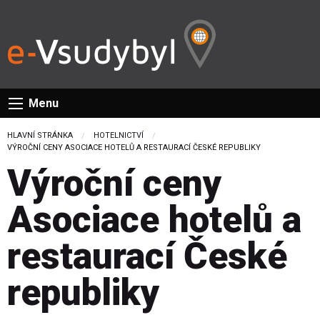
Menu
HLAVNÍ STRÁNKA
HOTELNICTVÍ
CURRENT:
VÝROČNÍ CENY ASOCIACE HOTELŮ A RESTAURACÍ ČESKÉ REPUBLIKY
Výroční ceny
Asociace hotelů a
restaurací České
republiky