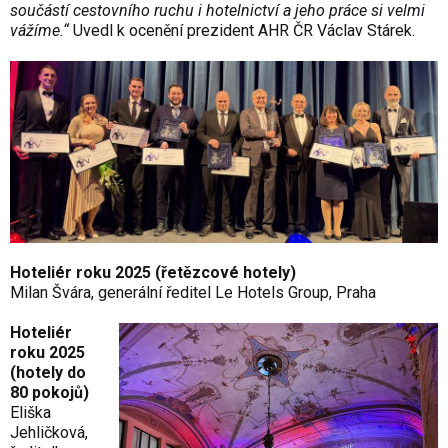
sou
č
ástí cestovního ruchu i hotelnictví a jeho práce si velmi
vá
ž
íme.“
Uvedl k ocen
ěn
í prezident AHR
ČR V
áclav Stárek.
Hoteli
ér roku 2025 (
řetězcov
é hotely)
Milan
Šv
ára, generální
ředitel Le Hotels Group, Praha
Hoteli
ér
roku 2025
(hotely do
80 pokoj
ů)
Eliška
Jehličkov
á,