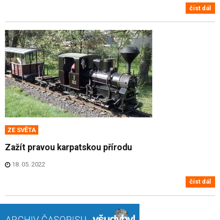
číst dál
ZE SVĚTA
Zažít pravou karpatskou přírodu
18. 05. 2022
číst dál