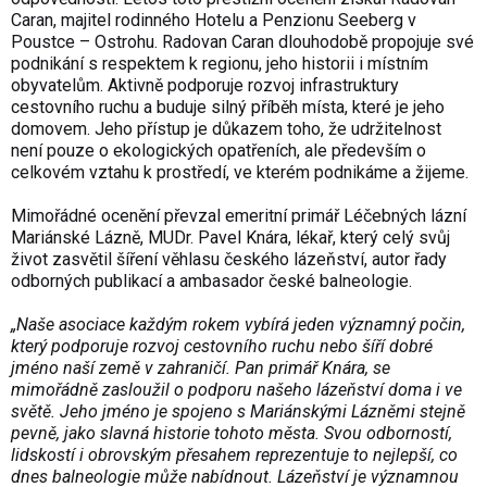
Caran, majitel rodinného Hotelu a Penzionu Seeberg v
Poustce
– Ostrohu. Radovan Caran dlouhodob
ě propojuje sv
é
podnikání s respektem k regionu, jeho historii i místním
obyvatel
ům. Aktivně podporuje rozvoj infrastruktury
cestovn
ího ruchu a buduje silný p
ř
íb
ěh m
ísta, které je jeho
domovem. Jeho p
ř
ístup je d
ůkazem toho, že udržitelnost
nen
í pouze o ekologických opat
řen
ích, ale p
ředevš
ím o
celkovém vztahu k prost
řed
í, ve kterém podnikáme a
žijeme.
Mimoř
ádné ocen
ěn
í p
řevzal emeritn
í primá
ř L
é
čebn
ých lázní
Mariánské Lázn
ě, MUDr. Pavel Kn
ára, léka
ř, kter
ý celý sv
ůj
život zasvětil š
í
řen
í v
ěhlasu česk
ého láze
ňstv
í, autor
řady
odborn
ých publikací a ambasador
česk
é balneologie.
„Na
še asociace každ
ým rokem vybírá jeden významný po
čin,
kter
ý podporuje rozvoj cestovního ruchu nebo
š
í
ř
í dobré
jméno na
š
í zem
ě v zahranič
í. Pan primá
ř Kn
ára, se
mimo
ř
ádn
ě zasloužil o podporu našeho l
áze
ňstv
í doma i ve
sv
ětě. Jeho jm
éno je spojeno s Mariánskými Lázn
ěmi stejně
pevně, jako slavn
á historie tohoto m
ěsta. Svou odbornost
í,
lidskostí i obrovským p
řesahem reprezentuje to nejlepš
í, co
dnes balneologie m
ůže nab
ídnout. Láze
ňstv
í je významnou