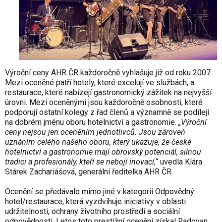
Výro
čn
í ceny AHR
ČR každoročně vyhlašuje již od roku 2007.
Mezi oceněn
é pat
ř
í hotely, které excelují ve slu
žb
ách, a
restaurace, které nabízejí gastronomický zá
žitek na nejvyšš
í
úrovni. Mezi ocen
ěn
ými jsou ka
ždoročně osobnosti, kter
é
podporují ostatní kolegy z
řad členů a v
ýznamn
ě se pod
ílejí
na dobrém jménu oboru hotelnictví a gastronomie.
„V
ýro
čn
í
ceny nejsou jen ocen
ěn
ím jednotlivc
ů. Jsou z
árove
ň
uzn
áním celého na
šeho oboru, kter
ý ukazuje,
že česk
é
hotelnictví a gastronomie mají obrovský potenciál, silnou
tradici a profesionály, kte
ř
í se nebojí inovací,“
uvedla Klára
Stárek Zachariá
šov
á, generální
ředitelka AHR ČR.
Oceněn
í se p
řed
ávalo mimo jiné v kategorii Odpov
ědn
ý
hotel/restaurace, která vyzdvihuje iniciativy v oblasti
udr
žitelnosti, ochrany životn
ího prost
řed
í a sociální
odpov
ědnosti. Letos toto prestižn
í ocen
ěn
í získal Radovan