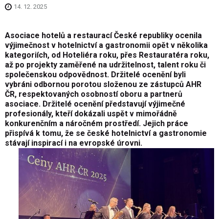
14. 12. 2025
Asociace hotel
ů a restaurac
í
Česk
é republiky ocenila
výjime
čnost v hotelnictv
í a gastronomii op
ět v několika
kategori
ích, od Hoteliéra roku, p
řes Restaurat
éra roku,
a
ž po projekty zaměřen
é na udr
žitelnost, talent roku či
společenskou odpovědnost. Držitel
é ocen
ěn
í byli
vybráni odbornou porotou slo
ženou ze z
ástupc
ů AHR
ČR, respektovan
ých osobností oboru a partner
ů
asociace. Držitel
é ocen
ěn
í p
ředstavuj
í výjime
čn
é
profesionály, kte
ř
í dokázali usp
ět v mimoř
ádn
ě
konkurenčn
ím a náro
čn
ém prost
řed
í. Jejich práce
p
řisp
ívá k tomu,
že se česk
é hotelnictví a gastronomie
stávají inspirací i na evropské úrovni.