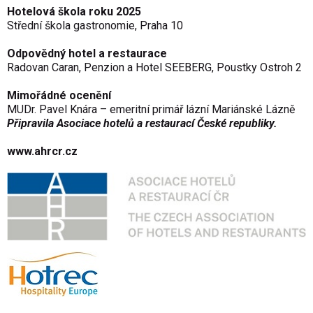
Hotelov
á
škola roku 2025
Středn
í
škola gastronomie, Praha 10
Odpovědn
ý hotel a restaurace
Radovan Caran, Penzion a Hotel SEEBERG, Poustky Ostroh 2
Mimo
ř
ádné ocen
ěn
í
MUDr. Pavel Knára
– emeritn
í primá
ř l
ázní Mariánské Lázn
ě
Připravila Asociace hotelů a restaurací České republiky.
www.ahrcr.cz