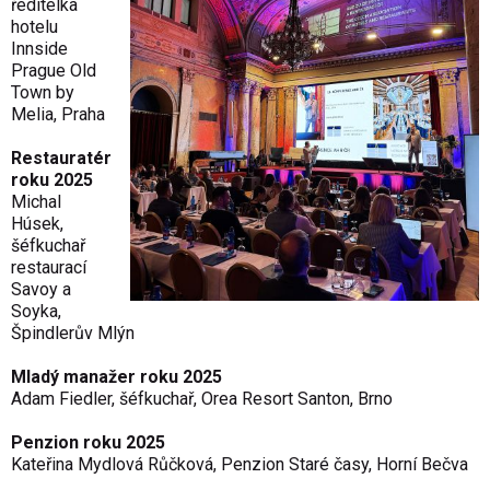
ředitelka
hotelu
Innside
Prague Old
Town by
Melia, Praha
Restaurat
ér
roku 2025
Michal
Húsek,
š
éfkucha
ř
restaurac
í
Savoy a
Soyka,
Špindlerův Ml
ýn
Mladý mana
žer roku 2025
Adam Fiedler, š
éfkucha
ř, Orea Resort Santon, Brno
Penzion roku 2025
Kateřina Mydlov
á R
ůčkov
á, Penzion Staré
časy, Horn
í Be
čva