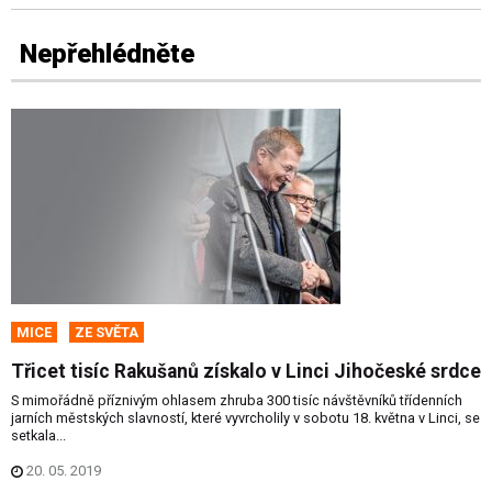
Nepřehlédněte
MICE
ZE SVĚTA
Třicet tisíc Rakušanů získalo v Linci Jihočeské srdce
S mimořádně příznivým ohlasem zhruba 300 tisíc návštěvníků třídenních
jarních městských slavností, které vyvrcholily v sobotu 18. května v Linci, se
setkala...
20. 05. 2019