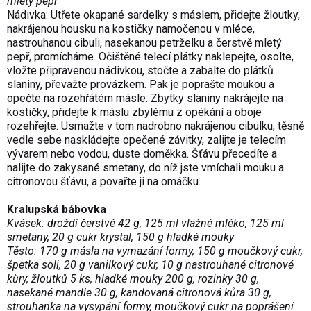
mletý pepř
Nádivka: Utřete okapané sardelky s máslem, přidejte žloutky,
nakrájenou housku na kostičky namočenou v mléce,
nastrouhanou cibuli, nasekanou petrželku a čerstvě mletý
pepř, promícháme. Očištěné telecí plátky naklepejte, osolte,
vložte připravenou nádivkou, stočte a zabalte do plátků
slaniny, převažte provázkem. Pak je poprašte moukou a
opečte na rozehřátém másle. Zbytky slaniny nakrájejte na
kostičky, přidejte k máslu zbylému z opékání a oboje
rozehřejte. Usmažte v tom nadrobno nakrájenou cibulku, těsně
vedle sebe naskládejte opečené závitky, zalijte je telecím
vývarem nebo vodou, duste doměkka. Šťávu přecedíte a
nalijte do zakysané smetany, do níž jste vmíchali mouku a
citronovou šťávu, a povařte ji na omáčku.
Kralupská bábovka
Kvásek: droždí čerstvé 42 g, 125 ml vlažné mléko, 125 ml
smetany, 20 g cukr krystal, 150 g hladké mouky
Těsto: 170 g másla na vymazání formy, 150 g moučkový cukr,
špetka soli, 20 g vanilkový cukr, 10 g nastrouhané citronové
kůry, žloutků 5 ks, hladké mouky 200 g, rozinky 30 g,
nasekané mandle 30 g, kandovaná citronová kůra 30 g,
strouhanka na vysypání formy, moučkový cukr na poprášení