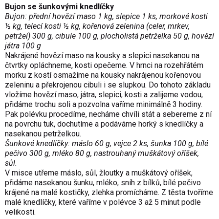
Bujon se šunkovými knedlíčky
Bujon: přední hovězí maso 1 kg, slepice 1 ks, morkové kosti
½ kg, telecí kosti ½ kg, kořenová zelenina (celer, mrkev,
petržel) 300 g, cibule 100 g, plocholistá petrželka 50 g, hovězí
játra 100 g
Nakrájené hovězí maso na kousky a slepici nasekanou na
čtvrtky opláchneme, kosti opečeme. V hrnci na rozehřátém
morku z kostí osmažíme na kousky nakrájenou kořenovou
zeleninu a překrojenou cibuli i se slupkou. Do tohoto základu
vložíme hovězí maso, játra, slepici, kosti a zalijeme vodou,
přidáme trochu soli a pozvolna vaříme minimálně 3 hodiny.
Pak polévku procedíme, necháme chvíli stát a sebereme z ní
na povrchu tuk, dochutíme a podáváme horký s knedlíčky a
nasekanou petrželkou.
Šunkové knedlíčky: máslo 60 g, vejce 2 ks, šunka 100 g, bílé
pečivo 300 g, mléko 80 g, nastrouhaný muškátový oříšek,
sůl.
V misce utřeme máslo, sůl, žloutky a muškátový oříšek,
přidáme nasekanou šunku, mléko, sníh z bílků, bílé pečivo
krájené na malé kostičky, zlehka promícháme. Z těsta tvoříme
malé knedlíčky, které vaříme v polévce 3 až 5 minut podle
velikosti.