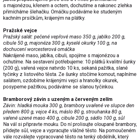
s majonézou, křenem a octem, dochutíme a nakonec zlehka
přimícháme šlehačku. Omáčku podáváme ke studeným
kachním prsíčkům, krájeným na plátky.
Pražské vejce
Pražský salát: pečené vepřové maso 350 g, jablko 200 g,
cibule 50 g, majonéza 300 g, kyselé okurky 100 g, na
dochucení worcesterová omáčka
Nakrájené maso, jablka, cibuli, spojíme s majonézou a
ochutíme. Na sestavení potřebujeme: 10 plátků kvalitní šunky
(200 g), vařená vejce natvrdo 10 ks, sekaná pažitka, slané
tyčinky z listového těsta. Ze šunky stočíme kornout, naplníme
salátem, ozdobíme krájenými vejci a hranolky okurek,
posypeme pažitkou, podáváme se slanou tyčinkou.
Bramborový závin s uzeným a červeným zelím
Závin: hladká mouka 300 g, brambory uvařené ve slupce den
předem 800 g, vejce 4 ks, máslo 80 g, strouhanka 80 g,
vařené uzené maso 400 g, cibule 200 g, sádlo 100 g, sůl
Na vál si připravte mouku. Do ní prolisujte oloupané brambory,
přidejte sůl, vejce a vypracujte vláčné těsto. Na pomoučeném
vále rozválejte vypracované těsto na tenký obdélník, který