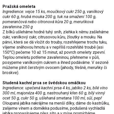
Pražská omeleta
Ingredience: vejce 15 ks, moučkový cukr 250 g, vanilkový
cukr 60 g, hrubá mouka 200 g, tuk na smažení 100 g,
pomerančová nebo citronová kůra 20 g, meruňková
zavařenina 250 g
Z bílků ušleháme hodně tuhý sníh, zlehka k němu zašleháme
cukr, vanilkový cukr, citrusovou kůru, žloutky a mouku. Na
pánvi, která se dá vložit do trouby, rozehřejeme trochu tuku,
vlijeme sněhovou hmotu a v nepříliš rozehřáté troubě (asi
150°C) pečeme 10 až 15 minut, až povrch omelety zpevní.
Teplou omeletu potřeme zavařeninou, přehneme v půli,
posypeme vanilkovým cukrem a ihned podáváme. V sezoně
můžeme plnit čerstvým ovocem (jahody, třešně, meruňky či
broskve).
Studená kachní prsa se švédskou omáčkou
Ingredience: upečená kachní prsa 4 ks, jablko 2 ks, bílé víno
300 ml, majonéza 400 g, nastrouhaný křen 60 g, bílý vinný
ocet 50 g, cukr 50 g, ušlehaná smetana 100 ml, sůl, pepř
Oloupaná jablka nakrájíme na menší dílky, dáme do kastrůlku,
zalijeme vínem a doměkka podusíme, podušená vychladlá
jablka propasírujeme přes síto a v míse promícháme