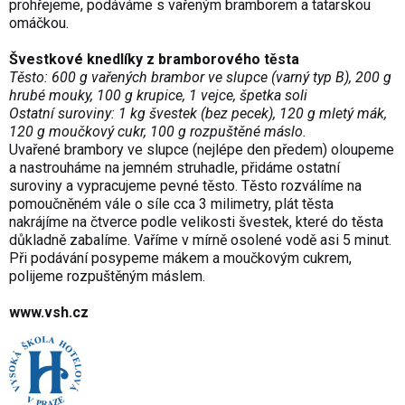
prohřejeme, podáváme s vařeným bramborem a tatarskou
omáčkou.
Švestkové knedlíky z bramborového těsta
Těsto: 600 g vařených brambor ve slupce (varný typ B), 200 g
hrubé mouky, 100 g krupice, 1 vejce, špetka soli
Ostatní suroviny: 1 kg švestek (bez pecek), 120 g mletý mák,
120 g moučkový cukr, 100 g rozpuštěné máslo.
Uvařené brambory ve slupce (nejlépe den předem) oloupeme
a nastrouháme na jemném struhadle, přidáme ostatní
suroviny a vypracujeme pevné těsto. Těsto rozválíme na
pomoučněném vále o síle cca 3 milimetry, plát těsta
nakrájíme na čtverce podle velikosti švestek, které do těsta
důkladně zabalíme. Vaříme v mírně osolené vodě asi 5 minut.
Při podávání posypeme mákem a moučkovým cukrem,
polijeme rozpuštěným máslem.
www.vsh.cz