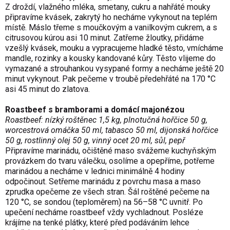
Z droždí, vlažného mléka, smetany, cukru a nahřáté mouky
připravíme kvásek, zakrytý ho necháme vykynout na teplém
místě. Máslo třeme s moučkovým a vanilkovým cukrem, a s
citrusovou kúrou asi 10 minut. Zatřeme žloutky, přidáme
vzešlý kvásek, mouku a vypracujeme hladké těsto, vmícháme
mandle, rozinky a kousky kandované kůry. Těsto vlijeme do
vymazané a strouhankou vysypané formy a necháme ještě 20
minut vykynout. Pak pečeme v troubě předehřáté na 170 °C
asi 45 minut do zlatova.
Roastbeef s bramborami a domácí majonézou
Roastbeef: nízký roštěnec 1,5 kg, plnotučná hořčice 50 g,
worcestrová omáčka 50 ml, tabasco 50 ml, dijonská hořčice
50 g, rostlinný olej 50 g, vinný ocet 20 ml, sůl, pepř
Připravíme marinádu, očištěné maso svážeme kuchyňským
provázkem do tvaru válečku, osolíme a opepříme, potřeme
marinádou a necháme v lednici minimálně 4 hodiny
odpočinout. Setřeme marinádu z povrchu masa a maso
zprudka opečeme ze všech stran. Šál roštěné pečeme na
120 °C, se sondou (teploměrem) na 56–58 °C uvnitř. Po
upečení necháme roastbeef vždy vychladnout. Posléze
krájíme na tenké plátky, které před podáváním lehce