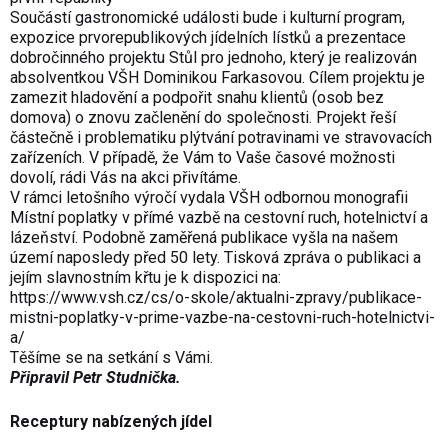
Součástí gastronomické události bude i kulturní program,
expozice prvorepublikových jídelních lístků a prezentace
dobročinného projektu Stůl pro jednoho, který je realizován
absolventkou VŠH Dominikou Farkasovou. Cílem projektu je
zamezit hladovění a podpořit snahu klientů (osob bez
domova) o znovu začlenění do společnosti. Projekt řeší
částečně i problematiku plýtvání potravinami ve stravovacích
zařízeních. V případě, že Vám to Vaše časové možnosti
dovolí, rádi Vás na akci přivítáme.
V rámci letošního výročí vydala VŠH odbornou monografii
Místní poplatky v přímé vazbě na cestovní ruch, hotelnictví a
lázeňství. Podobně zaměřená publikace vyšla na našem
území naposledy před 50 lety. Tisková zpráva o publikaci a
jejím slavnostním křtu je k dispozici na:
https://www.vsh.cz/cs/o-skole/aktualni-zpravy/publikace-
mistni-poplatky-v-prime-vazbe-na-cestovni-ruch-hotelnictvi-
a/
Těšíme se na setkání s Vámi.
Připravil Petr Studnička.
Receptury nabízených jídel