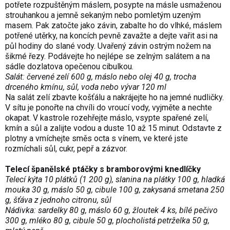
potřete rozpuštěným máslem, posypte na másle usmaženou
strouhankou a jemně sekaným nebo pomletým uzeným
masem. Pak zatočte jako závin, zabalte ho do vlhké, máslem
potřené utěrky, na koncích pevně zavažte a dejte vařit asi na
půl hodiny do slané vody. Uvařený závin ostrým nožem na
šikmé řezy. Podávejte ho nejlépe se zelným salátem a na
sádle dozlatova opečenou cibulkou.
Salát: červené zelí 600 g, máslo nebo olej 40 g, trocha
drceného kmínu, sůl, voda nebo vývar 120 ml
Na salát zelí zbavte košťálu a nakrájejte ho na jemné nudličky.
V sítu je ponořte na chvíli do vroucí vody, vyjměte a nechte
okapat. V kastrole rozehřejte máslo, vsypte spařené zelí,
kmín a sůl a zalijte vodou a duste 10 až 15 minut. Odstavte z
plotny a vmíchejte směs octa s vínem, ve které jste
rozmíchali sůl, cukr, pepř a zázvor.
Telecí španělské ptáčky s bramborovými knedlíčky
Telecí kýta 10 plátků (1 200 g), slanina na plátky 100 g, hladká
mouka 30 g, máslo 50 g, cibule 100 g, zakysaná smetana 250
g, šťáva z jednoho citronu, sůl
Nádivka: sardelky 80 g, máslo 60 g, žloutek 4 ks, bílé pečivo
300 g, mléko 80 g, cibule 50 g, plocholistá petrželka 50 g,