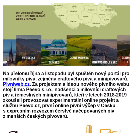
Na přelomu října a listopadu byl spuštěn nový portál pro
milovníky piva, zejména craftového piva a minipivovarů,
Pivniweb.cz
. Za projektem a ideou nového pivního webu
stojí firma Peevo s.r.o., nadšenci a milovníci craftových
piv a řemeslných minipivovarů, kteří v letech 2018-2019
zkoušeli provozovat experimentální online projekt a
službu
Peevo.cz, první online pivní výčep v Česku
s expresním rozvozem čerstvě načepovaných piv
z menších českých pivovarů
.