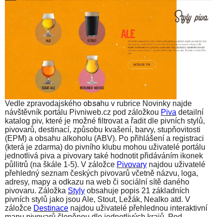
obsa
Vedle zpravodajského
hu v rubrice Novinky najde
návštěvník portálu Pivniweb.cz pod záložkou
Piva
detailní
katalog piv, které je možné filtrovat a řadit dle pivních stylů,
pivovarů, destinací, způsobu kvašení, barvy, stupňovitosti
(EPM) a
obsahu
alkoholu (ABV). Po přihlášení a registraci
(která je zdarma) do pivního klubu mohou uživatelé portálu
jednotlivá piva a pivovary také hodnotit přidáváním ikonek
půllitrů (na škále 1-5). V
záložce
Pivovary
najdou uživatelé
přehledný seznam českých pivovarů včetně názvu, loga,
adresy, mapy a odkazu na web či sociální sítě daného
pivovaru.
Záložka
Styly
obsahuje popis 21 základních
pivních stylů jako jsou Ale, Stout, Ležák, Nealko atd. V
záložce
Destinace
najdou uživatelé přehlednou interaktivní
mapu pivovarů členěnou dle jednotlivých krajů. Pod