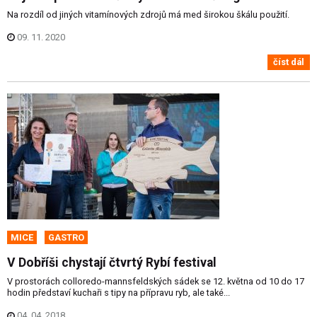
Na rozdíl od jiných vitamínových zdrojů má med širokou škálu použití.
09. 11. 2020
číst dál
MICE
GASTRO
V Dobříši chystají čtvrtý Rybí festival
V prostorách colloredo-mannsfeldských sádek se 12. května od 10 do 17
hodin představí kuchaři s tipy na přípravu ryb, ale také...
04. 04. 2018