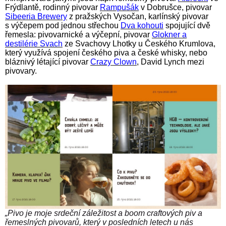
Frýdlantě, rodinný pivovar
Rampušák
v Dobrušce, pivovar
Sibeeria Brewery
z pražských Vysočan, karlínský pivovar
s výčepem pod jednou střechou
Dva kohouti
spojující dvě
řemesla: pivovarnické a výčepní, pivovar
Glokner a
destilérie Svach
ze Svachovy Lhotky u Českého Krumlova,
který využívá spojení českého piva a české whisky, nebo
bláznivý létající pivovar
Crazy Clown
, David Lynch mezi
pivovary.
„Pivo je moje srdeční záležitost a boom craftových piv a
řemeslných pivovarů, který v posledních letech u nás