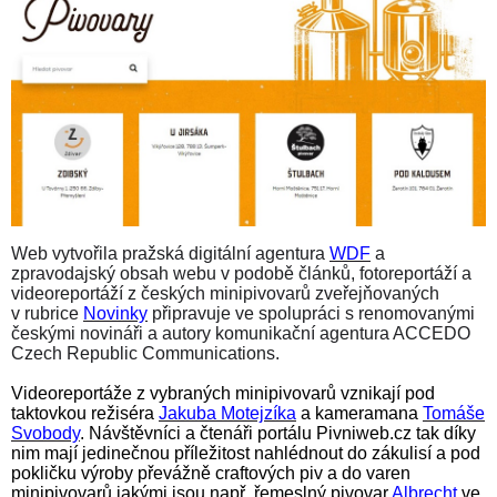
Web vytvořila pražská digitální agentura
WDF
a
zpravodajský obsah webu v podobě článků, fotoreportáží a
videoreportáží z českých minipivovarů zveřejňovaných
v rubrice
Novinky
připravuje ve spolupráci s renomovanými
českými novináři a autory komunikační agentura ACCEDO
Czech Republic Communications.
Videoreportáže z vybraných minipivovarů vznikají pod
taktovkou režiséra
Jakuba Motejzíka
a kameramana
Tomáše
Svobody
. Návštěvníci a čtenáři portálu Pivniweb.cz tak díky
nim mají jedinečnou příležitost nahlédnout do zákulisí a pod
pokličku výroby převážně craftových piv a do varen
minipivovarů jakými jsou např. řemeslný pivovar
Albrecht
ve