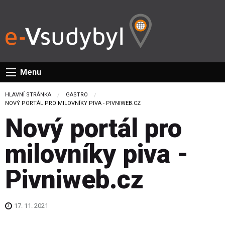
Menu
HLAVNÍ STRÁNKA
GASTRO
CURRENT:
NOVÝ PORTÁL PRO MILOVNÍKY PIVA - PIVNIWEB.CZ
Nový portál pro
milovníky piva -
Pivniweb.cz
17. 11. 2021