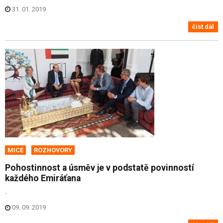
31. 01. 2019
číst dál
MICE
ROZHOVORY
Pohostinnost a úsměv je v podstatě povinností
každého Emiráťana
.
09. 09. 2019