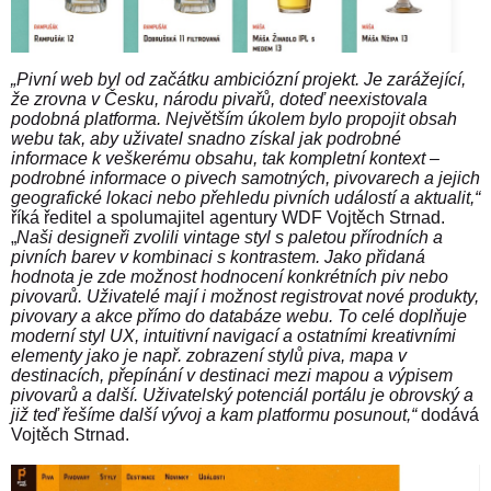
„Pivní web byl od začátku ambiciózní projekt. Je zarážející,
že zrovna v Česku, národu pivařů, doteď neexistovala
podobná platforma. Největším úkolem bylo propojit obsah
webu tak, aby uživatel snadno získal jak podrobné
informace k veškerému obsahu, tak kompletní kontext –
podrobné informace o pivech samotných, pivovarech a jejich
geografické lokaci nebo přehledu pivních událostí a aktualit,“
říká ředitel a spolumajitel agentury WDF Vojtěch Strnad.
„
Naši designeři zvolili vintage styl s paletou přírodních a
pivních barev v kombinaci s kontrastem. Jako přidaná
hodnota je zde možnost hodnocení konkrétních piv nebo
pivovarů. Uživatelé mají i možnost registrovat nové produkty,
pivovary a akce přímo do databáze webu. To celé doplňuje
moderní styl UX, intuitivní navigací a ostatními kreativními
elementy jako je např. zobrazení stylů piva, mapa v
destinacích, přepínání v destinaci mezi mapou a výpisem
pivovarů a další. Uživatelský potenciál portálu je obrovský a
již teď řešíme další vývoj a kam platformu posunout,“
dodává
Vojtěch Strnad.