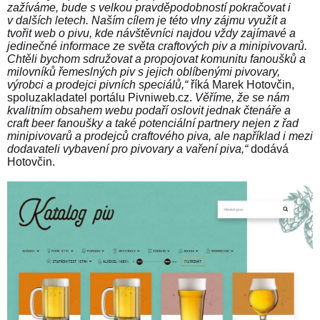
zažíváme, bude s velkou pravděpodobností pokračovat i
v dalších letech. Naším cílem je této vlny zájmu využít a
tvořit web o pivu, kde návštěvníci najdou vždy zajímavé a
jedinečné informace ze světa craftových piv a minipivovarů.
Chtěli bychom sdružovat a propojovat komunitu fanoušků a
milovníků řemeslných piv s jejich oblíbenými pivovary,
výrobci a prodejci pivních speciálů,“
říká Marek Hotovčin,
spoluzakladatel portálu Pivniweb.cz.
Věříme, že se nám
kvalitním obsahem webu podaří oslovit jednak čtenáře a
craft beer fanoušky a také potenciální partnery nejen z řad
minipivovarů a prodejců craftového piva, ale například i mezi
dodavateli vybavení pro pivovary a vaření piva,“
dodává
Hotovčin.