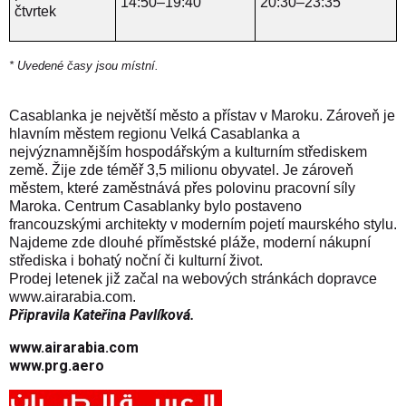
14:50–19:40
20:30–23:35
čtvrtek
* Uvedené časy jsou místní.
Casablanka je největší město a přístav v Maroku. Zároveň je
hlavním městem regionu Velká Casablanka a
nejvýznamnějším hospodářským a kulturním střediskem
země. Žije zde téměř 3,5 milionu obyvatel. Je zároveň
městem, které zaměstnává přes polovinu pracovní síly
Maroka. Centrum Casablanky bylo postaveno
francouzskými architekty v moderním pojetí maurského stylu.
Najdeme zde dlouhé příměstské pláže, moderní nákupní
střediska i bohatý noční či kulturní život.
Prodej letenek již začal na webových stránkách dopravce
www.airarabia.com
.
Připravila Kateřina Pavlíková.
www.airarabia.com
www.prg.aero