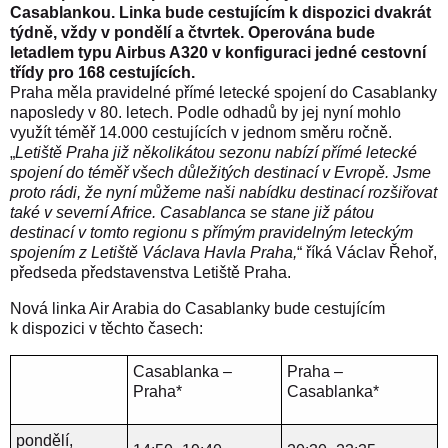
Casablankou. Linka bude cestujícím k dispozici dvakrát
týdně, vždy v pondělí a čtvrtek. Operována bude
letadlem typu Airbus A320 v konfiguraci jedné cestovní
třídy pro 168 cestujících.
Praha měla pravidelné přímé letecké spojení do Casablanky
naposledy v 80. letech. Podle odhadů by jej nyní mohlo
využít téměř 14.000 cestujících v jednom směru ročně.
„
Letiště Praha již několikátou sezonu nabízí přímé letecké
spojení do téměř všech důležitých destinací v Evropě. Jsme
proto rádi, že nyní můžeme naši nabídku destinací rozšiřovat
také v severní Africe. Casablanca se stane již pátou
destinací v tomto regionu s přímým pravidelným leteckým
spojením z Letiště Václava Havla Praha,
“ říká Václav Řehoř,
předseda představenstva Letiště Praha.
Nová linka Air Arabia do Casablanky bude cestujícím
k dispozici v těchto časech:
Casablanka –
Praha –
Praha
*
Casablanka
*
pondělí,