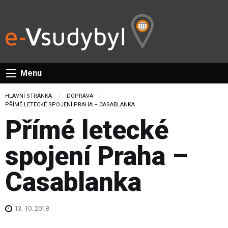
Menu
HLAVNÍ STRÁNKA
DOPRAVA
CURRENT:
PŘÍMÉ LETECKÉ SPOJENÍ PRAHA – CASABLANKA
Přímé letecké
spojení Praha –
Casablanka
13. 10. 2018