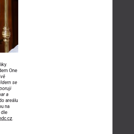
iky.
ndem One
ivě
ildern se
poruji
ar a
do areálu
ou na
 dle
dc.cz
.