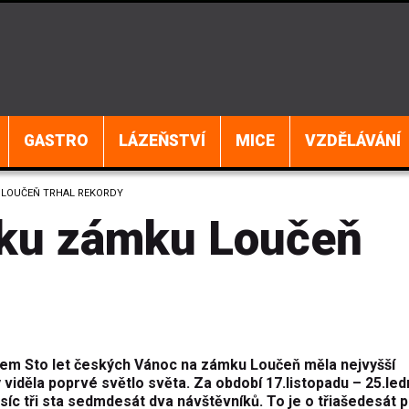
GASTRO
LÁZEŇSTVÍ
MICE
VZDĚLÁVÁNÍ
 LOUČEŇ TRHAL REKORDY
čku zámku Loučeň
em Sto let českých Vánoc na zámku Loučeň měla nejvyšší
 viděla poprvé světlo světa. Za období 17.listopadu – 25.led
íc tři sta sedmdesát dva návštěvníků. To je o třiašedesát 