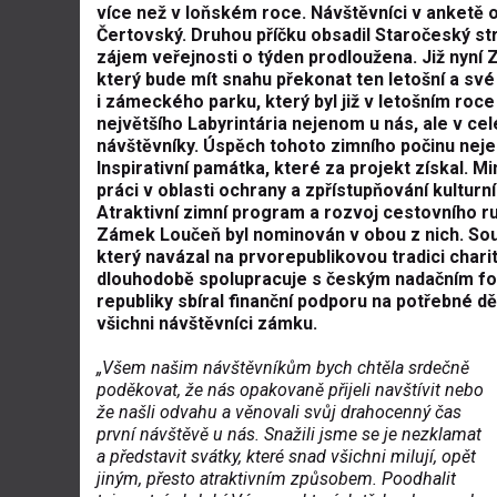
více než v loňském roce. Návštěvníci v anketě 
Čertovský. Druhou příčku obsadil Staročeský str
zájem veřejnosti o týden prodloužena. Již nyní
který bude mít snahu překonat ten letošní a své
i zámeckého parku, který byl již v letošním roce
největšího Labyrintária nejenom u nás, ale v ce
návštěvníky. Úspěch tohoto zimního počinu neje
Inspirativní památka, které za projekt získal. 
práci v oblasti ochrany a zpřístupňování kulturn
Atraktivní zimní program a rozvoj cestovního ru
Zámek Loučeň byl nominován v obou z nich. Souč
který navázal na prvorepublikovou tradici char
dlouhodobě spolupracuje s českým nadačním fo
republiky sbíral finanční podporu na potřebné dě
všichni návštěvníci zámku.
„Všem našim návštěvníkům bych chtěla srdečně
poděkovat, že nás opakovaně přijeli navštívit nebo
že našli odvahu a věnovali svůj drahocenný čas
první návštěvě u nás. Snažili jsme se je nezklamat
a představit svátky, které snad všichni milují, opět
jiným, přesto atraktivním způsobem. Poodhalit