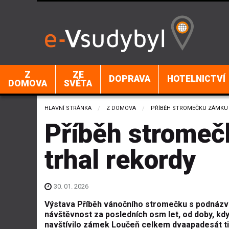
Z
ZE
DOPRAVA
HOTELNICTVÍ
DOMOVA
SVĚTA
HLAVNÍ STRÁNKA
Z DOMOVA
CURRENT:
PŘÍBĚH STROMEČKU ZÁMKU
Příběh strome
trhal rekordy
30. 01. 2026
Výstava Příběh vánočního stromečku s podnázv
návštěvnost za posledních osm let, od doby, kdy
navštívilo zámek Loučeň celkem dvaapadesát tis