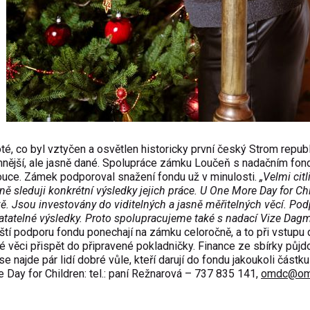
, co byl vztyčen a osvětlen historicky první český Strom republ
nější, ale jasně dané. Spolupráce zámku Loučeň s nadačním fo
louce. Zámek podporoval snažení fondu už v minulosti.
„Velmi citl
 sleduji konkrétní výsledky jejich práce. U One More Day for Ch
ivě. Jsou investovány do viditelných a jasně měřitelných věcí. Pod
matatelné výsledky. Proto spolupracujeme také s nadací Vize Dagm
tí podporu fondu ponechají na zámku celoročně, a to při vstupu 
é věci přispět do připravené pokladničky. Finance ze sbírky půjd
 najde pár lidí dobré vůle, kteří darují do fondu jakoukoli částku
 Day for Children: tel.: paní Režnarová – 737 835 141,
omdc@om