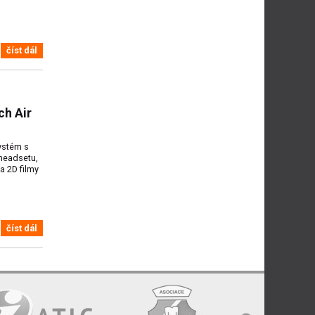
číst dál
ch Air
systém s
. headsetu,
a 2D filmy
číst dál