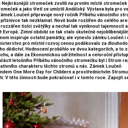
o Nejkrásnější stromeček zvolili na prvním místě stromeček
omeček a jako třetí se umístil Andělský. Výstava byla pro ve
 Zámek Loučeň připravuje nový ročník Příběhu vánočního st
 příznivce tak nezklamat. Nově bude rozšířen do celého areá
 rozzářen tisíci světýlky a nechal tak vyniknout tajemnosti 
lé Evropě. Zimní období se tak stalo skutečně nejoblíbenějš
nom inspiruje ostatní památky, ale vyneslo zámku Loučeň i
Ministerstvo pro místní rozvoj cenou poděkovalo za dlouhod
ího dědictví. Hodnocení proběhlo ve dvou kategoriích, a to z
chu, a dále za Ekonomickou udržitelnost a celoroční přístu
ástí letošního Příběhu vánočního stromečku byl i Strom rep
itativního charakteru těchto stromů u nás. Zámek Loučeň
ndem One More Day for Childern a prostřednictvím Stromu
ti. V této činnosti bude pokračovat i v tomto roce. Zapojit