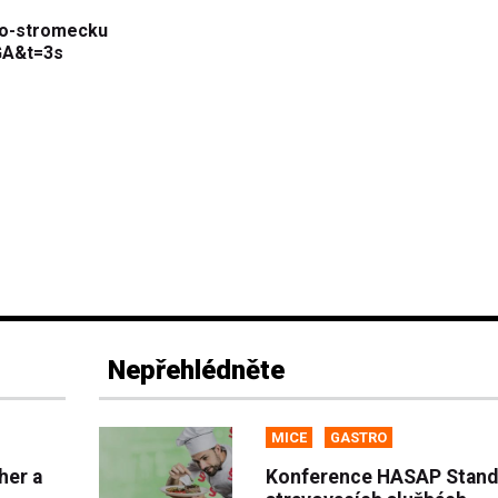
ho-stromecku
GA&t=3s
Nepřehlédněte
MICE
GASTRO
her a
Konference HASAP Stand