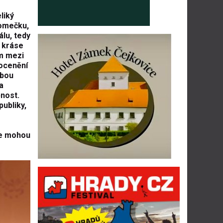
liký
romečku,
lu, tedy
a kráse
ím mezi
 ocenění
obou
a
pnost.
ubliky,
 se mohou