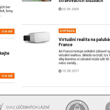
stravovacích službách
ých her
25. 03. 2023
KA, firmy
.
DOPRAVA
číst dál
Virtuální realita na palubá
France
Air France testuje unikátní zábavní 
kejte
virtuální realitou. Skládá se brýlí, tzv
díky kterému si uživatel může užít 3D 
nebo seriály...
15. 09. 2017
číst dál