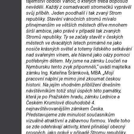
tajemství období Vánoc, o kterých třeba doposud
nevěděli. Každý z osmadvaceti stromečků vyprávěl
svůj příběh. Jeden poodhalil i tak zvaný Strom
republiky. Stavění vánočních stromů mívalo
přinejmenším ve větších městech dříve mnohem
širší ambice, jako právě v případě tak zvaných
Stromů republiky. Ty se začaly stavět v českých
městech ve dvacátých letech primárně ne jako
nosiče krásných světel a totemy lidského setkávání
nad svařeným vínem, ale hlavně jako oázy pomoci
potřebným dětem. My jsme na zámku Loučeň na
Nymbursku tento zvyk připomněli,“
uvádí majitelka
zámku Ing. Kateřina Šrámková, MBA.
„Mojí
pracovní náplní je mimo jiné zkoumat českou
historii. Na jejím vhodném přiblížení dnešním
návštěvníkům totiž stojí úspěch této památky,
která je po Pražském hradu, zámku Lednice a
Českém Krumlově dlouhodobě 4.
nejnavštěvovanějším zámkem Česka.
Představujeme zde minulost současníkům
vizuálně atraktivní a zábavnou formou. Vedle toho
se zde odehrávají aktivity, které přinášejí obecný
prospěch, jako právě v případě Stromu republiky,