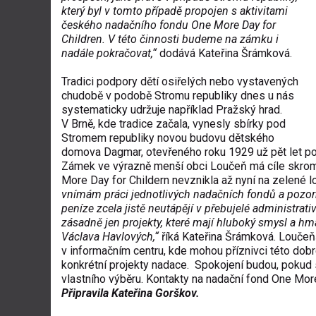
který byl v tomto případě propojen s aktivitami
českého nadačního fondu One More Day for
Children. V této činnosti budeme na zámku i
nadále pokračovat,“
dodává Kateřina Šrámková.
Tradici podpory dětí osiřelých nebo vystavených
chudobě v podobě Stromu republiky dnes u nás
systematicky udržuje například Pražský hrad.
V Brně, kde tradice začala, vynesly sbírky pod
Stromem republiky novou budovu dětského
domova Dagmar, otevřeného roku 1929 už pět let poté
Zámek ve výrazně menší obci Loučeň má cíle skrom
More Day for Childern nevznikla až nyní na zelené 
vnímám práci jednotlivých nadačních fondů a pozorně
peníze zcela jistě neutápějí v přebujelé administrat
zásadně jen projekty, které mají hluboký smysl a h
Václava Havlových,“
říká Kateřina Šrámková. Loučeňš
v informačním centru, kde mohou příznivci této dobr
konkrétní projekty nadace. Spokojení budou, pokud se
vlastního výběru. Kontakty na nadační fond One More
Připravila Kateřina Gorškov.