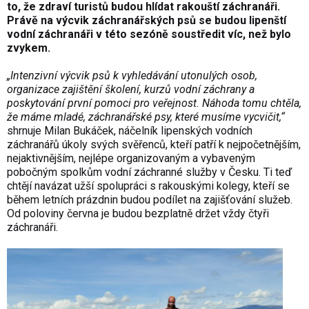
to, že zdraví turistů budou hlídat rakouští záchranáři.
Právě na výcvik záchranářských psů se budou lipenští
vodní záchranáři v této sezóně soustředit víc, než bylo
zvykem.
„Intenzivní výcvik psů k vyhledávání utonulých osob,
organizace zajištění školení, kurzů vodní záchrany a
poskytování první pomoci pro veřejnost. Náhoda tomu chtěla,
že máme mladé, záchranářské psy, které musíme vycvičit,“
shrnuje Milan Bukáček, náčelník lipenských vodních
záchranářů úkoly svých svěřenců, kteří patří k nejpočetnějším,
nejaktivnějším, nejlépe organizovaným a vybaveným
pobočným spolkům vodní záchranné služby v Česku. Ti teď
chtějí navázat užší spolupráci s rakouskými kolegy, kteří se
během letních prázdnin budou podílet na zajišťování služeb.
Od poloviny června je budou bezplatně držet vždy čtyři
záchranáři.