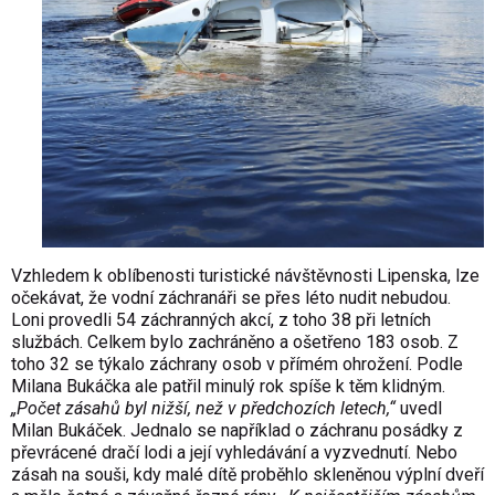
Vzhledem k oblíbenosti turistické návštěvnosti Lipenska, lze
očekávat, že vodní záchranáři se přes léto nudit nebudou.
Loni provedli 54 záchranných akcí, z toho 38 při letních
službách. Celkem bylo zachráněno a ošetřeno 183 osob. Z
toho 32 se týkalo záchrany osob v přímém ohrožení. Podle
Milana Bukáčka ale patřil minulý rok spíše k těm klidným.
„Počet zásahů byl nižší, než v předchozích letech,“
uvedl
Milan Bukáček. Jednalo se například o záchranu posádky z
převrácené dračí lodi a její vyhledávání a vyzvednutí. Nebo
zásah na souši, kdy malé dítě proběhlo skleněnou výplní dveří