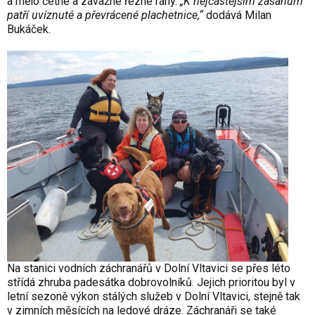
a mělo četné a závažné řezné rány.
„K nejčastějším zásahům
patří uvíznuté a převrácené plachetnice,“
dodává Milan
Bukáček.
Na stanici vodních záchranářů v Dolní Vltavici se přes léto
střídá zhruba padesátka dobrovolníků. Jejich prioritou byl v
letní sezoně výkon stálých služeb v Dolní Vltavici, stejně tak
v zimních měsících na ledové dráze. Záchranáři se také