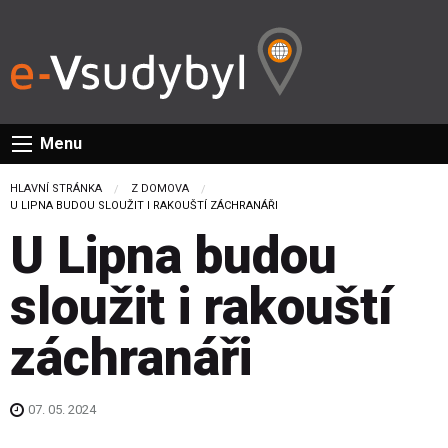
Menu
HLAVNÍ STRÁNKA
Z DOMOVA
CURRENT:
U LIPNA BUDOU SLOUŽIT I RAKOUŠTÍ ZÁCHRANÁŘI
U Lipna budou
sloužit i rakouští
záchranáři
07. 05. 2024