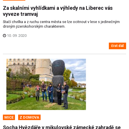
Za skalními vyhlídkami a výhledy na Liberec vás
vyveze tramvaj
Stačí chvilka a z ruchu centra města se lze ocitnout v lese s jedinečným
drsným jizerskohorským charakterem.
10. 09. 2020
číst dál
MICE
Z DOMOVA
Socha Hvězdáře v mikulovské zámecké zahradě se