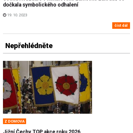
dočkala symbolického odhalení
19. 10. 2023
číst dál
Nepřehlédněte
Z DOMOVA
Jižní Čechy TOP akce roku 2026