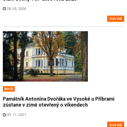
28. 05. 2026
číst dál
MICE
Památník Antonína Dvořáka ve Vysoké u Příbrami
zůstane v zimě otevřený o víkendech
09. 11. 2021
číst dál