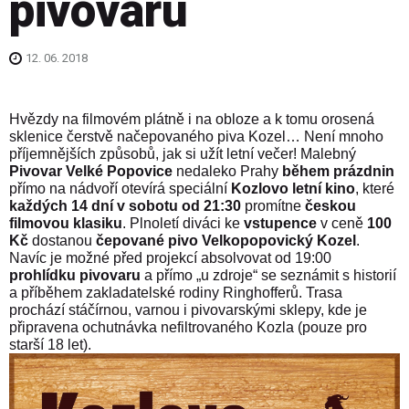
pivovaru
12. 06. 2018
Hvězdy na filmovém plátně i na obloze a k tomu orosená
sklenice čerstvě načepovaného piva Kozel… Není mnoho
příjemnějších způsobů, jak si užít letní večer! Malebný
Pivovar Velké Popovice
nedaleko Prahy
během prázdnin
přímo na nádvoří otevírá speciální
Kozlovo letní kino
, které
každých 14 dní
v sobotu od 21:30
promítne
českou
filmovou klasiku
. Plnoletí diváci ke
vstupence
v ceně
100
Kč
dostanou
čepované pivo Velkopopovický Kozel
.
Navíc je možné před projekcí absolvovat od 19:00
prohlídku pivovaru
a přímo „u zdroje“ se seznámit s historií
a příběhem zakladatelské rodiny Ringhofferů. Trasa
prochází stáčírnou, varnou i pivovarskými sklepy, kde je
připravena ochutnávka nefiltrovaného Kozla (pouze pro
starší 18 let).