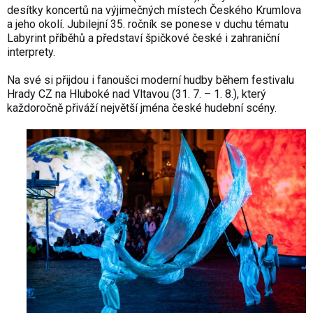
desítky koncertů na výjimečných místech Českého Krumlova
a jeho okolí. Jubilejní 35. ročník se ponese v duchu tématu
Labyrint příběhů a představí špičkové české i zahraniční
interprety.
Na své si přijdou i fanoušci moderní hudby během festivalu
Hrady CZ na Hluboké nad Vltavou (31. 7. – 1. 8.), který
každoročně přiváží největší jména české hudební scény.