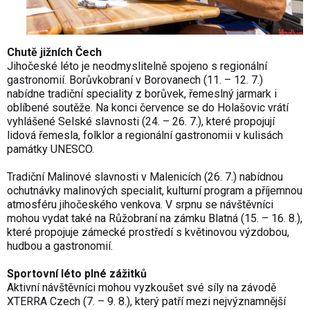
Chutě jižních Čech
Jihočeské léto je neodmyslitelně spojeno s regionální
gastronomií. Borůvkobraní v Borovanech (11. – 12. 7.)
nabídne tradiční speciality z borůvek, řemeslný jarmark i
oblíbené soutěže. Na konci července se do Holašovic vrátí
vyhlášené Selské slavnosti (24. – 26. 7.), které propojují
lidová řemesla, folklor a regionální gastronomii v kulisách
památky UNESCO.
Tradiční Malinové slavnosti v Malenicích (26. 7.) nabídnou
ochutnávky malinových specialit, kulturní program a příjemnou
atmosféru jihočeského venkova. V srpnu se návštěvníci
mohou vydat také na Růžobraní na zámku Blatná (15. – 16. 8.),
které propojuje zámecké prostředí s květinovou výzdobou,
hudbou a gastronomií.
Sportovní léto plné zážitků
Aktivní návštěvníci mohou vyzkoušet své síly na závodě
XTERRA Czech (7. – 9. 8.), který patří mezi nejvýznamnější