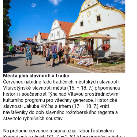
Města plná slavností a tradic
Červenec nabídne řadu tradičních městských slavností.
Vltavotýnské slavnosti města (15. – 18. 7.) připomenou
historii i současnost Týna nad Vltavou prostřednictvím
kulturního programu pro všechny generace. Historické
slavnosti Jakuba Krčína s trhem (17. – 18. 7.) vrátí
návštěvníky do dob slavného rožmberského regenta a
stavitele rybničních soustav.
Na přelomu července a srpna ožije Tábor festivalem
Komedianti v ulicích (31. 7. – 2. 8.), který promění město v