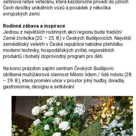
setinová rallye veteránů, která každoročně přivádí do jižních
Čech desítky unikátních vozů a posádek z několika
evropských zemí.
Rodinná zábava a inspirace
Jednou z největších rodinných akcí regionu bude tradiční
Země živitelka (20. – 25. 8.) v Českých Budějovicích. Největší
zemědělský veletrh v České republice nabídne přehlídku
moderní techniky, hospodářských zvířat, regionálních
produktů i bohatý doprovodný program pro děti.
Na konci prázdnin zaplní centrum Českých Budějovic
oblíbená multižánrová slavnost Město lidem / lidé městu (28.
– 29. 8.), která promění ulice v prostor plný hudby, divadla,
gastronomie, designu a setkávání.