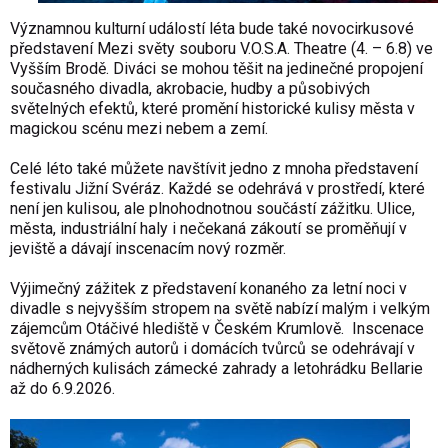
Významnou kulturní událostí léta bude také novocirkusové
představení Mezi světy souboru V.O.S.A. Theatre (4. – 6.8) ve
Vyšším Brodě. Diváci se mohou těšit na jedinečné propojení
současného divadla, akrobacie, hudby a působivých
světelných efektů, které promění historické kulisy města v
magickou scénu mezi nebem a zemí.
Celé léto také můžete navštívit jedno z mnoha představení
festivalu Jižní Svéráz. Každé se odehrává v prostředí, které
není jen kulisou, ale plnohodnotnou součástí zážitku. Ulice,
města, industriální haly i nečekaná zákoutí se proměňují v
jeviště a dávají inscenacím nový rozměr.
Výjimečný zážitek z představení konaného za letní noci v
divadle s nejvyšším stropem na světě nabízí malým i velkým
zájemcům Otáčivé hlediště v Českém Krumlově. Inscenace
světově známých autorů i domácích tvůrců se odehrávají v
nádherných kulisách zámecké zahrady a letohrádku Bellarie
až do 6.9.2026.