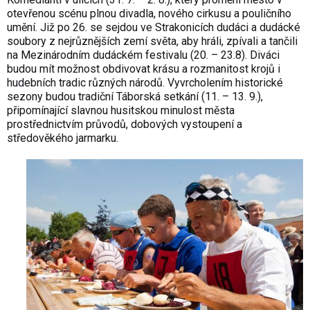
otevřenou scénu plnou divadla, nového cirkusu a pouličního
umění. Již po 26. se sejdou ve Strakonicích dudáci a dudácké
soubory z nejrůznějších zemí světa, aby hráli, zpívali a tančili
na Mezinárodním dudáckém festivalu (20. – 23.8). Diváci
budou mít možnost obdivovat krásu a rozmanitost krojů i
hudebních tradic různých národů. Vyvrcholením historické
sezony budou tradiční Táborská setkání (11. – 13. 9.),
připomínající slavnou husitskou minulost města
prostřednictvím průvodů, dobových vystoupení a
středověkého jarmarku.