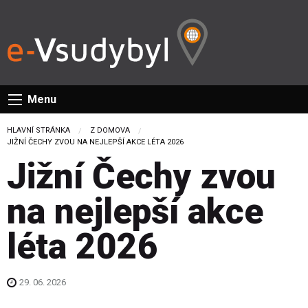
Menu
HLAVNÍ STRÁNKA
Z DOMOVA
CURRENT:
JIŽNÍ ČECHY ZVOU NA NEJLEPŠÍ AKCE LÉTA 2026
Jižní Čechy zvou
na nejlepší akce
léta 2026
29. 06. 2026