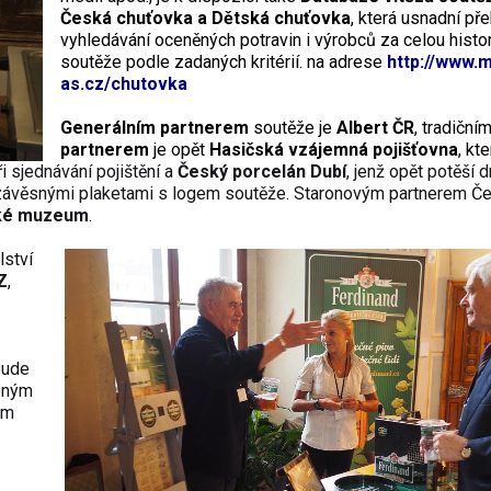
Česká chuťovka a Dětská chuťovka
, která usnadní př
vyhledávání oceněných potravin i výrobců za celou histor
soutěže podle zadaných kritérií. na adrese
http://www.
as.cz/chutovka
Generálním partnerem
soutěže je
Albert ČR
, tradiční
partnerem
je opět
Hasičská
vzájemná pojišťovna
,
kte
 sjednávání pojištění a
Český
porcelán Dubí
, jenž opět potěší d
závěsnými plaketami s logem soutěže.
Staronovým partnerem Č
ské muzeum
.
lství
Z
,
bude
ebným
em