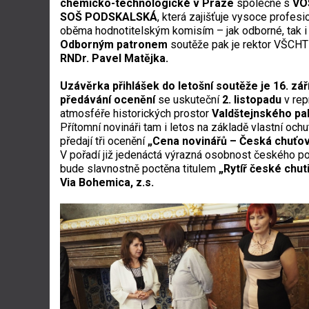
chemicko-technologické v Praze
společně s
VO
SOŠ PODSKALSKÁ
, která zajišťuje vysoce profes
oběma hodnotitelským komisím – jak odborné, tak i
Odborným patronem
soutěže pak je rektor VŠCH
RNDr. Pavel Matějka.
Uzávěrka přihlášek do letošní soutěže je 1
6
. zá
předávání
ocenění
se uskuteční
2. listopadu
v rep
atmosféře historických prostor
Valdštejnského pa
Přítomní novináři tam i letos na základě vlastní och
předají tři ocenění
„Cena novinářů – Česká chuťo
V pořadí již jedenáctá výrazná osobnost českého po
bude slavnostně poctěna titulem
„Rytíř české chut
Via Bohemica, z.s.