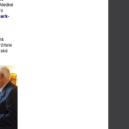
ehledné
ii
mark-
m
rá
ržitele
eské