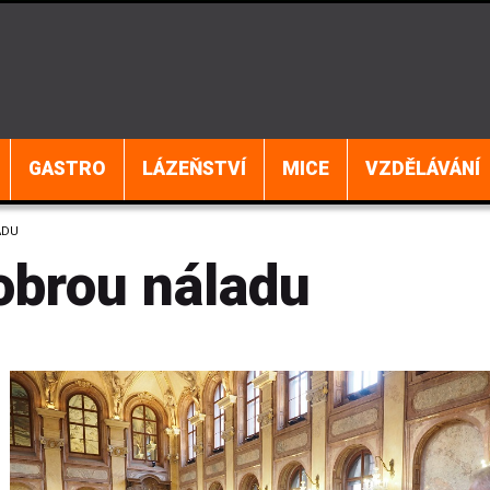
GASTRO
LÁZEŇSTVÍ
MICE
VZDĚLÁVÁNÍ
ADU
obrou náladu