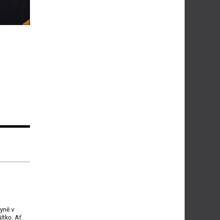
yně v
ítko. Ať