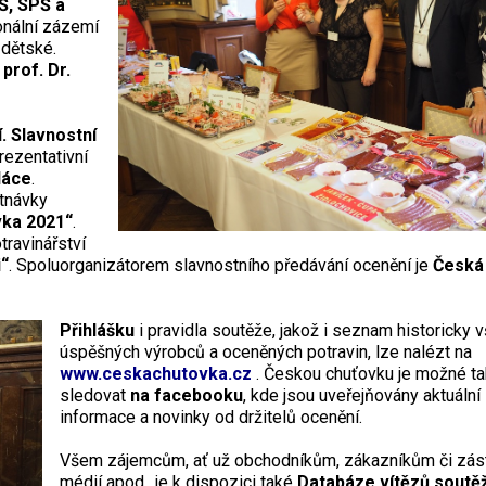
Š
, SPŠ a
ionální zázemí
 dětské.
T
prof. Dr.
ří. Slavnostní
rezentativní
láce
.
utnávky
vka 202
1
“
.
travinářství
i“
.
Spoluorganizátorem slavnostního předávání ocenění je
Česká
Přihlášku
i pravidla soutěže, jakož i seznam historicky 
úspěšných výrobců a oceněných potravin, lze nalézt na
www.ceskachutovka.cz
. Českou chuťovku je možné t
sledovat
na facebooku
, kde jsou uveřejňovány aktuální
informace a novinky od držitelů ocenění.
Všem zájemcům, ať už obchodníkům, zákazníkům či zá
médií apod., je k dispozici také
Databáze
vítězů soutě