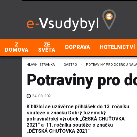
Z
ZE
DOPRAVA
HOTELNICTVÍ
DOMOVA
SVĚTA
HLAVNÍ STRÁNKA
GASTRO
CURRENT:
POTRAVINY PRO DOBROU NÁL
Potraviny pro d
24. 08. 2021
K blížící se uzávěrce přihlášek do 13. ročníku
soutěže o značku Dobrý tuzemský
potravinářský výrobek „ČESKÁ CHUŤOVKA
2021“ a 11. ročníku soutěže o značku
„DĚTSKÁ CHUŤOVKA 2021“