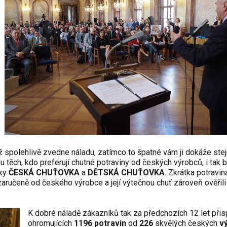
iž spolehlivě zvedne náladu, zatímco to špatné vám ji dokáže ste
u těch, kdo preferují chutné potraviny od českých výrobců, i tak 
čky
ČESKÁ CHUŤOVKA
a
DĚTSKÁ CHUŤOVKA
. Zkrátka potravin
učeně od českého výrobce a její výtečnou chuť zároveň ověřili
K dobré náladě zákazníků tak za předchozích 12 let přisp
ohromujících
1
196
potravin
od
226
skvělých
českých
v