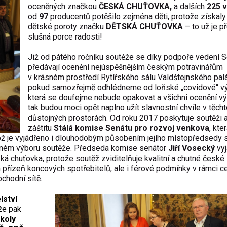
oceněných značkou
ČESKÁ CHUŤOVKA
,
a dalších
225
v
od
97
producentů
potěšilo zejména děti, protože získaly
dětské poroty značku
DĚTSKÁ CHUŤOVKA
– to už je p
slušná porce radosti
!
Již od pátého ročníku soutěže se díky
podpoře vedení S
předávají ocenění nejúspěšnějším českým potravinářům
v krásném prostředí Rytířského sálu Valdštejnského pal
pokud samozřejmě odhlédneme od loňské „covidové“ vý
která se doufejme nebude opakovat
a všichni ocenění vý
tak budou moci opět naplno užít slavnostní chvíle
v t
ěcht
důstojných prostorách. Od roku 2017
poskytuje soutěži a
záštitu
Stálá komise Senátu pro rozvoj venkova
, kte
ž je vyjádřeno i
dlouhodobým
působením jejího místopředsedy 
avném výboru soutěže. Předseda komise senátor
Jiří Vosecký
vyj
ká chuťovka, protože soutěž zviditelňuje kvalitní a chutné české
en přízeň koncových spotřebitelů, ale i férové podmínky v rámci c
chodní sítě.
lství
ěže
pak
koly