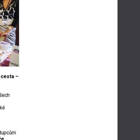
 cesta –
všech
aké
stupcům
že