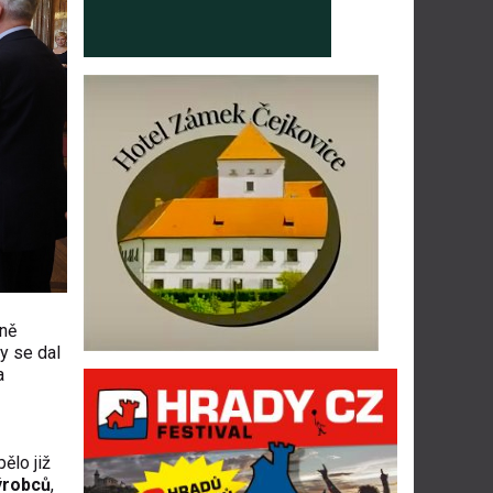
jně
by se dal
a
ělo již
ýrobců
,