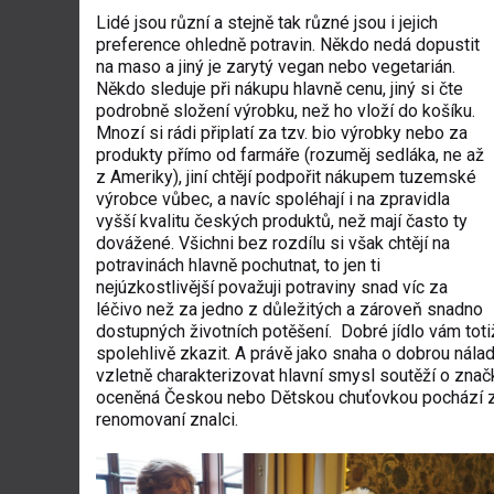
Lidé jsou různí a stejně tak různé jsou i jejich
preference ohledně potravin. Někdo nedá dopustit
na maso a jiný je zarytý vegan nebo vegetarián.
Někdo sleduje při nákupu hlavně cenu, jiný si čte
podrobně složení výrobku, než ho vloží do košíku.
Mnozí si rádi připlatí za tzv. bio výrobky nebo za
produkty přímo od farmáře (rozuměj sedláka, ne až
z Ameriky), jiní chtějí podpořit nákupem tuzemské
výrobce vůbec, a navíc spoléhají i na zpravidla
vyšší kvalitu českých produktů, než mají často ty
dovážené. Všichni bez rozdílu si však chtějí na
potravinách hlavně pochutnat, to jen ti
nejúzkostlivější považuji potraviny snad víc za
léčivo než za jedno z důležitých a zároveň snadno
dostupných životních potěšení.
Dobré jídlo vám tot
spolehlivě zkazit. A právě jako snaha o dobrou nálad
vzletně charakterizovat hlavní smysl soutěží o zna
oceněná Českou nebo Dětskou chuťovkou pochází zar
renomovaní znalci.