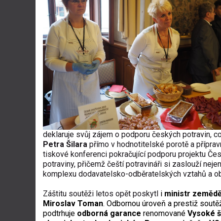
deklaruje svůj zájem o podporu českých potravin, co
Petra Šilara
přímo v hodnotitelské porotě a přípr
tiskové konferenci pokračující podporu projektu Čes
potraviny, přičemž čeští potravináři si zaslouží nej
komplexu dodavatelsko-odběratelských vztahů a ob
Záštitu soutěži letos
opět poskytl
i
ministr zemědě
Miroslav Toman
.
O
dbornou úroveň a prestiž sout
podtrhuje
odborná garance
renomované
Vysoké š