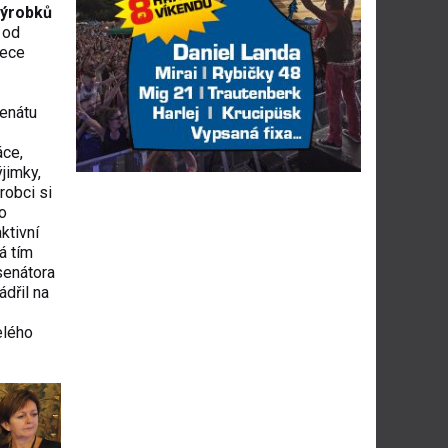
ýrobků
 od
řece
enátu
áce
,
jimky,
robci si
o
ktivní
rá tím
senátora
ádřil na
elého