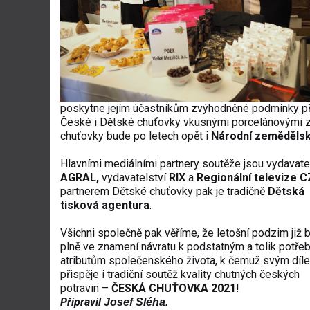
poskytne jejím účastníkům zvýhodněné podmínky při
České i Dětské chuťovky vkusnými porcelánovými 
chuťovky bude po letech opět i
Národní zeměděl
Hlavními mediálními partnery soutěže jsou vydavate
AGRAL,
vydavatelství
RIX
a
Regionální televize C
p
artnerem Dětské chuťovky pak je tradičně
Dětská
tisková agentura
.
Všichni společně pak věříme, že letošní podzim již 
plně ve znamení návratu k podstatným a tolik potř
atributům společenského života, k čemuž svým díl
přispěje i tradiční soutěž kvality chutných českých
potravin –
ČESKÁ CHUŤOVKA 2021
!
Připravil
Josef Sléha.