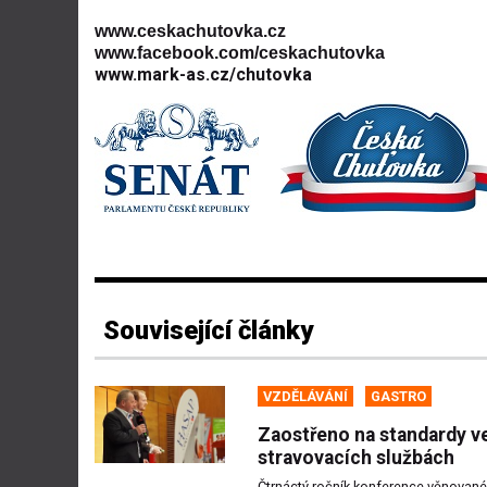
www.ceskachutovka.cz
www.facebook.com/ceskachutovka
www.mark-as.cz/chutovka
Související články
VZDĚLÁVÁNÍ
GASTRO
Zaostřeno na standardy v
stravovacích službách
Čtrnáctý ročník konference věnované