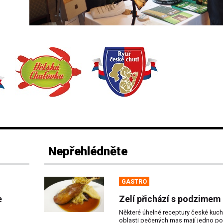
Nepřehlédněte
GASTRO
e
Zelí přichází s podzimem
Některé úhelné receptury české kuch
oblasti pečených mas mají jedno poj