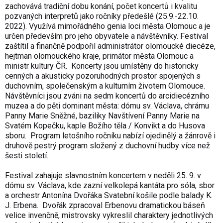
zachovává tradiční dobu konání, počet koncertů i kvalitu
pozvaných interpretů jako ročníky předešlé (25.9.-22.10.
2022). Využívá mimořádného genia loci města Olomouc a je
určen především pro jeho obyvatele a návštěvníky. Festival
zaštítil a finančně podpořil administrátor olomoucké diecéze,
hejtman olomouckého kraje, primátor města Olomouc a
ministr kultury ČR. Koncerty jsou umístěny do historicky
cenných a akusticky pozoruhodných prostor spojených s
duchovním, společenským a kulturním životem Olomouce.
Návštěvníci jsou zváni na sedm koncertů do arcidiecézního
muzea a do pěti dominant města: dómu sv. Václava, chrámu
Panny Marie Sněžné, baziliky Navštívení Panny Marie na
Svatém Kopečku, kaple Božího těla / Konvikt a do Husova
sboru. Program letošního ročníku nabízí ojedinělý a žánrově i
druhově pestrý program složený z duchovní hudby více než
šesti století.
Festival zahajuje slavnostním koncertem v neděli 25. 9. v
dómu sv. Václava, kde zazní velkolepá kantáta pro sóla, sbor
a orchestr Antonína Dvořáka Svatební košile podle balady K.
J. Erbena. Dvořák zpracoval Erbenovu dramatickou báseň
velice invenčně, mistrovsky vykreslil charaktery jednotlivých