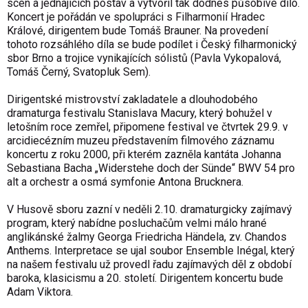
scén a jednajících postav a vytvořil tak dodnes působivé dílo.
Koncert je pořádán ve spolupráci s Filharmonií Hradec
Králové, dirigentem bude Tomáš Brauner. Na provedení
tohoto rozsáhlého díla se bude podílet i Český filharmonický
sbor Brno a trojice vynikajících sólistů (Pavla Vykopalová,
Tomáš Černý, Svatopluk Sem).
Dirigentské mistrovství zakladatele a dlouhodobého
dramaturga festivalu Stanislava Macury, který bohužel v
letošním roce zemřel, připomene festival ve čtvrtek 29.9. v
arcidiecézním muzeu představením filmového záznamu
koncertu z roku 2000, při kterém zazněla kantáta Johanna
Sebastiana Bacha „Widerstehe doch der Sünde“ BWV 54 pro
alt a orchestr a osmá symfonie Antona Brucknera.
V Husově sboru zazní v neděli 2.10. dramaturgicky zajímavý
program, který nabídne posluchačům velmi málo hrané
anglikánské žalmy Georga Friedricha Händela, zv. Chandos
Anthems. Interpretace se ujal soubor Ensemble Inégal, který
na našem festivalu už provedl řadu zajímavých děl z období
baroka, klasicismu a 20. století. Dirigentem koncertu bude
Adam Viktora.