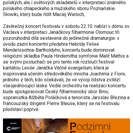
polských, ale i světových skladatelů v interpretaci známého
polského chlapeckého a mužského sboru Poznańskie
Słowiki, který bude řídit Maciej Wieloch,
Závěrečný koncert festivalu v sobotu 22.10. nabízí v dómu sv.
Václava v interpretaci Janáčkovy filharmonie Olomouc tři
pozoruhodná díla sestavená do jedinečné dramaturgie: v
úvodu zazní koncertní předehra Hebridy Felixe
Mendelssohna-Bartholdyho, koncertu bude dominovat
religiózní skladba Paula Hindemitha symfonie Malíř Mathis a
se svými posluchači se pro tento rok rozloučí festival
kantátou Leoše Janáčka Věčné evangelium, která je
inspirovaná učením středověkého mnicha Joachima z Fiore,
jednoho z těch, kdo očekávali, že ve vývoji lidstva zvítězí
všesjednocující láska. Vedle orchestru na realizaci koncertu
bude spolupracovat Český filharmonický sbor Brno,
sopranistka Alžběta Poláčková a tenorista Jaroslav Březina a
francouzský dirigent Pierre Bleuse, který se na festivalu
představí poprvé.