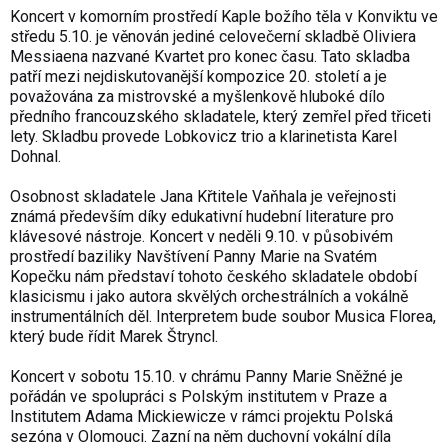
Koncert v komorním prostředí Kaple božího těla v Konviktu ve
středu 5.10. je věnován jediné celovečerní skladbě Oliviera
Messiaena nazvané Kvartet pro konec času. Tato skladba
patří mezi nejdiskutovanější kompozice 20. století a je
považována za mistrovské a myšlenkově hluboké dílo
předního francouzského skladatele, který zemřel před třiceti
lety. Skladbu provede Lobkovicz trio a klarinetista Karel
Dohnal.
Osobnost skladatele Jana Křtitele Vaňhala je veřejnosti
známá především díky edukativní hudební literature pro
klávesové nástroje. Koncert v neděli 9.10. v působivém
prostředí baziliky Navštívení Panny Marie na Svatém
Kopečku nám představí tohoto českého skladatele období
klasicismu i jako autora skvělých orchestrálních a vokálně
instrumentálních děl. Interpretem bude soubor Musica Florea,
který bude řídit Marek Štryncl.
Koncert v sobotu 15.10. v chrámu Panny Marie Sněžné je
pořádán ve spolupráci s Polským institutem v Praze a
Institutem Adama Mickiewicze v rámci projektu Polská
sezóna v Olomouci. Zazní na něm duchovní vokální díla