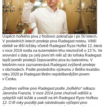
Úspěch hořkého piva z Nošovic pokračuje i po 50 letech.
V posledních letech prodeje piva Radegast rostou. Větší
oblibě se těší ležáky včetně Radegast Ryze Hořké 12, která
v roce 2019 rostla na tuzemském trhu
meziročně o 13 %. Ve
srovnání s daty za celý pivní trh měl až do loňska Radegast
lepší poměr prodejů čepovaného piva ku balenému. V
letošním roce zaznamenává Radegast zvýšeně prodeje
v obchodech. Podle posledního výzkumu z třetího kvartálu
roku 2020 je Radegast třetím nejoblíbenějším pivem
v Česku.
„Dodnes vaříme pivo Radegast podle „hořkého“ odkazu
Jaromíra Franzla. V roce 2014 jsme chuťově odlišili a
vylepšili náš ležák a uvedli na trh Radegast Ryze Hořkou
12.
O tři roky později pak následovalo výčepní pivo