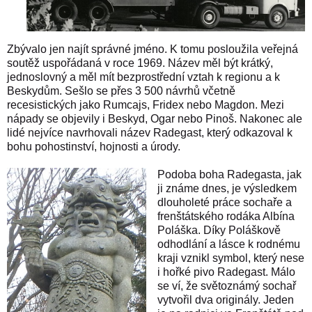
Zbývalo jen najít správné jméno. K tomu posloužila veřejná
soutěž uspořádaná v roce 1969. Název měl být krátký,
jednoslovný a měl mít bezprostřední vztah k regionu a k
Beskydům. Sešlo se přes 3 500 návrhů včetně
recesistických jako Rumcajs, Fridex nebo Magdon. Mezi
nápady se objevily i Beskyd, Ogar nebo Pinoš. Nakonec ale
lidé nejvíce navrhovali název Radegast, který odkazoval k
bohu pohostinství, hojnosti a úrody.
Podoba boha Radegasta, jak
ji známe dnes, je výsledkem
dlouholeté práce sochaře a
frenštátského rodáka Albína
Poláška. Díky Poláškově
odhodlání a lásce k rodnému
kraji vznikl symbol, který nese
i hořké pivo Radegast. Málo
se ví, že světoznámý sochař
vytvořil dva originály. Jeden