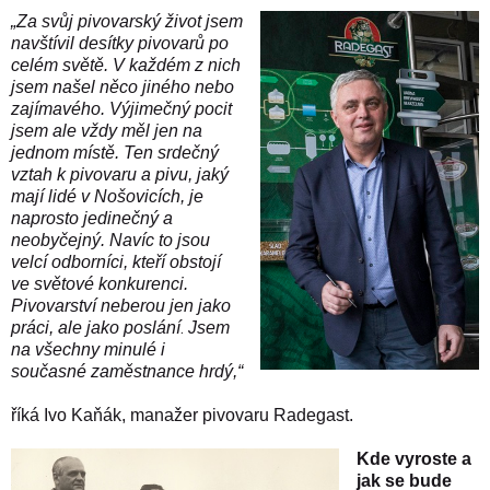
„Za svůj pivovarský život jsem
navštívil desítky pivovarů po
celém světě. V každém z nich
jsem našel něco jiného nebo
zajímavého. Výjimečný pocit
jsem ale vždy měl jen na
jednom místě. Ten srdečný
vztah k pivovaru a pivu, jaký
mají lidé v Nošovicích, je
naprosto jedinečný a
neobyčejný. Navíc to jsou
velcí odborníci, kteří obstojí
ve světové konkurenci.
Pivovarství neberou jen jako
.
práci, ale jako poslání
Jsem
na všechny minulé i
současné zaměstnance hrdý,“
říká Ivo Kaňák, manažer pivovaru Radegast.
Kde vyroste a
jak se bude