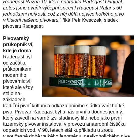
Radegast Rázná 10, která nahradila Radegast Original.
Letos jsme uvařili výčepní speciál Radegast Ratar s 50
jednotkami hořkosti, což z něj dělá nejvíce hořkého pivo
Petr Kwaczek, sládek
v historii našeho pivovaru,“
říká
pivovaru Radegast.
Pivovarský
průkopník ví,
kde je doma
Radegast byl
od začátku
průkopníkem
moderního
pivovarnictví,
které ale vždy
stálo na
základech
tradiční pivní kultury a odkazu prvního sládka vařit hořké
pivo. Pivovar Radegast byl u nás první a dodnes jediný,
který zavedl na varně tzv. sladinový filtr nebo jako první
tuzemský pivovar instaloval v provozu anaerobní čističku
odpadních vod. V 90. letech stál kupříkladu u zrodu,
v současné době velkého fenoménu, nealkoholického piva