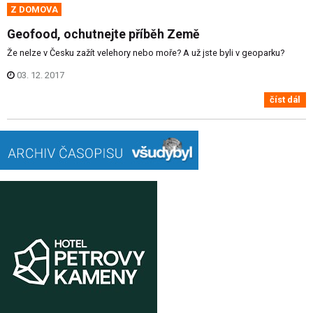
Z DOMOVA
Geofood, ochutnejte příběh Země
Že nelze v Česku zažít velehory nebo moře? A už jste byli v geoparku?
03. 12. 2017
číst dál