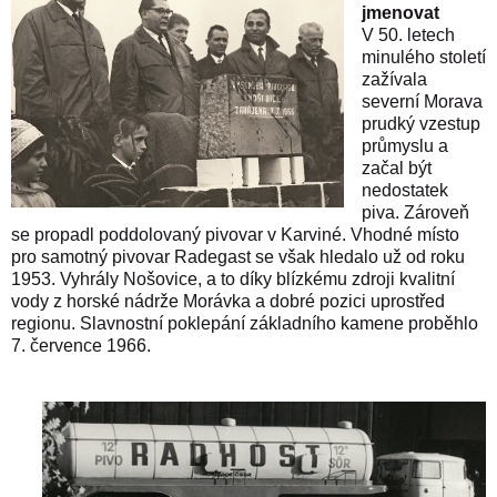
jmenovat
V 50. letech
minulého století
zažívala
severní Morava
prudký vzestup
průmyslu a
začal být
nedostatek
piva. Zároveň
se propadl poddolovaný pivovar v Karviné. Vhodné místo
pro samotný pivovar Radegast se však hledalo už od roku
1953. Vyhrály Nošovice, a to díky blízkému zdroji kvalitní
vody z horské nádrže Morávka a dobré pozici uprostřed
regionu. Slavnostní poklepání základního kamene proběhlo
7. července 1966.