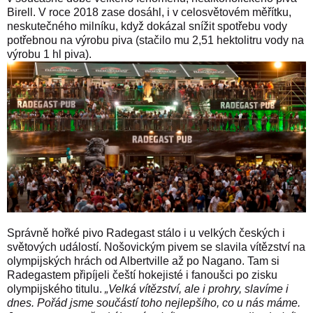
Birell. V roce 2018 zase dosáhl, i v celosvětovém měřítku,
neskutečného milníku, když dokázal snížit spotřebu vody
potřebnou na výrobu piva (stačilo mu 2,51 hektolitru vody na
výrobu 1 hl piva).
Správně hořké pivo Radegast stálo i u velkých českých i
světových událostí. Nošovickým pivem se slavila vítězství na
olympijských hrách od Albertville až po Nagano. Tam si
Radegastem připíjeli čeští hokejisté i fanoušci po zisku
olympijského titulu.
„Velká vítězství, ale i prohry, slavíme i
dnes. Pořád jsme součástí toho nejlepšího, co u nás máme.