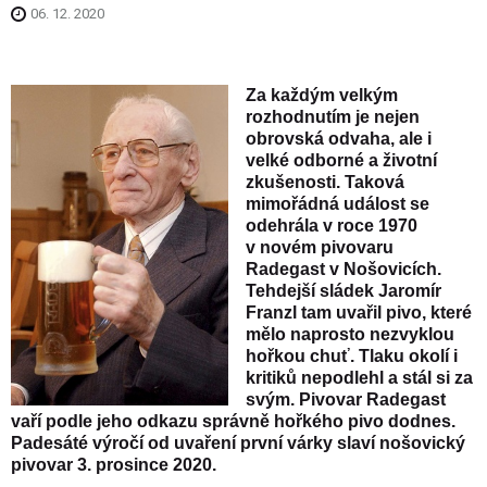
06. 12. 2020
Za každým velkým
rozhodnutím je nejen
obrovská odvaha, ale i
velké odborné a životní
zkušenosti. Taková
mimořádná událost se
odehrála v roce 1970
v novém pivovaru
Radegast v Nošovicích.
Tehdejší sládek Jaromír
Franzl tam uvařil pivo, které
mělo naprosto nezvyklou
hořkou chuť. Tlaku okolí i
kritiků nepodlehl a stál si za
svým. Pivovar Radegast
vaří podle jeho odkazu správně hořkého pivo dodnes.
Padesáté výročí od uvaření první várky slaví nošovický
pivovar 3. prosince 2020.