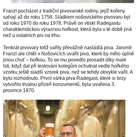
Franzl pocházel z tradiční pivovarské rodiny, jejíž kořeny
sahají až do roku 1758. Sládkem nošovického pivovaru byl
od roku 1970 do roku 1978.
Právě on vtiskl Radegastu
charakteristickou výraznou hořkost, která byla v té době jiná
než u ostatních piv na trhu.
Tenkrát pivovary
totiž vařily převážně nasládlá piva. Jaromír
Franzl ale chtěl v Nošovicích uvařit pivo, které by mělo úplně
jinou chuť – hořkou. To se mu povedlo prosadit díky malé
lsti, když dal při testování kolegům ochutnat vedle hořkého
vzorku ještě sladší vzorek piva, než se tehdy obvykle vařil. A
bylo rozhodnuto. První várka piva Radegast, které si brzy
vytvořilo trvalou přízeň konzumentů, byla uvařena 3.
prosince 1970.