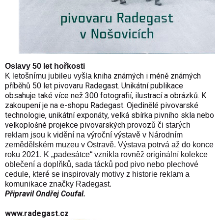
Oslavy 50 let hořkosti
kniha známých i méně známých
K letošnímu jubileu vyšla
příběhů 50 let pivovaru Radegast. Unikátní publikace
obsahuje také více než 300 fotografií, ilustrací a obrázků. K
zakoupení je na e-shopu Radegast. Ojedinělé pivovarské
technologie, unikátní exponáty, velká sbírka pivního skla nebo
velkoplošné projekce pivovarských provoz
ů či starých
reklam jsou k vidění na výroční výstavě v Národním
zemědělském muzeu v Ostravě. Výstava potrvá až do konce
roku 2021. K „padesátce“ vznikla rovněž originální kolekce
oblečení a doplňků, sada tácků pod pivo nebo plechové
cedule, které se inspirovaly motivy z historie reklam a
komunikace značky Radegast.
Připravil Ondřej Coufal.
www.radegast.cz