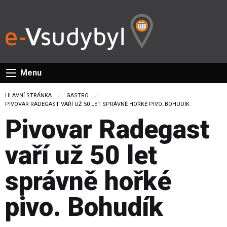
Menu
HLAVNÍ STRÁNKA
GASTRO
CURRENT:
PIVOVAR RADEGAST VAŘÍ UŽ 50 LET SPRÁVNĚ HOŘKÉ PIVO. BOHUDÍK
Pivovar Radegast
vaří už 50 let
správně hořké
pivo. Bohudík