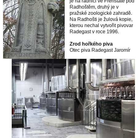
je na radnici ve Frenštátě pod
Radhoštěm, druhý je v
pražské zoologické zahradě.
Na Radhošti je žulová kopie,
kterou nechal vytvořit pivovar
Radegast v roce 1996.
Zrod hořkého piva
Otec piva Radegast Jaromír