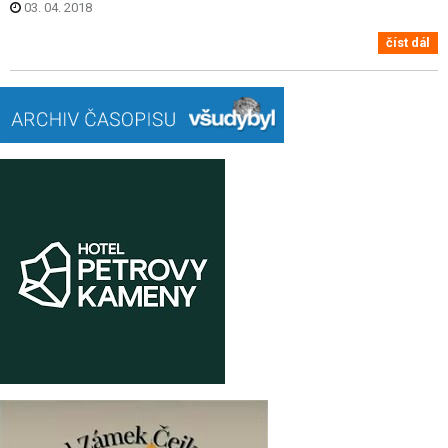
03. 04. 2018
číst dál