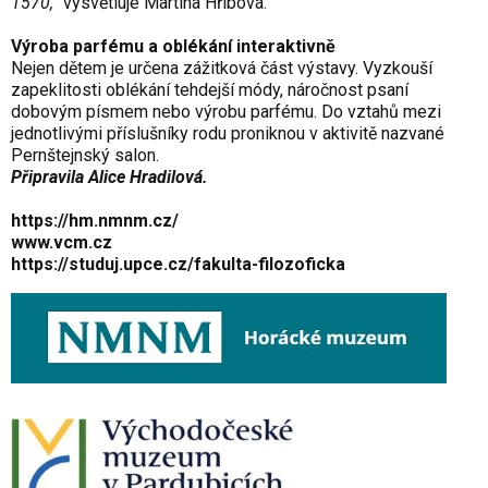
1570,“
vysvětluje Martina Hřibová.
Výroba parfému a oblékání interaktivně
Nejen dětem je určena zážitková část výstavy. Vyzkouší
zapeklitosti oblékání tehdejší módy, náročnost psaní
dobovým písmem nebo výrobu parfému. Do vztahů mezi
jednotlivými příslušníky rodu proniknou v aktivitě nazvané
Pernštejnský salon.
Připravila Alice Hradilová.
https://hm.nmnm.cz/
www.vcm.cz
https://studuj.upce.cz/fakulta-filozoficka