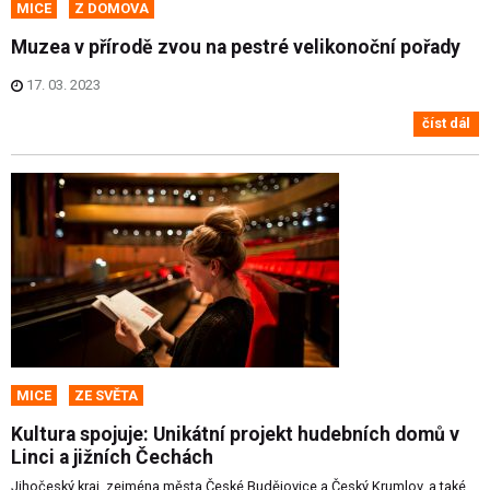
MICE
Z DOMOVA
Muzea v přírodě zvou na pestré velikonoční pořady
17. 03. 2023
číst dál
MICE
ZE SVĚTA
Kultura spojuje: Unikátní projekt hudebních domů v
Linci a jižních Čechách
Jihočeský kraj, zejména města České Budějovice a Český Krumlov, a také