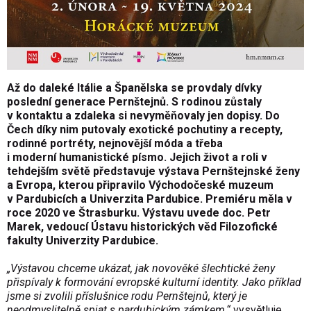
Až do daleké Itálie a Španělska se provdaly dívky
poslední generace Pernštejnů. S rodinou zůstaly
v kontaktu a zdaleka si nevyměňovaly jen dopisy. Do
Čech díky nim putovaly exotické pochutiny a recepty,
rodinné portréty, nejnovější móda a třeba
i moderní humanistické písmo. Jejich život a roli v
tehdejším světě představuje výstava Pernštejnské ženy
a Evropa, kterou připravilo Východočeské muzeum
v Pardubicích a Univerzita Pardubice. Premiéru měla v
roce 2020 ve Štrasburku. Výstavu uvede doc. Petr
Marek, vedoucí Ústavu historických věd Filozofické
fakulty Univerzity Pardubice.
„Výstavou chceme ukázat, jak novověké šlechtické ženy
přispívaly k formování evropské kulturní identity. Jako příklad
jsme si zvolili příslušnice rodu Pernštejnů, který je
neodmyslitelně spjat s pardubickým zámkem,“
vysvětluje