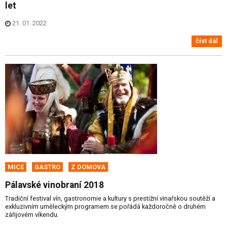
let
21. 01. 2022
číst dál
MICE
GASTRO
Z DOMOVA
Pálavské vinobraní 2018
Tradiční festival vín, gastronomie a kultury s prestižní vinařskou soutěží a
exkluzivním uměleckým programem se pořádá každoročně o druhém
zářijovém víkendu.