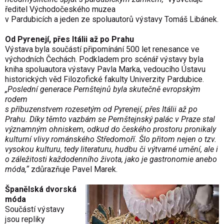
ředitel Východočeského muzea
v Pardubicích a jeden ze spoluautorů výstavy Tomáš Libánek.
Od Pyrenejí, přes Itálii až po Prahu
Výstava byla součástí připomínání 500 let renesance ve
východních Čechách. Podkladem pro scénář výstavy byla
kniha spoluautora výstavy Pavla Marka, vedoucího Ústavu
historických věd Filozofické fakulty Univerzity Pardubice.
„Poslední generace Pernštejnů byla skutečně evropským
rodem
s příbuzenstvem rozesetým od Pyrenejí, přes Itálii až po
Prahu. Díky těmto vazbám se Pernštejnský palác v Praze stal
významným ohniskem, odkud do českého prostoru pronikaly
kulturní vlivy románského Středomoří. Šlo přitom nejen o tzv.
vysokou kulturu, tedy literaturu, hudbu či výtvarné umění, ale i
o záležitosti každodenního života, jako je gastronomie anebo
móda,“
zdůrazňuje Pavel Marek.
Španělská dvorská
móda
Součástí výstavy
jsou repliky