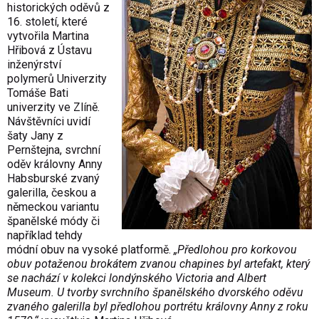
historických oděvů z
16. století, které
vytvořila Martina
Hřibová z Ústavu
inženýrství
polymerů Univerzity
Tomáše Bati
univerzity ve Zlíně.
Návštěvníci uvidí
šaty Jany z
Pernštejna, svrchní
oděv královny Anny
Habsburské zvaný
galerilla, českou a
německou variantu
španělské módy či
například tehdy
módní obuv na vysoké platformě.
„Předlohou pro korkovou
obuv potaženou brokátem zvanou chapines byl artefakt, který
se nachází v kolekci londýnského Victoria and Albert
Museum. U tvorby svrchního španělského dvorského oděvu
zvaného galerilla byl předlohou portrétu královny Anny z roku