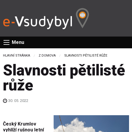
Menu
HLAVNÍ STRÁNKA
Z DOMOVA
CURRENT:
SLAVNOSTI PĚTILISTÉ RŮŽE
Slavnosti pětilisté
růže
30. 05. 2022
Český Krumlov
vyhlíží rušnou letní