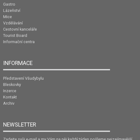
Gastro
Lázeňství
Mice
Vzdělávání
Cestovní kanceláře
Tourist Board
Informační centra
INFORMACE
Představení Všudybylu
Bleskovky
Inzerce
Kontakt
Archiv
NEWSLETTER
Zadejte svůj e-mail a my Vám na něj každý týden pošleme nejzajímavější