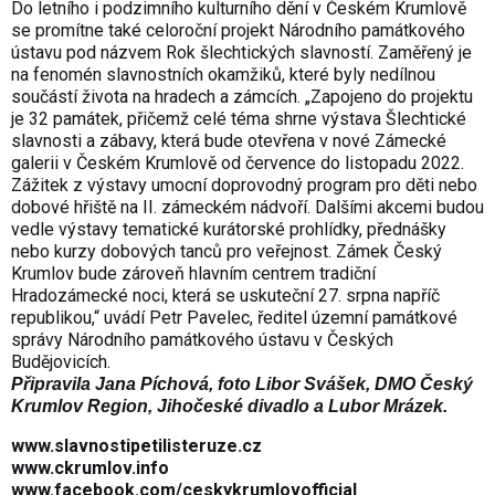
Do letního i podzimního kulturního dění v Českém Krumlově
se promítne také celoroční projekt Národního památkového
ústavu pod názvem Rok šlechtických slavností. Zaměřený je
na fenomén slavnostních okamžiků, které byly nedílnou
součástí života na hradech a zámcích. „Zapojeno do projektu
je 32 památek, přičemž celé téma shrne výstava Šlechtické
slavnosti a zábavy, která bude otevřena v nové Zámecké
galerii v Českém Krumlově od července do listopadu 2022.
Zážitek z výstavy umocní doprovodný program pro děti nebo
dobové hřiště na II. zámeckém nádvoří. Dalšími akcemi budou
vedle výstavy tematické kurátorské prohlídky, přednášky
nebo kurzy dobových tanců pro veřejnost. Zámek Český
Krumlov bude zároveň hlavním centrem tradiční
Hradozámecké noci, která se uskuteční 27. srpna napříč
republikou,“ uvádí Petr Pavelec, ředitel územní památkové
správy Národního památkového ústavu v Českých
Budějovicích.
Připravila Jana Píchová, foto Libor Svášek, DMO Český
Krumlov Region, Jihočeské divadlo a Lubor Mrázek.
www.slavnostipetilisteruze.cz
www.ckrumlov.info
www.facebook.com/ceskykrumlovofficial