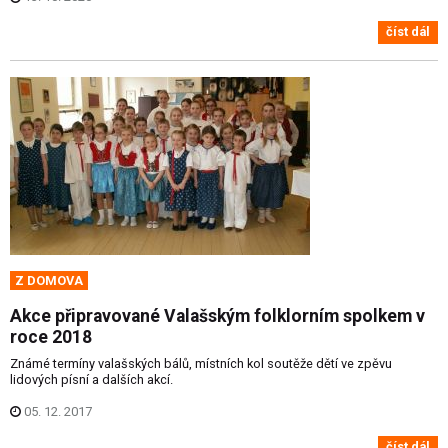
číst dál
Z DOMOVA
Akce připravované Valašským folklorním spolkem v
roce 2018
Známé termíny valašských bálů, místních kol soutěže dětí ve zpěvu
lidových písní a dalších akcí.
05. 12. 2017
číst dál