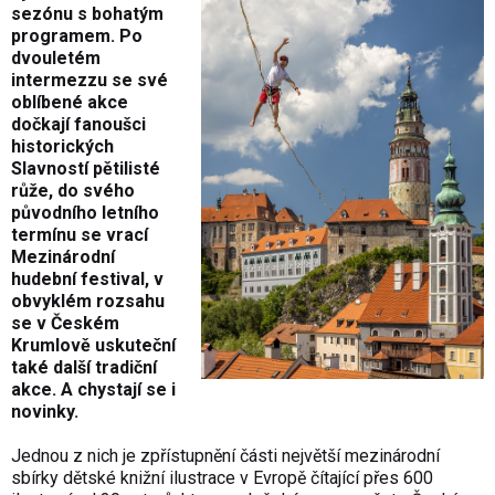
sezónu s bohatým
programem. Po
dvouletém
intermezzu se své
oblíbené akce
dočkají fanoušci
historických
Slavností pětilisté
růže, do svého
původního letního
termínu se vrací
Mezinárodní
hudební festival, v
obvyklém rozsahu
se v Českém
Krumlově uskuteční
také další tradiční
akce. A chystají se i
novinky.
Jednou z nich je zpřístupnění části největší mezinárodní
sbírky dětské knižní ilustrace v Evropě čítající přes 600