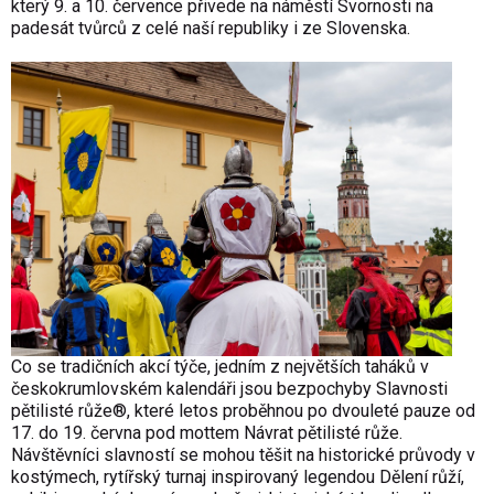
který 9. a 10. července přivede na náměstí Svornosti na
padesát tvůrců z celé naší republiky i ze Slovenska.
Co se tradičních akcí týče, jedním z největších taháků v
českokrumlovském kalendáři jsou bezpochyby Slavnosti
pětilisté růže®, které letos proběhnou po dvouleté pauze od
17. do 19. června pod mottem Návrat pětilisté růže.
Návštěvníci slavností se mohou těšit na historické průvody v
kostýmech, rytířský turnaj inspirovaný legendou Dělení růží,