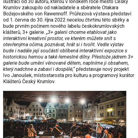
ilustrací od 30 autorů, kterou v loňském roce město Český
Krumlov zakoupilo od nakladatele a sběratele Otakara
Božejovského von Rawennoff. Průřezová výstava představí
od 1. června do 30. října 2022 necelou čtvrtinu této sbírky a
bude prvním počinem nového labelu českokrumlovských
klášterů, 3+ galerie.
„3+ galerii chceme etablovat jako
interaktivní kreativní prostor, ve kterém můžete snít s
otevřenýma očima, poznávat, hrát si i tvořit. Vedle výstav
bude i nadále její součástí oblíbená interaktivní expozice s
historickou hernou a také řemeslné dílny. Přestože jádrem 3+
galerie bude umění věnované dětem, naplníme ji obsahem,
který nadchne a zabaví i dospělé,“
představuje nový projekt
Ivo Janoušek, místostarosta pro kulturu a programový kurátor
Klášterů Český Krumlov.