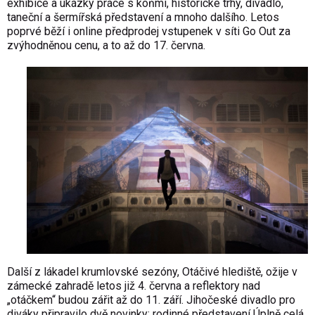
exhibice a ukázky práce s koňmi, historické trhy, divadlo,
taneční a šermířská představení a mnoho dalšího. Letos
poprvé běží i online předprodej vstupenek v síti Go Out za
zvýhodněnou cenu, a to až do 17. června.
Další z lákadel krumlovské sezóny, Otáčivé hlediště, ožije v
zámecké zahradě letos již 4. června a reflektory nad
„otáčkem“ budou zářit až do 11. září. Jihočeské divadlo pro
diváky připravilo dvě novinky: rodinné představení Úplně celá