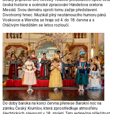
česká historie a scénické zpracování Händelova oratoria
Mesiáš. Svou derniéru oproti tomu zažije představení
Divotvorný hrnec. Muzikál plný nestárnoucího humoru pánů
Voskovce a Wericha se hraje od 4. do 18. června a s
Otáčivým hledištěm se letos rozloučí.
Do doby baroka na konci června přenese Barokní noc na
zámku Český Krumlov, která zprostředkuje atmosféru
šlechtických slavností v 18. století. Tato jedinečná příležitost