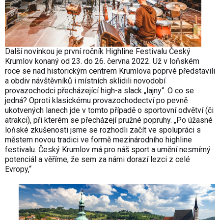
Další novinkou je první ročník Highline Festivalu Český
Krumlov konaný od 23. do 26. června 2022. Už v loňském
roce se nad historickým centrem Krumlova poprvé představili
a obdiv návštěvníků i místních sklidili novodobí
provazochodci přecházející high-a slack „lajny“. O co se
jedná? Oproti klasickému provazochodectví po pevně
ukotvených lanech jde v tomto případě o sportovní odvětví (či
atrakci), při kterém se přecházejí pružné popruhy. „Po úžasné
loňské zkušenosti jsme se rozhodli začít ve spolupráci s
městem novou tradici ve formě mezinárodního highline
festivalu. Český Krumlov má pro náš sport a umění nesmírný
potenciál a věříme, že sem za námi dorazí lezci z celé
Evropy,“