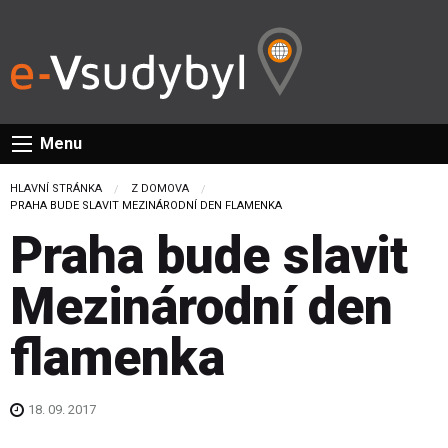
Menu
HLAVNÍ STRÁNKA
Z DOMOVA
CURRENT:
PRAHA BUDE SLAVIT MEZINÁRODNÍ DEN FLAMENKA
Praha bude slavit
Mezinárodní den
flamenka
18. 09. 2017