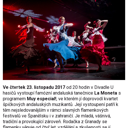
Ve čtvrtek 23. listopadu 2017
od 20 hodin v Divadle U
hasičů vystoupí famózní andaluská tanečnice
La Moneta
s
programem
Muy especial!
, ve kterém jí doprovodí kvartet
špičkových andaluských muzikantů. Její vystoupení patří k
těm nejsledovanějším v rámci slavných flamenkových
festivalů ve Španělsku i v zahraničí. Je mladá, vášnivá,
tradiční a provokující zároveň. Rodačka z Granady se
flamenku věnuje od čtyř let, vzdělání a zkušenosti se jí