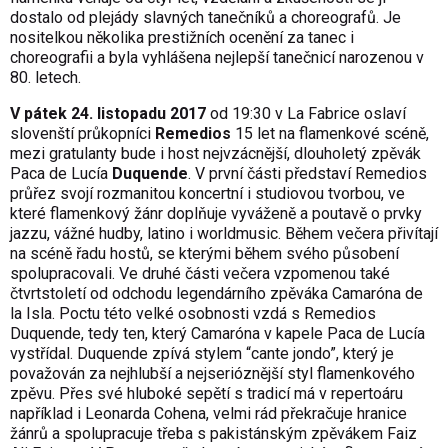
dostalo od plejády slavných tanečníků a choreografů. Je
nositelkou několika prestižních ocenění za tanec i
choreografii a byla vyhlášena nejlepší tanečnicí narozenou v
80. letech.
V pátek 24. listopadu 2017
od 19:30 v La Fabrice oslaví
slovenští průkopníci
Remedios
15 let na flamenkové scéně,
mezi gratulanty bude i host nejvzácnější, dlouholetý zpěvák
Paca de Lucía
Duquende
. V první části představí Remedios
průřez svojí rozmanitou koncertní i studiovou tvorbou, ve
které flamenkový žánr doplňuje vyváženě a poutavě o prvky
jazzu, vážné hudby, latino i worldmusic. Během večera přivítají
na scéně řadu hostů, se kterými během svého působení
spolupracovali. Ve druhé části večera vzpomenou také
čtvrtstoletí od odchodu legendárního zpěváka Camaróna de
la Isla. Poctu této velké osobnosti vzdá s Remedios
Duquende, tedy ten, který Camaróna v kapele Paca de Lucía
vystřídal. Duquende zpívá stylem “cante jondo”, který je
považován za nejhlubší a nejserióznější styl flamenkového
zpěvu. Přes své hluboké sepětí s tradicí má v repertoáru
například i Leonarda Cohena, velmi rád překračuje hranice
žánrů a spolupracuje třeba s pakistánským zpěvákem Faiz