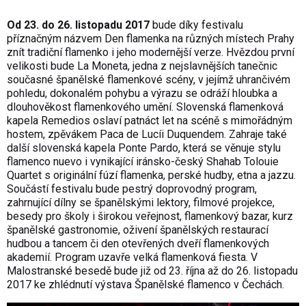
Od 23. do 26. listopadu 2017
bude díky festivalu
příznačným názvem Den flamenka na různých místech Prahy
znít tradiční flamenko i jeho modernější verze. Hvězdou první
velikosti bude La Moneta, jedna z nejslavnějších tanečnic
současné španělské flamenkové scény, v jejímž uhrančivém
pohledu, dokonalém pohybu a výrazu se odráží hloubka a
dlouhověkost flamenkového umění. Slovenská flamenková
kapela Remedios oslaví patnáct let na scéně s mimořádným
hostem, zpěvákem Paca de Lucíi Duquendem. Zahraje také
další slovenská kapela Ponte Pardo, která se věnuje stylu
flamenco nuevo i vynikající iránsko-český Shahab Tolouie
Quartet s originální fúzí flamenka, perské hudby, etna a jazzu.
Součástí festivalu bude pestrý doprovodný program,
zahrnující dílny se španělskými lektory, filmové projekce,
besedy pro školy i širokou veřejnost, flamenkový bazar, kurz
španělské gastronomie, oživení španělských restaurací
hudbou a tancem či den otevřených dveří flamenkových
akademií. Program uzavře velká flamenková fiesta. V
Malostranské besedě bude již od 23. října až do 26. listopadu
2017 ke zhlédnutí výstava Španělské flamenco v Čechách.