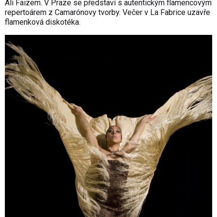
Ali Faizem. V Praze se představí s autentickým flamencovým
repertoárem z Camarónovy tvorby. Večer v La Fabrice uzavře
flamenková diskotéka.