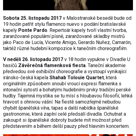
Sobota 25. listopadu 2017
v Malostranské besedě bude od
19 hodin patřit stylu flamenco nuevo v podání bratislavské
kapely
Ponte Pardo
. Repertoár kapely tvoří vlastní tvorba,
zaranžované populární písně, zaranžované skladby mistrů
jako Paco de Lucía, Vicente Amigo, Gerardo Nuňez, Camarón,
taktéž různé hudební kompozice k tanečním choreografiím.
V neděli 26. listopadu 2017
v 18 hodin vypukne v Divadle U
hasičů
Závěrečná flamenková fiesta
. Taneční akademie
předvedou své exhibiční choreografie a vystoupí vynikající
iránsko-česká kapela
Shahab Tolouie Quartet
, která
originálním způsobem snoubí vroucí expresi flamenka s
intonační sytostí a bohatými hudebními prvky tradiční perské
hudby. Tajemná mystika se tu mísí s hloubavou filosofií, lehká
hravost s ohnivou vášní. Na fiestě samozřejmě nebudou
chybět španělská vína, tapas a další nabídka španělské
gastronomie, která zaplní celé předsálí divadla. Ochutnat a
zakoupit si španělské dobroty budete mít možnost před
představením a během delší pauzy před hlavním koncertem.