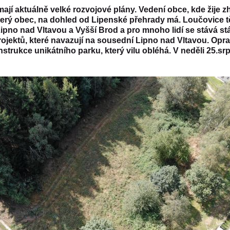
ají aktuálně velké rozvojové plány. Vedení obce, kde žije z
t, který obec, na dohled od Lipenské přehrady má. Loučovice t
pno nad Vltavou a Vyšší Brod a pro mnoho lidí se stává stá
rojektů, které navazují na sousední Lipno nad Vltavou. Opr
nstrukce unikátního parku, který vilu obléhá. V neděli 25.sr