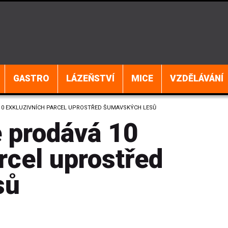
GASTRO
LÁZEŇSTVÍ
MICE
VZDĚLÁVÁNÍ
10 EXKLUZIVNÍCH PARCEL UPROSTŘED ŠUMAVSKÝCH LESŮ
 prodává 10
rcel uprostřed
sů