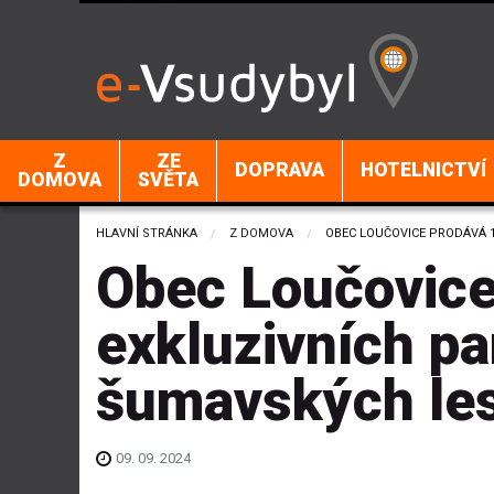
Z
ZE
DOPRAVA
HOTELNICTVÍ
DOMOVA
SVĚTA
HLAVNÍ STRÁNKA
Z DOMOVA
CURRENT:
OBEC LOUČOVICE PRODÁVÁ 
Obec Loučovice
exkluzivních pa
šumavských le
09. 09. 2024