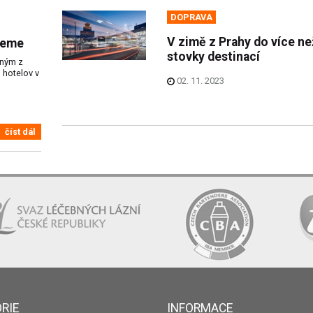
DOPRAVA
V zimě z Prahy do více ne
jeme
stovky destinací
dným z
 hotelov v
02. 11. 2023
číst dál
RIE
INFORMACE