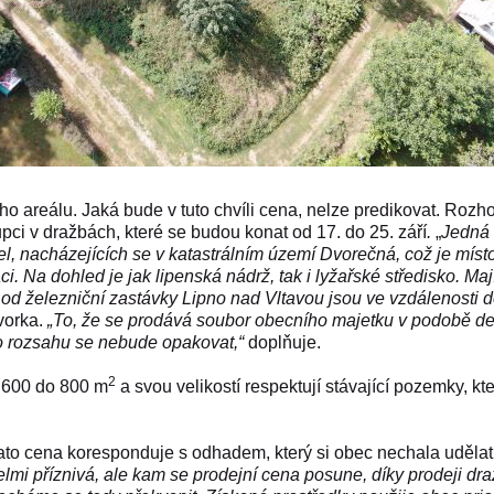
o areálu. Jaká bude v tuto chvíli cena, nelze predikovat. Rozh
pci v dražbách, které se budou konat od 17. do 25. září
.
„
Jedná 
l, nacházejících se v katastrálním území Dvorečná, což je míst
ci. Na dohled je jak lipenská nádrž, tak i lyžařské středisko. Maj
od železniční zastávky Lipno nad Vltavou jsou ve vzdálenosti 
vorka.
„To, že se prodává soubor obecního majetku v podobě de
to rozsahu se nebude opakovat,“
doplňuje.
2
 600 do 800 m
a svou velikostí respektují stávající pozemky, kte
Tato cena koresponduje s odhadem, který si obec nechala udělat
velmi příznivá, ale kam se prodejní cena posune, díky prodeji dra