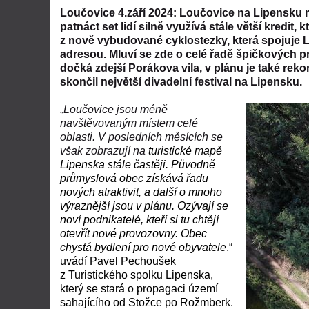
Loučovice 4.září 2024: Loučovice na Lipensku m
patnáct set lidí silně využívá stále větší kredi
z nově vybudované cyklostezky, která spojuje Li
adresou. Mluví se zde o celé řadě špičkových p
dočká zdejší Porákova vila, v plánu je také reko
skončil největší divadelní festival na Lipensku.
„
Loučovice jsou méně
navštěvovaným místem celé
oblasti. V posledních měsících se
však zobrazují na
turistické mapě
Lipenska stále častěji. Původně
průmyslová obec získává řadu
nových atraktivit, a další o mnoho
výraznější jsou v plánu. Ozývají se
noví podnikatelé, kteří si tu chtějí
otevřít nové provozovny. Obec
chystá bydlení pro nové obyvatele
,“
uvádí Pavel Pechoušek
z Turistického spolku Lipenska,
který se stará o propagaci území
sahajícího od Stožce po Rožmberk.