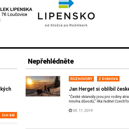
Nepřehlédněte
ROZHOVORY
Z DOMOVA
ckých
Jan Herget si oblíbil česk
"České skiareály jsou pro rodiny atrak
mnoha důvodů," říká ředitel CzechT
05. 11. 2019
číst dál