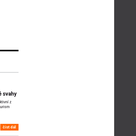
é svahy
tivní z
ourism
číst dál