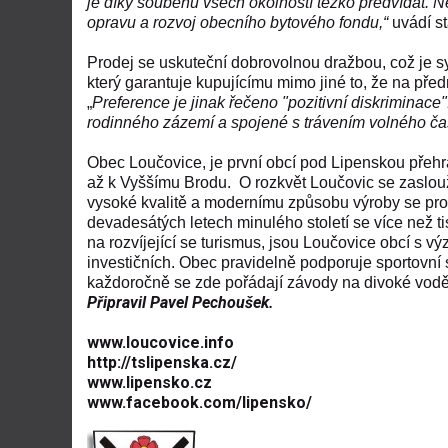
je díky souběhu všech okolností těžko předvídat. N
opravu a rozvoj obecního bytového fondu,“
uvádí s
Prodej se uskuteční dobrovolnou dražbou, což je 
který garantuje kupujícímu mimo jiné to, že na př
„
Preference je jinak řečeno "pozitivní diskriminac
rodinného zázemí a spojené s trávením volného čas
Obec Loučovice, je první obcí pod Lipenskou přeh
až k Vyššímu Brodu. O rozkvět Loučovic se zaslouž
vysoké kvalitě a modernímu způsobu výroby se pro
devadesátých letech minulého století se více než 
na rozvíjející se turismus, jsou Loučovice obcí s v
investičních. Obec pravidelně podporuje sportovní s
každoročně se zde pořádají závody na divoké vod
Připravil Pavel Pechoušek.
www.loucovice.info
http://tslipenska.cz/
www.lipensko.cz
www.facebook.com/lipensko/