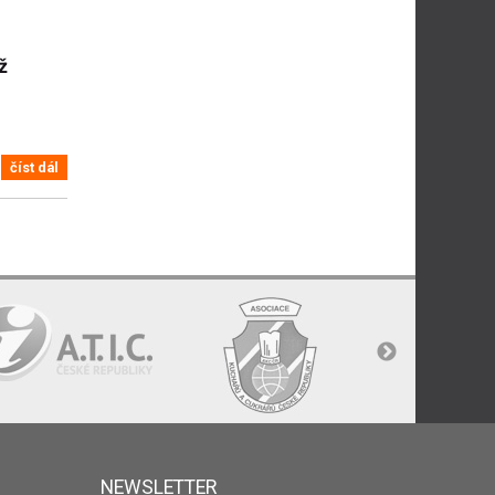
ž
číst dál
NEWSLETTER