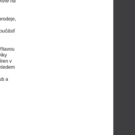
ritně na
prodeje,
oučástí
Vltavou
Díky
íren v
ohledem
ub a