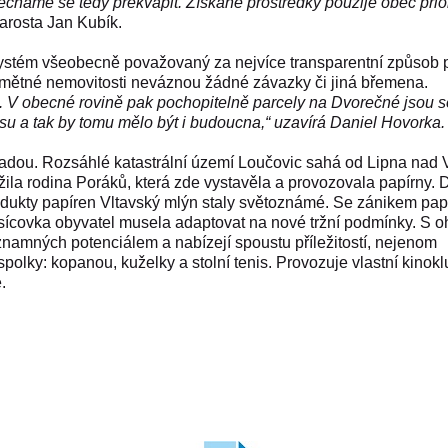
echáme se tedy překvapit. Získané prostředky použije obec prio
tarosta Jan Kubík.
systém všeobecně považovaný za nejvíce transparentní způsob 
edmětné nemovitosti neváznou žádné závazky či jiná břemena.
e". V obecné rovině pak pochopitelně parcely na Dvorečné jsou s
u a tak by tomu mělo být i budoucna,“ uzavírá Daniel Hovorka.
radou. Rozsáhlé katastrální území Loučovic sahá od Lipna nad 
ila rodina Poráků, která zde vystavěla a provozovala papírny. 
dukty papíren Vltavský mlýn staly světoznámé. Se zánikem pap
tisícovka obyvatel musela adaptovat na nové tržní podmínky. S 
ýznamných potenciálem a nabízejí spoustu příležitostí, nejenom
polky: kopanou, kuželky a stolní tenis. Provozuje vlastní kinokl
ě.