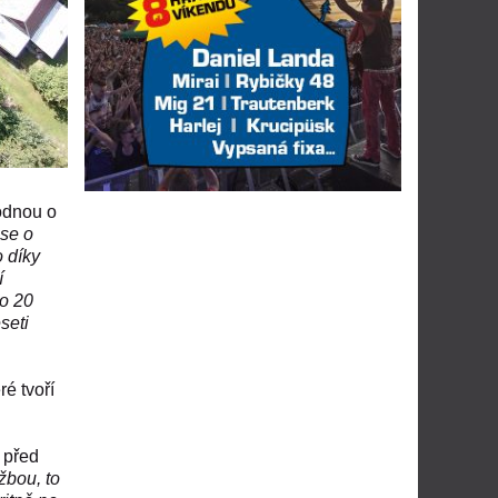
odnou o
se o
o díky
í
do 20
seti
ré tvoří
 před
žbou, to