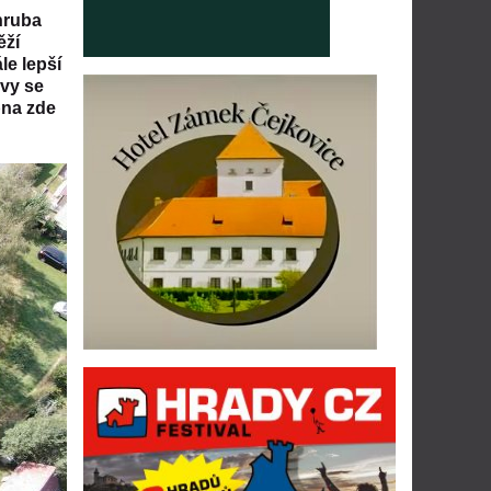
hruba
ěží
le lepší
avy se
pna zde