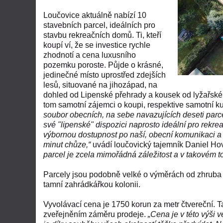
Loučovice aktuálně nabízí 10
stavebních parcel, ideálních pro
stavbu rekreačních domů. Ti, kteří
koupí ví, že se investice rychle
zhodnotí a cena luxusního
pozemku poroste. Půjde o krásné,
jedinečné místo uprostřed zdejších
lesů, situované na jihozápad, na
dohled od Lipenské přehrady a kousek od lyžařskéh
tom samotní zájemci o koupi, respektive samotní ku
soubor obecních, na sebe navazujících deseti parce
své "lipenské" dispozici naprosto ideální pro rekrea
výbornou dostupnost po naší, obecní komunikaci a 
minut chůze,“
uvádí loučovický tajemník Daniel Ho
parcel je zcela mimořádná záležitost a v takovém 
Parcely jsou podobně velké o výměrách od zhruba
tamní zahrádkářkou kolonii.
Vyvolávací cena je 1750 korun za metr čtvereční. 
zveřejněním záměru prodeje.
„Cena je v této výši 