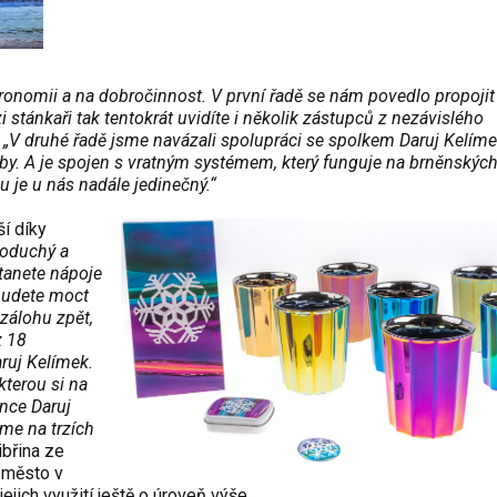
tronomii a na dobročinnost. V první řadě se nám povedlo propojit
 stánkaři tak tentokrát uvidíte i několik zástupců z nezávislého
.
„V druhé řadě jsme navázali spolupráci se spolkem Daruj Kelíme
oby. A je spojen s vratným systémem, který funguje na brněnskýc
 je u nás nadále jedinečný.“
í díky
noduchý a
stanete nápoje
budete moct
 zálohu zpět,
z 18
ruj Kelímek.
kterou si na
ánce Daruj
eme na trzích
ibřina ze
í město v
jich využití ještě o úroveň výše.