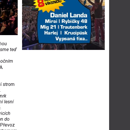
ohou
 jsme teď
ánočním
á,
í strom
.
mrk
í lesní
.
icích
en do
 Převoz