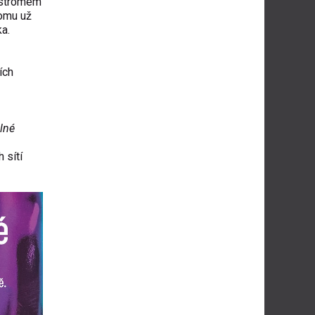
d stromem
tomu už
a.
ích
lné
 sítí