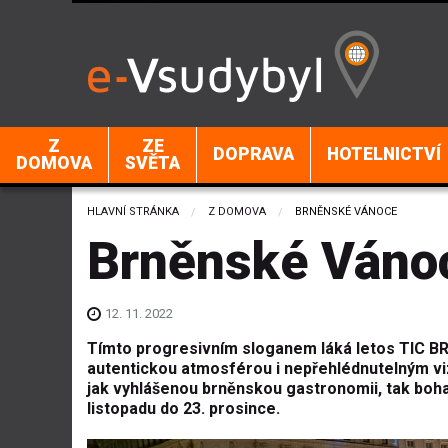
Z
ZE
DOPRAVA
HOTELNICTVÍ
DOMOVA
SVĚTA
HLAVNÍ STRÁNKA
Z DOMOVA
CURRENT:
BRNĚNSKÉ VÁNOCE
Brněnské Váno
12. 11. 2022
Tímto progresivním sloganem láká letos TIC BR
autentickou atmosférou i nepřehlédnutelným vizu
jak vyhlášenou brněnskou gastronomii, tak boha
listopadu do 23. prosince.