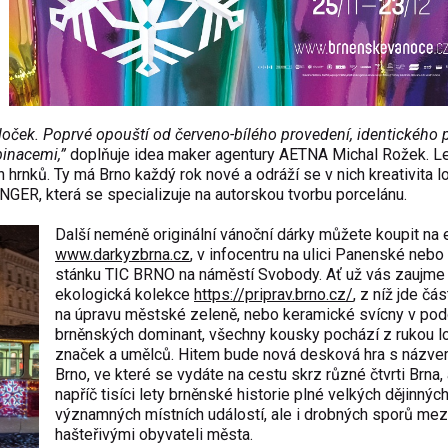
loček. Poprvé opouští od červeno-bílého provedení, identického 
binacemi,”
doplňuje idea maker agentury AETNA Michal Rožek. Le
hrnků. Ty má Brno každý rok nové a odráží se v nich kreativita l
INGER, která se specializuje na autorskou tvorbu porcelánu.
Další neméně originální vánoční dárky můžete koupit na
www.darkyzbrna.cz
, v infocentru na ulici Panenské nebo
stánku TIC BRNO na náměstí Svobody. Ať už vás zaujme
ekologická kolekce
https://priprav.brno.cz/
, z níž jde čás
na úpravu městské zeleně, nebo keramické svícny v po
brněnských dominant, všechny kousky pochází z rukou l
značek a umělců. Hitem bude nová desková hra s názve
Brno, ve které se vydáte na cestu skrz různé čtvrti Brna, 
napříč tisíci lety brněnské historie plné velkých dějinných
významných místních událostí, ale i drobných sporů mez
hašteřivými obyvateli města.