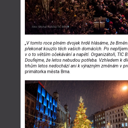
„V tomto roce plném dvojek hrdě hlásáme, že Brněn
překonat kouzlo těch vašich domácích. Po nepříjemn
v o to větším očekávání a napětí. Organizátoři, TIC BR
Doufejme, že letos nebudou potřeba. Vzhledem k d
trhům letos nedochází ani k výrazným změnám v pr
primátorka města Brna.