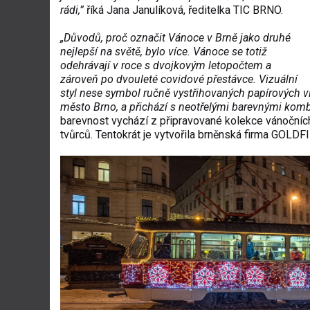
rádi,”
říká Jana Janulíková, ředitelka TIC BRNO.
„Důvodů, proč označit Vánoce v Brně jako druhé
nejlepší na světě, bylo více. Vánoce se totiž
odehrávají v roce s dvojkovým letopočtem a
zároveň po dvouleté covidové přestávce. Vizuální
styl nese symbol ručně vystřihovaných papírových v
město Brno, a přichází s neotřelými barevnými kom
barevnost vychází z připravované kolekce vánočních 
tvůrců. Tentokrát je vytvořila brněnská firma GOLDF