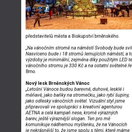
představitelů města a Biskupství brněnského.
„Na vánočním stromě na náměstí Svobody bude svítit
Nasvíceno bude i 18 stromů lemujících náměstí, a to
výzdoby je minimální, zejména díky použitým LED te
vánočního stromu je 330 Kč a na ostatní světelné ře
Brno.
Nový lesk Brněnských Vánoc
„Letošní Vánoce budou barevné, duhové, lesklé i
měňavé, jako baňky na stromečku, jako rybí šupiny,
jako odlesky vánočních světel. Vizuální styl jsme
připravovali ve spolupráci s kreativní agenturou
AETNA a celá kampaň nese, kromě výrazných
barev, ještě výraznější slogan. Ten pro mě
komunikuje nádhernou myšlenku, že na Vánocích
je nekrásnější to, že jsme spolu s těmi, které máme