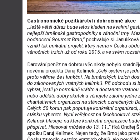
Gastronomické požitkářství i dobročinné akce
„Ještě větší důraz bude letos kladen na kvalitní gas
nejlepší brněnské gastropodniky a vánoční trhy. Mezi
hodnocení Gourmet Brno,”
pochvaluje si Janulíková
vznikl tak unikátní projekt, který nemá v Česku obd
vánočních trzích už od roku 2015, a ve svém rozsahu
Darování peněz na dobrou věc nikdy nebylo snadnějš
novému projektu Daruj Kelímek.
„Celý systém je jed
proto věříme, že i funkční. Na brněnských trzích do
do zálohovaných vratných kelímků. Při odchodu si 
vybrat, jestli je normálně vrátíte a dostanete vratnou
nebo uděláte dobrý skutek a věnujete zálohu jedné 
charitativních organizací na stáncích označených Da
Celých 50 korun pak poputuje konkrétní organizaci, 
stánku vyberete. Nyní veřejnost na facebookové str
Kelímek hlasuje, na které konkrétní organizace bud
přispívat. Hlasovat můžete do 13. 11.,“
říká Ondřej Š
spolku Daruj Kelímek. Nejen tedy, že Brno jako prvn
Česku zavedlo systém vratných obalů, ale povýšilo je