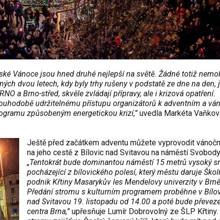
ské Vánoce jsou hned druhé nejlepší na světě. Žádné totiž nem
ých dvou letech, kdy byly trhy rušeny v podstatě ze dne na den,
NO a Brno-střed, skvěle zvládají přípravy, ale i krizová opatření.
louhodobě udržitelnému přístupu organizátorů k adventním a v
ogramu způsobeným energetickou krizí,”
uvedla Markéta Vaňkov
Ještě před začátkem adventu můžete vyprovodit vánočn
na jeho cestě z Bílovic nad Svitavou na náměstí Svobody
„Tentokrát bude dominantou náměstí 15 metrů vysoký s
pocházející z bílovického polesí, který městu daruje Školn
podnik Křtiny Masarykův les Mendelovy univerzity v Brně
Předání stromu s kulturním programem proběhne v Bílov
nad Svitavou 19. listopadu od 14.00 a poté bude převez
centra Brna,”
upřesňuje Lumír Dobrovolný ze ŠLP Křtiny.