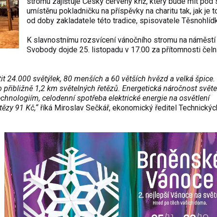
stromu zajišťuje Český červený kříž, který bude mít po
umístěnu pokladničku na příspěvky na charitu tak, jak je 
od doby zakladatele této tradice, spisovatele Těsnohlídk
K slavnostnímu rozsvícení vánočního stromu na náměstí
Svobody dojde 25. listopadu v 17.00 za přítomnosti čeln
 24.000 světýlek, 80 menších a 60 větších hvězd a velká špice.
 přibližně 1,2 km světelných řetězů. Energetická náročnost světe
chnologiím, celodenní spotřeba elektrické energie na osvětlení
tězy 91 Kč,“
říká Miroslav Sečkář, ekonomický ředitel Technických