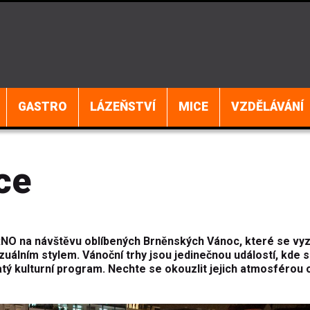
GASTRO
LÁZEŇSTVÍ
MICE
VZDĚLÁVÁNÍ
ce
NO na návštěvu oblíbených Brněnských Vánoc, které se vyz
álním stylem. Vánoční trhy jsou jedinečnou událostí, kde si
tý kulturní program. Nechte se okouzlit jejich atmosférou 