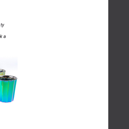
 ty
k a
h