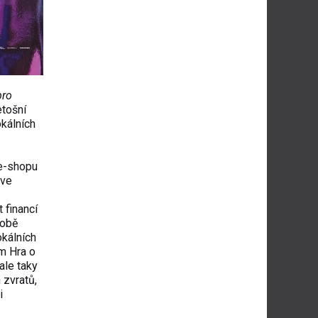
pro
tošní
okálních
 e-shopu
 ve
t financí
době
okálních
m Hra o
ale taky
 zvratů,
i