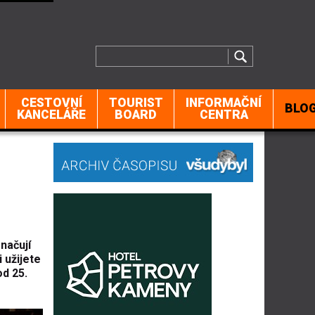
CESTOVNÍ
TOURIST
INFORMAČNÍ
BLO
KANCELÁŘE
BOARD
CENTRA
načují
 užijete
od 25.