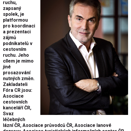
ruchu,
zapsaný
spolek, je
platformou
pro koordinaci
a prezentaci
zájmů
podnikatelů v
cestovním
ruchu. Jeho
cílem je mimo
jiné
prosazování
nutných změn.
Zakladateli
Fóra CR jsou:
Asociace
cestovních
kanceláří ČR,
Svaz
léčebných
lázní ČR, Asociace průvodců ČR, Asociace lanové