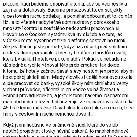
pracuje. Rádi budeme přispívat k tomu, aby se věci řešily a
zejména dotahovaly. Budeme prosazovat to, co subjekty
v cestovním ruchu potřebují, a pomáhat odbourávat to, co nás
tíží, a to včetně nadbytečné administrativy, obrovského
množství kontrol a zoufalého nedostatku pracovních sil.
Hovoří se o Českém systému kvality služeb a o tom, jak
v Česku roste výkonnost tržní platformy cestovního ruchu.
Ale jak dlouho ještě poroste, když náš obor trpí absolutním
nedostatkem personálu, který by hostům a turistům uvařil,
který by uklidil hotelové pokoje atd.? Pokud se nebudeme
důsledně a rychle věnovat této problematice, tak dojde
k tomu, že hotely začnou dávat slevy hostům jen proto, aby si
host pokoj uklidil sám. Mladý člověk si udělá hotelovou školu
a jde pracovat do banky, vysoké školy nám chrlí absolventy
v oboru průvodce, přičemž je průvodce volná živnost a
Prahou provádí kdekdo, a ještě k tomu načerno. Nadnárodní
maloobchodní řetězec Lidl inzeruje, že manažerovi skladu dá
45 tisíc korun měsíčně. Dávat skladníkům takovou mzdu, to si
firmy v cestovním ruchu nemohou dovolit…
Když jsem nedávno ve sněmovně viděl, která do voleb
nestíhá projednat stovky návrhů zákonů, to mnohahodinové