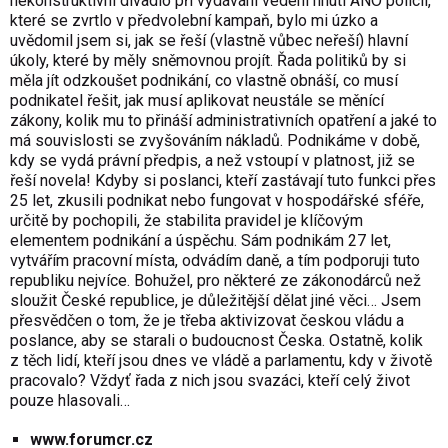
nekonstruktivní divadlo při vydávání vedení hnutí ANO policii,
které se zvrtlo v předvolební kampaň, bylo mi úzko a
uvědomil jsem si, jak se řeší (vlastně vůbec neřeší) hlavní
úkoly, které by měly sněmovnou projít. Řada politiků by si
měla jít odzkoušet podnikání, co vlastně obnáší, co musí
podnikatel řešit, jak musí aplikovat neustále se měnící
zákony, kolik mu to přináší administrativních opatření a jaké to
má souvislosti se zvyšováním nákladů. Podnikáme v době,
kdy se vydá právní předpis, a než vstoupí v platnost, již se
řeší novela! Kdyby si poslanci, kteří zastávají tuto funkci přes
25 let, zkusili podnikat nebo fungovat v hospodářské sféře,
určitě by pochopili, že stabilita pravidel je klíčovým
elementem podnikání a úspěchu. Sám podnikám 27 let,
vytvářím pracovní místa, odvádím daně, a tím podporuji tuto
republiku nejvíce. Bohužel, pro některé ze zákonodárců než
sloužit České republice, je důležitější dělat jiné věci… Jsem
přesvědčen o tom, že je třeba aktivizovat českou vládu a
poslance, aby se starali o budoucnost Česka. Ostatně, kolik
z těch lidí, kteří jsou dnes ve vládě a parlamentu, kdy v životě
pracovalo? Vždyť řada z nich jsou svazáci, kteří celý život
pouze hlasovali…
www.forumcr.cz