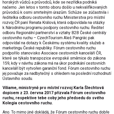
horských vůdců a průvodců, kde se nezřídka podniká
načerno. Jen letos v tomto oboru došlo u nekvalifikovaných
průvodců k osmi smrtelným úrazům. Schůze se zúčastnila i
ředitelka odboru cestovního ruchu Ministerstva pro místní
rozvoj ČR paní Renata Králová, která odpovídala na otázky
k Národnímu programu podpory cestovního ruchu. Ředitel
odboru Regionální partnerství a vztahy B2B České centrály
cestovního ruchu – CzechTourism Aleš Pangrác pak
odpovídal na dotazy k Českému systému kvality služeb a
marketingu České republiky. Fórum cestovního ruchu
podpořilo stanovisko Asociace cestovních kanceláří ČR,
které se týkalo transpozice evropské směrnice do zákona
159, kdy v návrhu zákona má na úkor podnikání cestovních
kanceláří být vytvořen garanční fond. Fórum cestovního ruchu
jej považuje za nadbytečný s ohledem na poslední rozhodnutí
Ústavního soudu.
Viliame, ministryně pro místní rozvoj Karla Šlechtová
dopisem z 23. června 2017 přizvala Fórum cestovního
ruchu, respektive tebe coby jeho předsedu do svého
Kolegia cestovního ruchu.
Ano. To mimo jiné dokládá, že Fórum cestovního ruchu dobře