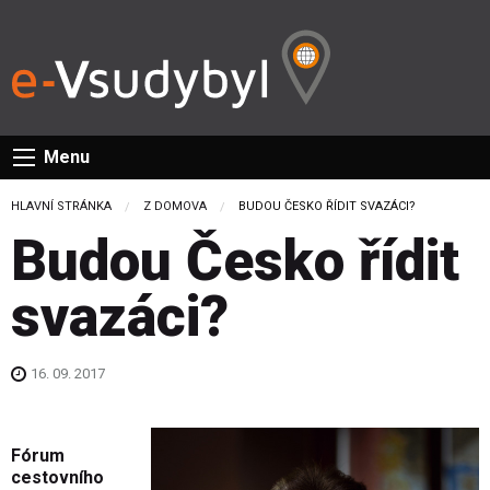
Menu
HLAVNÍ STRÁNKA
Z DOMOVA
CURRENT:
BUDOU ČESKO ŘÍDIT SVAZÁCI?
Budou Česko řídit
svazáci?
16. 09. 2017
Fórum
cestovního