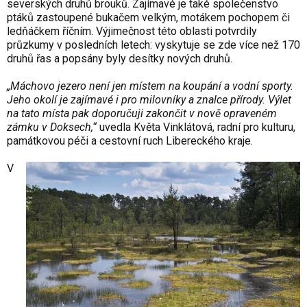
severských druhů brouků. Zajímavé je také společenstvo
ptáků zastoupené bukačem velkým, motákem pochopem či
ledňáčkem říčním. Výjimečnost této oblasti potvrdily
průzkumy v posledních letech: vyskytuje se zde více než 170
druhů řas a popsány byly desítky nových druhů.
„Máchovo jezero není jen místem na koupání a vodní sporty.
Jeho okolí je zajímavé i pro milovníky a znalce přírody. Výlet
na tato místa pak doporučuji zakončit v nově opraveném
zámku v Doksech,“
uvedla Květa Vinklátová, radní pro kulturu,
památkovou péči a cestovní ruch Libereckého kraje.
V