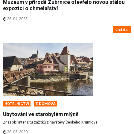
Muzeum v přírodě Zubrnice otevřelo novou stálou
expozici o chmelařství
28. 04. 2023
číst dál
HOTELNICTVÍ
Z DOMOVA
Ubytování ve starobylém mlýně
Znásobí intenzitu zážitků z návštěvy Českého Krumlova.
28. 05. 2020