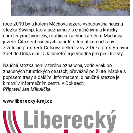
roce 2010 byla kolem Máchova jezera vybudována
naučná
stezka Swamp
, která sez
namuje s chráněnými a kriticky
ohroženými živočichy, rostlinami a rybníkářstvím Máchova
jezera. Čítá šest naučných panelů s tématikou ochrany
životního prostředí. Celková délka trasy z Doks přes Břehyni
zpět do Doks činí 15 kilometrů a je vhodná pro pěší turisty.
Naučná stezka není v terénu označena, vede však po
značených turistických cestách; převážně po žluté. Mapka s
popisem trasy a dalšími informacemi o naučné stezce je
k mání v informačním centru v Doksech.
Připravil Jan Mikulička.
www.liberecky-kraj.cz