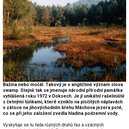
Bažina nebo močál. Takový je v angličtině význam slova
swamp. Stejně tak se jmenuje národní přírodní památka
vyhlášená roku 1972 v Doksech. Je jí unikátní rašeliniště
s četnými tůňkami, které vzniklo na písčitých náplavách
v zátoce na jihovýchodním břehu Máchova jezera poté,
co se při jeho založení zvedla hladina podzemní vody.
Vyskytuje se tu řada různých druhů řas a vzácných