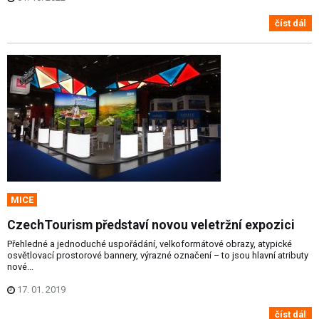
číst dál
MICE
CzechTourism představí novou veletržní expozici
Přehledné a jednoduché uspořádání, velkoformátové obrazy, atypické
osvětlovací prostorové bannery, výrazné označení – to jsou hlavní atributy
nové...
17. 01. 2019
číst dál