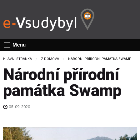
Menu
HLAVNÍ STRÁNKA
Z DOMOVA
CURRENT:
NÁRODNÍ PŘÍRODNÍ PAMÁTKA SWAMP
Národní přírodní
památka Swamp
05. 09. 2020