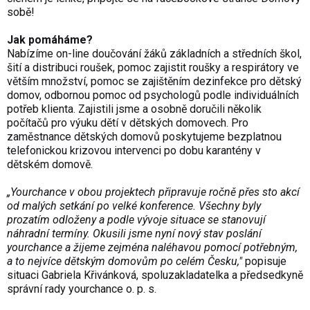
sobě!
Jak pomáháme?
Nabízíme on-line doučování žáků základních a středních škol,
šití a distribuci roušek, pomoc zajistit roušky a respirátory ve
větším množství, pomoc se zajištěním dezinfekce pro dětský
domov, odbornou pomoc od psychologů podle individuálních
potřeb klienta. Zajistili jsme a osobně doručili několik
počítačů pro výuku dětí v dětských domovech. Pro
zaměstnance dětských domovů poskytujeme bezplatnou
telefonickou krizovou intervenci po dobu karantény v
dětském domově.
„Yourchance v obou projektech připravuje ročně přes sto akcí
od malých setkání po velké konference. Všechny byly
prozatím odloženy a podle vývoje situace se stanovují
náhradní termíny. Okusili jsme nyní nový stav poslání
yourchance a žijeme zejména naléhavou pomocí potřebným,
a to nejvíce dětským domovům po celém Česku,"
popisuje
situaci Gabriela Křivánková, spoluzakladatelka a předsedkyně
správní rady yourchance o. p. s.