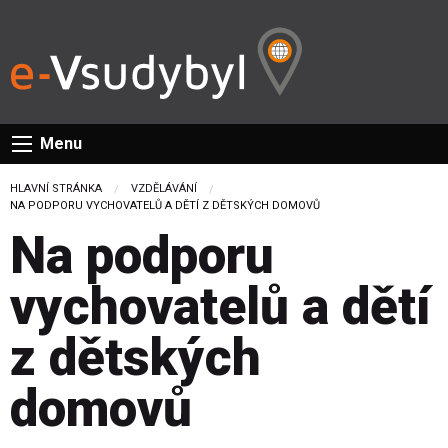
Menu
HLAVNÍ STRÁNKA
VZDĚLÁVÁNÍ
CURRENT:
NA PODPORU VYCHOVATELŮ A DĚTÍ Z DĚTSKÝCH DOMOVŮ
Na podporu
vychovatelů a dětí
z dětských
domovů