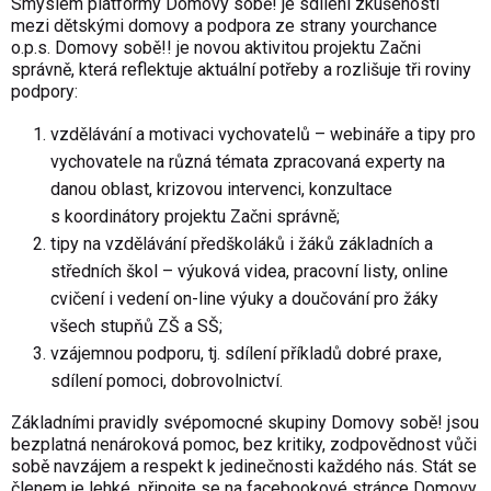
Smyslem platformy
Domovy sobě
! je sdílení zkušeností
mezi dětskými domovy a podpora ze strany yourchance
o.p.s.
Domovy sobě
!! je novou aktivitou projektu
Začni
správně
, která reflektuje aktuální potřeby a rozlišuje tři roviny
podpory:
vzdělávání a motivaci vychovatelů – webináře a tipy pro
vychovatele na různá témata zpracovaná experty na
danou oblast, krizovou intervenci, konzultace
s koordinátory projektu Začni správně;
tipy na vzdělávání předškoláků i žáků základních a
středních škol – výuková videa, pracovní listy, online
cvičení i vedení on-line výuky a doučování pro žáky
všech stupňů ZŠ a SŠ;
vzájemnou podporu, tj. sdílení příkladů dobré praxe,
sdílení pomoci, dobrovolnictví.
Základními pravidly svépomocné skupiny Domovy sobě! jsou
bezplatná nenároková pomoc, bez kritiky, zodpovědnost vůči
sobě navzájem a respekt k jedinečnosti každého nás. Stát se
členem je lehké, připojte se na
facebookové stránce Domovy