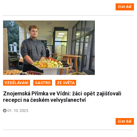
číst dál
VZDĚLÁVÁNÍ
GASTRO
ZE SVĚTA
Znojemská Přímka ve Vídni: žáci opět zajišťovali
recepci na českém velvyslanectví
01. 10. 2025
číst dál