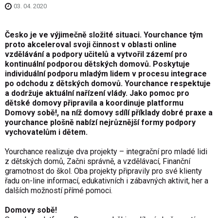
03. 04. 2020
Česko je ve výjimečně složité situaci.
Yourchance
tým
proto akceleroval svoji činnost v oblasti online
vzdělávání a podpory učitelů a vytvořil zázemí pro
kontinuální podporou dětských domovů. Poskytuje
individuální podporu mladým lidem v procesu integrace
po odchodu z dětských domovů.
Yourchance
respektuje
a dodržuje aktuální nařízení vlády. Jako pomoc pro
dětské domovy připravila a koordinuje platformu
Domovy sobě
!, na níž domovy sdílí příklady dobré praxe a
yourchance plošně nabízí nejrůznější formy podpory
vychovatelům i dětem.
Yourchance
realizuje dva projekty – integrační pro mladé lidi
z dětských domů, Začni správně, a vzdělávací, Finanční
gramotnost do škol. Oba projekty připravily pro své klienty
řadu on-line informací, edukativních i zábavných aktivit, her a
dalších možností přímé pomoci.
Domovy sobě
!