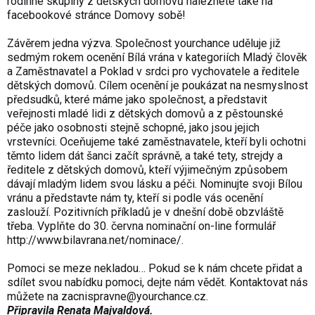
rodinné skupiny z dětských domovů naleznete také na
facebookové stránce Domovy sobě!
Závěrem jedna výzva. Společnost yourchance uděluje již
sedmým rokem
ocenění Bílá vrána
v kategoriích Mladý člověk
a Zaměstnavatel a Poklad v srdci pro vychovatele a ředitele
dětských domovů. Cílem ocenění je poukázat na nesmyslnost
předsudků, které máme jako společnost, a představit
veřejnosti mladé lidi z dětských domovů a z pěstounské
péče jako osobnosti stejně schopné, jako jsou jejich
vrstevníci. Oceňujeme také zaměstnavatele, kteří byli ochotni
těmto lidem dát šanci začít správně, a také tety, strejdy a
ředitele z dětských domovů, kteří výjimečným způsobem
dávají mladým lidem svou lásku a péči. Nominujte svoji Bílou
vránu a představte nám ty, kteří si podle vás ocenění
zaslouží. Pozitivních příkladů je v dnešní době obzvláště
třeba. Vyplňte do 30. června nominační on-line formulář
http://www.bilavrana.net/nominace/
.
Pomoci se meze nekladou… Pokud se k nám chcete přidat a
sdílet svou nabídku pomoci, dejte nám vědět. Kontaktovat nás
můžete na
zacnispravne@yourchance.cz
.
Připravila Renata Majvaldová.