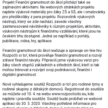
Projekt
Finanční gramotnost do škol
přichází také se
zajímavými aktivitami. Na webových stránkách projektu
najdete
výukové materiály
pro žáky ZŠ a SŠ, ale i omalovánky
pro předškoláky z pera projektu.
Rozcestník výukových
nástrojů
, který se zde nachází, zavede všechny
zainteresované návštěvníky k různým projektům, aktivitám,
výukovým nástrojům k finančnímu vzdělávání, které jsou na
českém trhu dostupné. Jedná se například o portály,
publikace, videa, hry, aplikace.
Finanční gramotnost do škol realizuje a spravuje on-line hru
Rozpočti si to!
, která prověřuje finanční gramotnost a rozvíjí
zdravé finanční návyky. Připravili jsme výukovou verzi pro
žáky všech stupňů základních a středních škol, kteří si tak
mohou trénovat a rozvíjet svoji podnikavost, finanční i
digitální gramotnost.
Nově vyhlašujeme soutěž Rozpočti si to! pro rodinné týmy a
rodinné skupiny z dětských domovů. Registrovat do soutěže
se můžete od 10. 4. na webu
www.rozpoctisito.eu
, kde
najdete i pravidla soutěže. Soutěž bude probíhat ve webové
aplikaci do 30. 5. 2020. Všechny potřebné informace pro