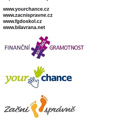
www.yourchance.cz
www.zacnispravne.cz
www.fgdoskol.cz
www.bilavrana.net