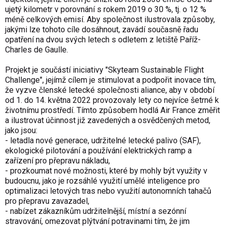
ujetý kilometr v porovnání s rokem 2019 o 30 %, tj. o 12 %
méně celkových emisí. Aby společnost ilustrovala způsoby,
jakými lze tohoto cíle dosáhnout, zavádí současně řadu
opatření na dvou svých letech s odletem z letiště Paříž-
Charles de Gaulle.
Projekt je součástí iniciativy "Skyteam Sustainable Flight
Challenge", jejímž cílem je stimulovat a podpořit inovace tím,
že vyzve členské letecké společnosti aliance, aby v období
od 1. do 14. května 2022 provozovaly lety co nejvíce šetrné k
životnímu prostředí. Tímto způsobem hodlá Air France změřit
a ilustrovat účinnost již zavedených a osvědčených metod,
jako jsou:
- letadla nové generace, udržitelné letecké palivo (SAF),
ekologické pilotování a používání elektrických ramp a
zařízení pro přepravu nákladu,
- prozkoumat nové možnosti, které by mohly být využity v
budoucnu, jako je rozsáhlé využití umělé inteligence pro
optimalizaci letových tras nebo využití autonomních tahačů
pro přepravu zavazadel,
- nabízet zákazníkům udržitelnější, místní a sezónní
stravování, omezovat plýtvání potravinami tím, že jim