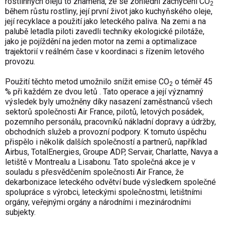
rostlinných olejů to znamená, že se zohlední zachycení CO
2
během růstu rostliny, její první život jako kuchyňského oleje,
její recyklace a použití jako leteckého paliva. Na zemi a na
palubě letadla piloti zavedli techniky ekologické pilotáže,
jako je pojíždění na jeden motor na zemi a optimalizace
trajektorií v reálném čase v koordinaci s řízením letového
provozu.
Použití těchto metod umožnilo snížit emise CO
o téměř 45
2
% při každém ze dvou letů . Tato operace a její významný
výsledek byly umožněny díky nasazení zaměstnanců všech
sektorů společnosti Air France, pilotů, letových posádek,
pozemního personálu, pracovníků nákladní dopravy a údržby,
obchodních služeb a provozní podpory. K tomuto úspěchu
přispělo i několik dalších společností a partnerů, například
Airbus, TotalEnergies, Groupe ADP, Servair, Charlatte, Navya a
letiště v Montrealu a Lisabonu. Tato společná akce je v
souladu s přesvědčením společnosti Air France, že
dekarbonizace leteckého odvětví bude výsledkem společné
spolupráce s výrobci, leteckými společnostmi, letištními
orgány, veřejnými orgány a národními i mezinárodními
subjekty.