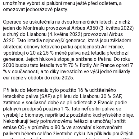
umožníme vybrat si palubní menu ještě před odletem, a
omezovat jednorázové plasty.
Operace se uskutečnila na dvou komerčních letech, z nichž
jeden do Montrealu provozoval Airbus A350 (3. května 2022)
a druhý do Lisabonu (4. května 2022) provozoval Airbus
A220. Tato letadla nejnovější generace, která jsou základem
strategie obnovy letového parku společnosti Air France,
spotřebují o 20 až 25 % méně paliva než letadla předchozí
generace. Jejich hluková stopa je snížena o třetinu. Do roku
2030 budou tato letadla tvořit 70 % flotily Air France oproti 7
% v současnosti, a to díky investicím ve výši jedné miliardy
eur ročně v období do roku 2025.
Při letu do Montrealu bylo použito 16 % udržitelného
leteckého paliva (SAF) a při letu do Lisabonu 30 % SAF,
zatímco v současné době se při odletech z Francie podle
platných předpisů používá 1 %. Tato nefosilní paliva se
vyrábějí z biomasy, například z použitého kuchyňského oleje.
Nekonkurují tedy potravinovému řetězci a umožňují snížit
emise CO
v průměru o 80 % ve srovnání s konvenčním
2
palivem během celého životního cyklu. Na příkladu použitých