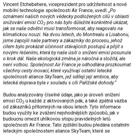
Vincent Etchebehere, viceprezident pro udržitelnost a nové
mobilní technologie společnosti Air France, uvedl:
„Po
oznámení našich nových vědecky podložených cílů v oblasti
snižování emisí CO
pro nás bylo důležité konkrétně ukázat,
2
jak se naše odvětví musí transformovat, aby reagovalo na
klimatickou nouzi. Na dvou letech, do Montrealu a Lisabonu,
jsme zapojili naše partnery a zákazníky do procesu, jehož
cílem bylo prokázat účinnost stávajících postupů a přijít s
novými řešeními, která by naše úsilí o snížení emisí posunula
o krok dál. Naše ekologická změna je náročná a složitá, ale
není volbou. Společnost Air France je odhodlána prozkoumat
všechny cesty inovací, které využívají ostatní letecké
společnosti aliance SkyTeam, jež sdílejí její ambice, aby
letecká doprava byla v souladu s cíli Pařížské dohody.“
Budou analyzovány číselné údaje, jako je úroveň snížení
emisí CO
u každé z aktivovaných pák, a také zpětná vazba
2
od zákazníků přítomných na obou letech. Tyto informace
budou využity ke zvážení nejvhodnějších způsobů, jak v
budoucnu omezit uhlíkovou stopu pravidelných letů
společnosti Air France. Tato zjištění budou předána ostatním
leteckým společnostem aliance SkyTeam, které se