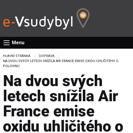
Menu
HLAVNÍ STRÁNKA
DOPRAVA
CURRENT:
NA DVOU SVÝCH LETECH SNÍŽILA AIR FRANCE EMISE OXIDU UHLIČITÉHO O
POLOVINU
Na dvou svých
letech snížila Air
France emise
oxidu uhličitého o