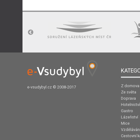
KATEGO
Z domova
e-vsudybyl.cz
© 2008-2017
Ze světa
Doprava
Hotelnictví
Gastro
Lázeňství
Mice
Vzděláván
Cestovní k