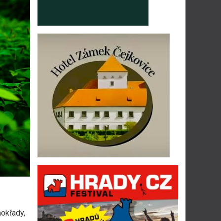
mokřady,