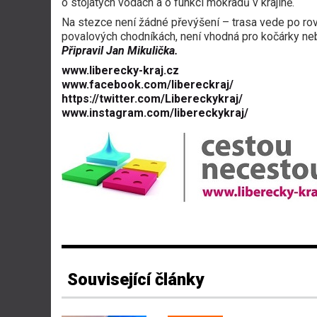
o stojatých vodách a o funkci mokřadů v krajině.
Na stezce není žádné převýšení – trasa vede po ro
povalových chodníkách, není vhodná pro kočárky neb
Připravil Jan Mikulička.
www.liberecky-kraj.cz
www.facebook.com/libereckraj/
https://twitter.com/Libereckykraj/
www.instagram.com/libereckykraj/
Související články