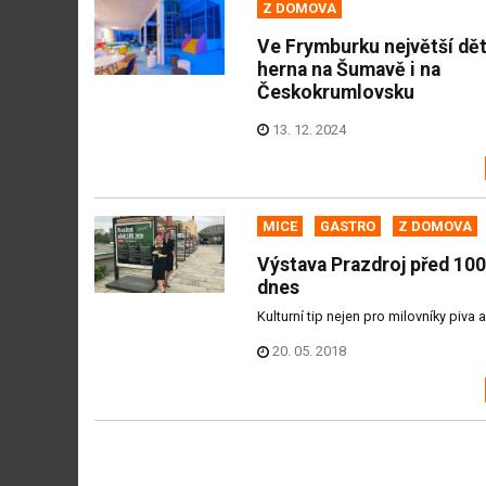
Z DOMOVA
Ve Frymburku největší dě
herna na Šumavě i na
Českokrumlovsku
13. 12. 2024
MICE
GASTRO
Z DOMOVA
Výstava Prazdroj před 100 
dnes
Kulturní tip nejen pro milovníky piva a
20. 05. 2018