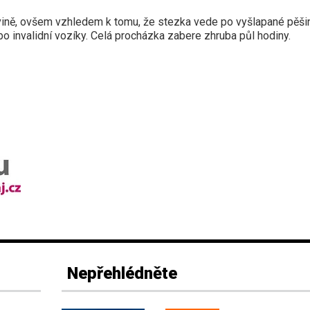
vině, ovšem vzhledem k tomu, že stezka vede po vyšlapané pěši
o invalidní vozíky. Celá procházka zabere zhruba půl hodiny.
Nepřehlédněte