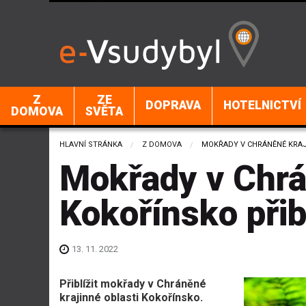
Z
ZE
DOPRAVA
HOTELNICTVÍ
DOMOVA
SVĚTA
HLAVNÍ STRÁNKA
Z DOMOVA
CURRENT:
MOKŘADY V CHRÁNĚNÉ KRAJ
Mokřady v Chrá
Kokořínsko přib
13. 11. 2022
Přiblížit mokřady v Chráněné
krajinné oblasti Kokořínsko.