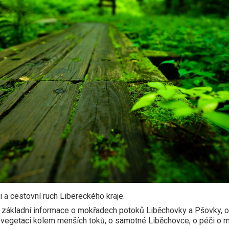
 a cestovní ruch Libereckého kraje.
í základní informace o mokřadech potoků Liběchovky a Pšovky, o
ní vegetaci kolem menších toků, o samotné Liběchovce, o péči o 