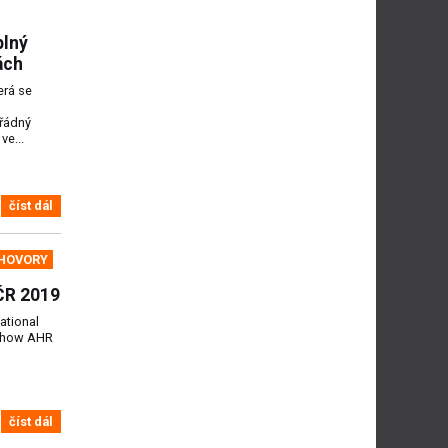
plný
ách
erá se
řádný
ve...
číst dál
HOVORY
ČR 2019
ational
dshow AHR
číst dál