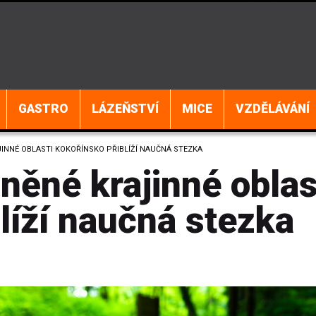
GASTRO
LÁZEŇSTVÍ
MICE
VZDĚLÁVÁNÍ
INNÉ OBLASTI KOKOŘÍNSKO PŘIBLÍŽÍ NAUČNÁ STEZKA
něné krajinné oblas
líží naučná stezka