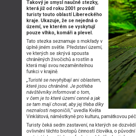
Takový je smysl naučné stezky,
která již od roku 2001 provádí
turisty touto oblastí Libereckého
kraje. Ukazuje, že se nejedná o
území, ve kterém se vyskytují
pouze vlhko, komáři a plevel.
Tato stezka seznamuje s mokřady v
úplně jiném světle. Představí území,
ve kterých se skrývá spousta
chráněných živočichů a rostlin a
která mají svou nezaměnitelnou
funkci v krajině.
„Turisté se nevyhýbají ani oblastem,
které jsou chráněné. Je potřeba
návštěvníky informovat o tom,
v čem je to které území cenné a jak
se tam mají chovat, aby jej třeba díky
neznalosti neponičili,“
uvedla Květa
Vinklátová, náměstkyně pro kulturu, památkovou péči
Turisty čeká sedm zastavení, na kterých se dozvěd
ovlivnění těchto biotopů činností člověka, o původ