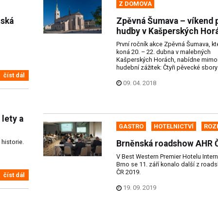
Z DOMOVA
tská
Zpěvná Šumava – víkend 
hudby v Kašperských Hor
První ročník akce Zpěvná Šumava, kt
koná 20. – 22. dubna v malebných
Kašperských Horách, nabídne mimo
hudební zážitek: Čtyři pěvecké sbory 
číst dál
09. 04. 2018
lety a
GASTRO
HOTELNICTVÍ
ROZ
 historie.
Brněnská roadshow AHR 
V Best Western Premier Hotelu Intern
Brno se 11. září konalo další z roa
ČR 2019.
číst dál
19. 09. 2019