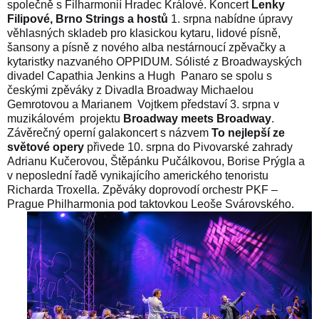
společně s Filharmonií Hradec Králové.
Koncert
Lenky
Filipové, Brno Strings a hostů
1. srpna nabídne úpravy
věhlasných skladeb pro klasickou kytaru, lidové písně,
šansony a písně z nového alba nestárnoucí zpěvačky a
kytaristky nazvaného OPPIDUM. S
ólisté z Broadwayských
divadel Capathia Jenkins a Hugh Panaro se spolu s
českými zpěváky z Divadla Broadway Michaelou
Gemrotovou a Marianem Vojtkem představí 3. srpna v
muzikálovém projektu
Broadway meets Broadway
.
Závěrečný operní galakoncert s názvem
To nejlepší ze
světové opery
přivede 10. srpna do Pivovarské zahrady
Adrianu Kučerovou, Štěpánku Pučálkovou, Borise Prýgla a
v neposlední řadě vynikajícího amerického tenoristu
Richarda Troxella. Zpěváky doprovodí orchestr PKF –
Prague Philharmonia pod taktovkou Leoše Svárovského.