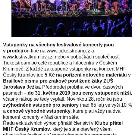
Vstupenky na všechny festivalové koncerty jsou
v prodeji
on-line na
www.ticketstream.cz
a
www.festivalkrumlov.cz
,
nebo v pobočkách společnosti
Ticketstream po celé republice a Infocentru v Českém
Krumlově. Z každé zakoupené vstupenky na koncert MHF
Český Krumlov jde
5 Kč na pořízení notového materiálu v
Braillově písmu pro zrakově postižené žáky ZUŠ
Jaroslava Ježka
.
Předprodej probíhá ve dvou časových
pásmech –
do 31. května 2019 jsou ceny vstupenek nižší
,
včasný nákup se tedy vyplatí. Novinkou 28. ročníku jsou
zvýhodněné vstupné pro seniory
(nad 65 let) ve výši 10 %
a
cenově výhodné vstupenky
, které platí vždy na dva
komorní koncerty v Maškarním sále.
Řadu exkluzivních výhod přináší členství v
Klubu přátel
MHF Český Krumlov
, který je stále otevřený všem