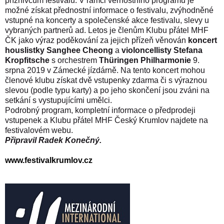
příznivcům festivalu. V rámci věrnostního programu je
možné získat přednostní informace o festivalu, zvýhodněné
vstupné na koncerty a společenské akce festivalu, slevy u
vybraných partnerů ad. Letos je členům Klubu přátel MHF
ČK jako výraz poděkování za jejich přízeň věnován
koncert
houslistky Sanghee Cheong
a
violoncellisty Stefana
Kropfitsche
s orchestrem
Thüringen Philharmonie
9.
srpna 2019 v Zámecké jízdárně. Na tento koncert mohou
členové klubu získat dvě vstupenky zdarma či s výraznou
slevou (podle typu karty) a po jeho skončení jsou zváni na
setkání s vystupujícími umělci.
Podrobný program, kompletní informace o předprodeji
vstupenek a Klubu přátel MHF Český Krumlov najdete na
festivalovém webu.
Připravil Radek Konečný.
www.festivalkrumlov.cz