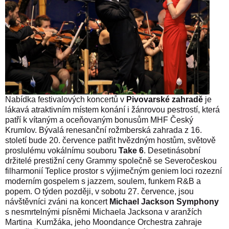
Nabídka festivalových koncertů v
Pivovarské zahradě
je
lákavá atraktivním místem konání i žánrovou pestrostí, která
patří k vítaným a oceňovaným bonusům MHF Český
Krumlov. Bývalá renesanční rožmberská zahrada z 16.
století bude 20. července patřit hvězdným hostům, světově
proslulému vokálnímu souboru
Take 6
. Desetinásobní
držitelé prestižní ceny Grammy společně se Severočeskou
filharmonií Teplice prostor s výjimečným geniem loci rozezní
moderním gospelem s jazzem, soulem, funkem R&B a
popem. O týden později, v sobotu 27. července, jsou
návštěvníci zváni na koncert
Michael Jackson Symphony
s nesmrtelnými písněmi Michaela Jacksona v aranžích
Martina Kumžáka, jeho Moondance Orchestra zahraje