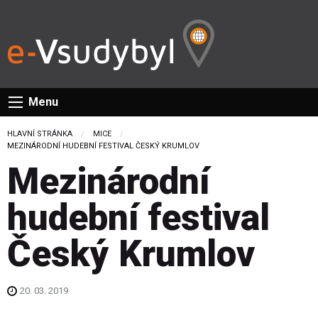
Menu
HLAVNÍ STRÁNKA
MICE
CURRENT:
MEZINÁRODNÍ HUDEBNÍ FESTIVAL ČESKÝ KRUMLOV
Mezinárodní
hudební festival
Český Krumlov
20. 03. 2019