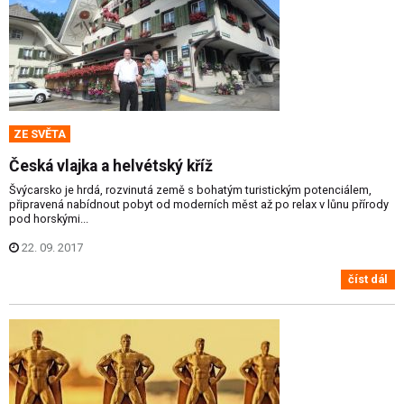
ZE SVĚTA
Česká vlajka a helvétský kříž
Švýcarsko je hrdá, rozvinutá země s bohatým turistickým potenciálem,
připravená nabídnout pobyt od moderních měst až po relax v lůnu přírody
pod horskými...
22. 09. 2017
číst dál