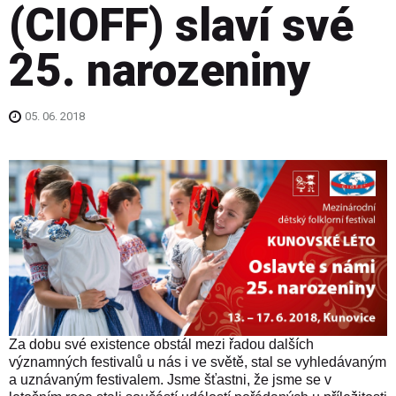
(CIOFF) slaví své
25. narozeniny
05. 06. 2018
Za dobu své existence obstál mezi řadou dalších
významných festivalů u nás i ve světě, stal se vyhledávaným
a uznávaným festivalem.
Jsme šťastni, že jsme se v