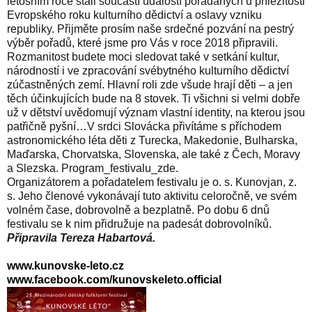
letošním roce stali součástí událostí
pořádaných u příležitosti
Evropského roku kulturního dědictví a oslavy vzniku
republiky.
Přijměte prosím naše srdečné pozvání na pestrý
výběr pořadů, které jsme pro Vás v roce 2018 připravili.
Rozmanitost budete moci sledovat také v setkání kultur,
národností i ve zpracování svébytného kulturního dědictví
zúčastněných zemí. Hlavní roli zde všude hrají děti – a jen
těch účinkujících bude na 8 stovek. Ti všichni si velmi dobře
už v dětství uvědomují význam vlastní identity, na kterou jsou
patřičně pyšní…V srdci Slovácka přivítáme s příchodem
astronomického léta děti z Turecka, Makedonie, Bulharska,
Maďarska, Chorvatska, Slovenska, ale také z Čech, Moravy
a Slezska. P
rogram_festivalu_zde.
Organizátorem a pořadatelem festivalu je o. s. Kunovjan, z.
s. Jeho členové vykonávají tuto aktivitu celoročně, ve svém
volném čase, dobrovolně a bezplatně. Po dobu 6 dnů
festivalu se k nim přidružuje na padesát dobrovolníků.
Připravila Tereza Habartová
.
www.kunovske-leto.cz
www.facebook.com/kunovskeleto.official