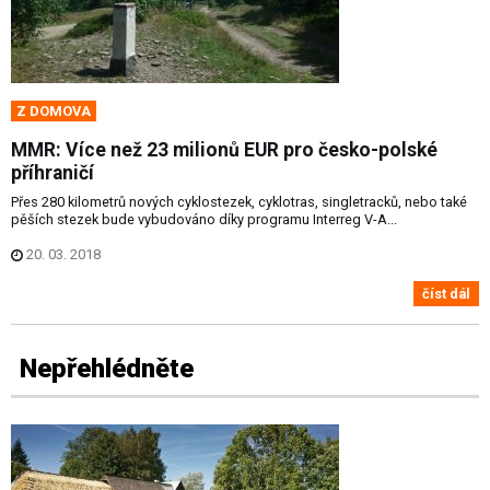
Z DOMOVA
MMR: Více než 23 milionů EUR pro česko-polské
příhraničí
Přes 280 kilometrů nových cyklostezek, cyklotras, singletracků, nebo také
pěších stezek bude vybudováno díky programu Interreg V-A...
20. 03. 2018
číst dál
Nepřehlédněte