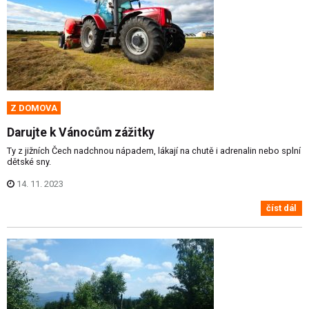
Z DOMOVA
Darujte k Vánocům zážitky
Ty z jižních Čech nadchnou nápadem, lákají na chutě i adrenalin nebo splní
dětské sny.
14. 11. 2023
číst dál