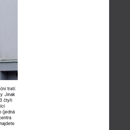
ní tratí.
y. Jinak
 čtyři
ící
o (jedná
centra
 najdete