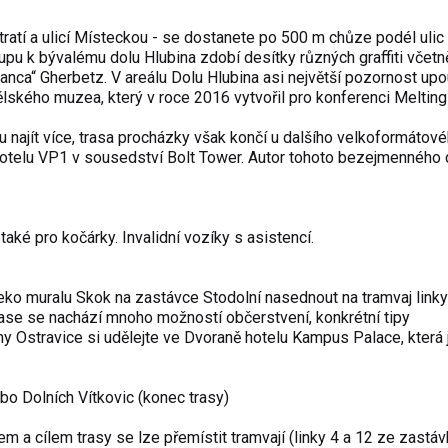
ratí a ulicí Místeckou - se dostanete po 500 m chůze podél ulic
pu k bývalému dolu Hlubina zdobí desítky různých graffiti včetn
sanca“ Gherbetz
. V areálu Dolu Hlubina asi největší pozornost upo
ského muzea, který v roce 2016 vytvořil pro konferenci Melting
u najít více, trasa procházky však končí u dalšího velkoformátové
u hotelu VP1 v sousedství
Bolt Tower
. Autor tohoto bezejmenného d
aké pro kočárky. Invalidní vozíky s asistencí.
eko muralu Skok na zastávce Stodolní nasednout na tramvaj link
trase se nachází mnoho možností občerstvení, konkrétní tipy
 Ostravice si udělejte ve Dvoraně hotelu
Kampus Palace
, která
ebo
Dolních Vítkovic
(konec trasy)
a cílem trasy se lze přemístit tramvají (linky 4 a 12 ze zastáv