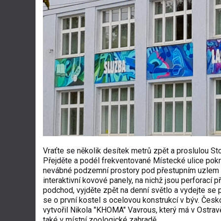
Vraťte se několik desítek metrů zpět a proslulou Sto
Přejděte a podél frekventované Místecké ulice pok
nevábné podzemní prostory pod přestupním uzlem 
interaktivní kovové panely, na nichž jsou perforací
podchod, vyjděte zpět na denní světlo a vydejte se 
se o první kostel s ocelovou konstrukcí v býv. Česk
vytvořil
Nikola "KHOMA" Vavrous
, který má v Ostrav
také v místní zoologické zahradě.