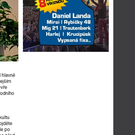
í hlavně
dejším
evře
hodního
kultu
ojděte
de po