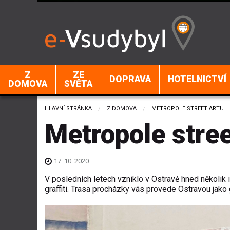
Z
ZE
DOPRAVA
HOTELNICTVÍ
DOMOVA
SVĚTA
HLAVNÍ STRÁNKA
Z DOMOVA
CURRENT:
METROPOLE STREET ARTU
Metropole stre
17. 10. 2020
V posledních letech vzniklo v Ostravě hned několi
graffiti. Trasa procházky vás provede Ostravou jako