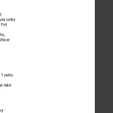
ě
utá velký
 Pot
ho,
íla je
y 1 nebo
 je také
ky