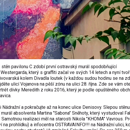
 stěn pavilonu C zdobí první ostravský murál spodobňující
 Westergarda
, který s graffiti začal ve svých 14 letech a nyní tvoř
 Pivovarská kolem Divadla loutek (v každou sudou hodinu se na z
děte ulicí Vojanova na pěší zónu na ulici 28. října. Zde se vám ot
rtrét dívky Meredith z roku 2016, který je podle opuštěného obc
avica.
i Nádražní a pokračujte až na konec ulice Denisovy. Slepou stěnu
í murál absolventa
Martina "Sabona" Sněhoty,
který vystudoval Fa
y. Samotnou realizaci měl na starosti Nikola "KHOMA" Vavrous. Pr
 na prohlídku) a infocentra OSTRAVAINFO!!! na Nádražní ulici, k