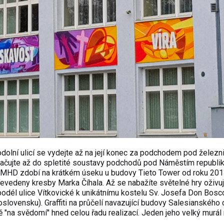
dolní ulicí se vydejte až na její konec za podchodem pod železnič
račujte až do spletité soustavy podchodů pod Náměstím republik
MHD zdobí na krátkém úseku u budovy Tieto Tower od roku 2013
 převedeny kresby
Marka Číhala
. Až se nabažíte světelné hry oživuj
podél ulice Vítkovické k unikátnímu kostelu Sv. Josefa Don Bosc
oslovensku). Graffiti na průčelí navazující budovy Salesianského 
ě "na svědomí" hned celou řadu realizací. Jeden jeho velký murál