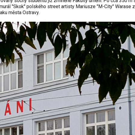
tavovány sochy studentů již zmíněné Fakulty umění. Po cca 350 m 
 murál "Skok" polského street artisty
Mariusze "M-City" Warase
z
naku města Ostravy
.