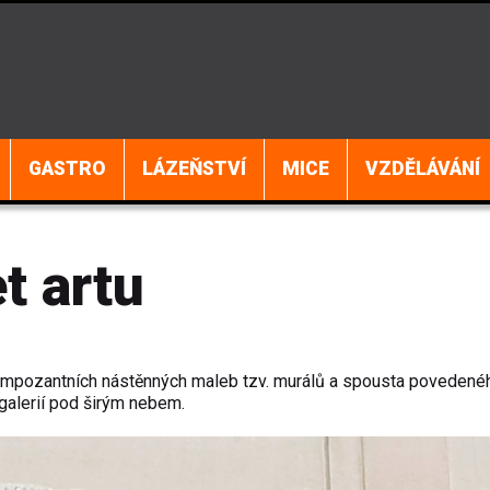
GASTRO
LÁZEŇSTVÍ
MICE
VZDĚLÁVÁNÍ
et artu
k impozantních nástěnných maleb tzv. murálů a spousta povedené
 galerií pod širým nebem.