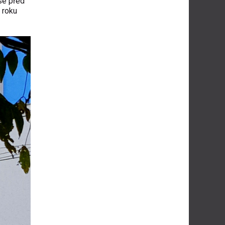
se před
 roku