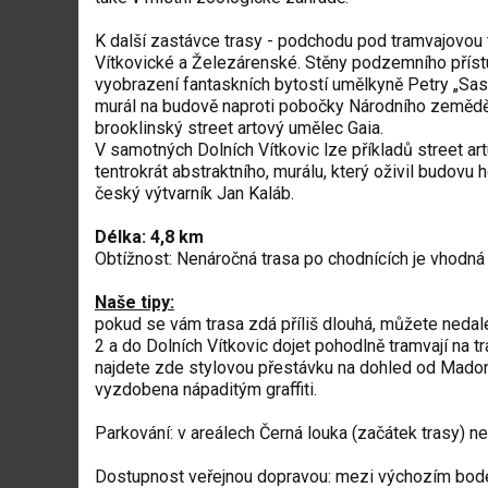
K další zastávce trasy - podchodu pod tramvajovou t
Vítkovické a Železárenské. Stěny podzemního přístu
vyobrazení fantaskních bytostí umělkyně
Petry „Sa
murál na budově naproti pobočky Národního zeměděl
brooklinský street artový umělec
Gaia
.
V samotných Dolních Vítkovic lze příkladů street art
tentrokrát abstraktního, murálu, který oživil budov
český výtvarník
Jan Kaláb
.
Délka: 4,8 km
Obtížnost: Nenáročná trasa po chodnících je vhodná t
Naše tipy:
pokud se vám trasa zdá příliš dlouhá, můžete nedal
2 a do Dolních Vítkovic dojet pohodlně tramvají na 
najdete
zde
stylovou přestávku na dohled od Madony
vyzdobena nápaditým graffiti.
Parkování:
v areálech Černá louka
(začátek trasy) n
Dostupnost veřejnou dopravou: mezi výchozím bodem 