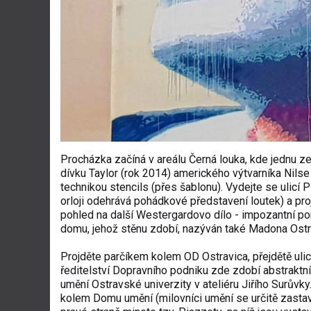
Procházka začíná v areálu Černá louka, kde jednu ze
dívku Taylor (rok 2014) amerického výtvarníka
Nilse
technikou stencils (přes šablonu). Vydejte se ulicí
orloji odehrává pohádkové představení loutek) a proj
pohled na další Westergardovo dílo - impozantní po
domu, jehož stěnu zdobí, nazýván také Madona Ostr
Projděte parčíkem kolem OD Ostravica, přejdětě ulic
ředitelství Dopravního podniku zde zdobí abstraktn
umění Ostravské univerzity v ateliéru Jiřího Surůvk
kolem Domu umění (milovníci umění se určitě zastaví