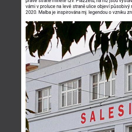
pravé straně minete tzv. Piazzetu, na níž jsou vys
vámi v proluce na levé straně ulice objeví působivý
2020. Malba je inspirována mj.
legendou o vzniku z