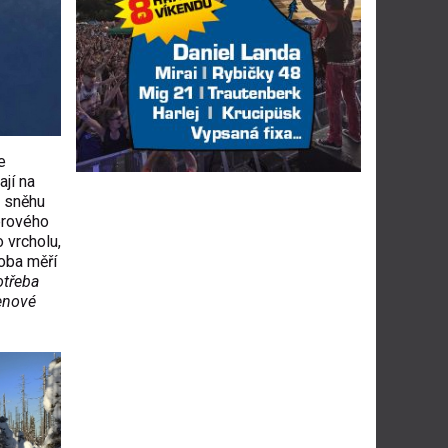
e
jí na
u sněhu
erového
o vrcholu,
 oba měří
otřeba
benové