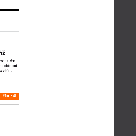
říž
s bohatým
 nabídnout
x v lůnu
číst dál