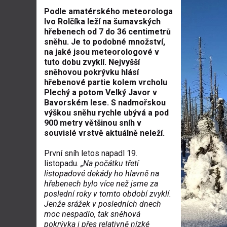
Podle amatérského meteorologa
Ivo Rolčíka leží na šumavských
hřebenech od 7 do 36 centimetrů
sněhu. Je to podobné množství,
na jaké jsou meteorologové v
tuto dobu zvyklí. Nejvyšší
sněhovou pokrývku hlásí
hřebenové partie kolem vrcholu
Plechý a potom Velký Javor v
Bavorském lese. S nadmořskou
výškou sněhu rychle ubývá a pod
900 metry většinou sníh v
souvislé vrstvě aktuálně neleží.
První sníh letos napadl 19.
listopadu.
„Na počátku třetí
listopadové dekády ho hlavně na
hřebenech bylo více než jsme za
poslední roky v tomto období zvyklí.
Jenže srážek v posledních dnech
moc nespadlo, tak sněhová
pokrývka i přes relativně nízké