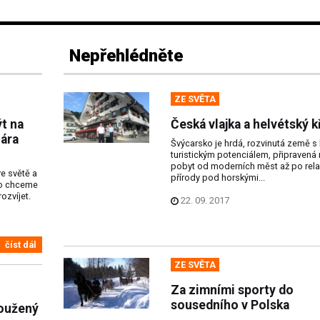
Nepřehlédněte
ZE SVĚTA
t na
Česká vlajka a helvétský k
lára
Švýcarsko je hrdá, rozvinutá země 
turistickým potenciálem, připravená
pobyt od moderních měst až po rela
e světě a
přírody pod horskými...
 co chceme
ozvíjet.
22. 09. 2017
číst dál
ZE SVĚTA
Za zimními sporty do
sousedního v Polska
loužený