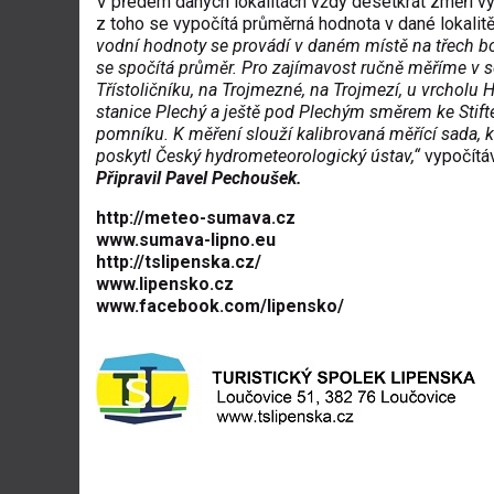
V předem daných lokalitách vždy desetkrát změří v
z toho se vypočítá průměrná hodnota v dané lokalit
vodní hodnoty se provádí v daném místě na třech b
se spočítá průměr. Pro zajímavost ručně měříme v s
Třístoličníku, na Trojmezné, na Trojmezí, u vrcholu 
stanice Plechý a ještě pod Plechým směrem ke Stift
pomníku. K měření slouží kalibrovaná měřící sada, 
poskytl Český hydrometeorologický ústav,“
vypočítáv
Připravil Pavel Pechoušek
.
http://meteo-sumava.cz
www.sumava-lipno.eu
http://tslipenska.cz/
www.lipensko.cz
www.facebook.com/lipensko/