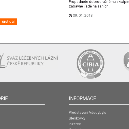
Propadnete dobrodružnému skialpin
zábavné jízdě na saních.
09. 01. 2018
číst dál
RIE
INFORMACE
Představení Všudybylu
Bleskovky
Inzerce