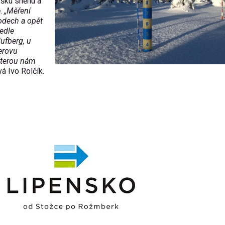
ýšku sněhu a
ě.
„Měření
odech a opět
edle
Hufberg, u
erovu
kterou nám
á Ivo Rolčík.