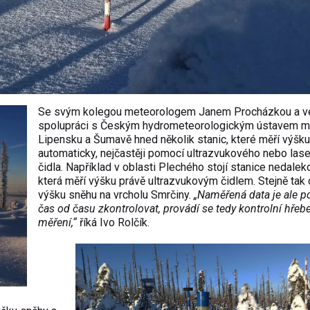
Se svým kolegou meteorologem Janem Procházkou a v
spolupráci s Českým hydrometeorologickým ústavem ma
Lipensku a Šumavě hned několik stanic, které měří výšk
automaticky, nejčastěji pomocí ultrazvukového nebo las
čidla. Například v oblasti Plechého stojí stanice nedalek
která měří výšku právě ultrazvukovým čidlem. Stejně tak
výšku sněhu na vrcholu Smrčiny.
„Naměřená data je ale p
čas od času zkontrolovat, provádí se tedy kontrolní hře
měření,“
říká Ivo Rolčík.