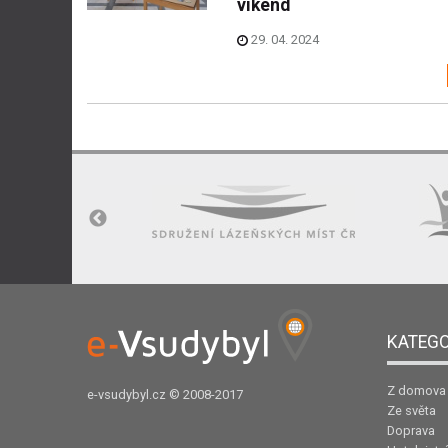
víkend
29. 04. 2024
KATEGO
Z domova
e-vsudybyl.cz
© 2008-2017
Ze světa
Doprava