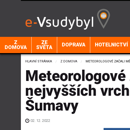
Z
ZE
DOPRAVA
HOTELNICTVÍ
DOMOVA
SVĚTA
HLAVNÍ STRÁNKA
Z DOMOVA
CURRENT:
METEOROLOGOVÉ ZAČALI MĚ
Meteorologové z
nejvyšších vrch
Šumavy
02. 12. 2022