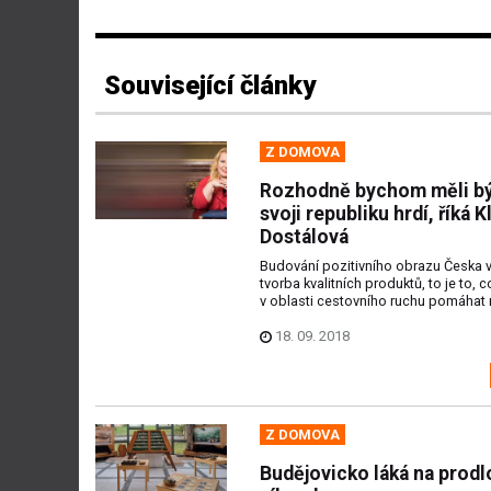
Související články
Z DOMOVA
Rozhodně bychom měli bý
svoji republiku hrdí, říká K
Dostálová
Budování pozitivního obrazu Česka v
tvorba kvalitních produktů, to je to,
v oblasti cestovního ruchu pomáhat r
18. 09. 2018
Z DOMOVA
Budějovicko láká na prod