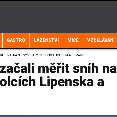
GASTRO
LÁZEŇSTVÍ
MICE
VZDĚLÁVÁNÍ
ŘIT SNÍH NA NEJVYŠŠÍCH VRCHOLCÍCH LIPENSKA A ŠUMAVY
ačali měřit sníh na
olcích Lipenska a