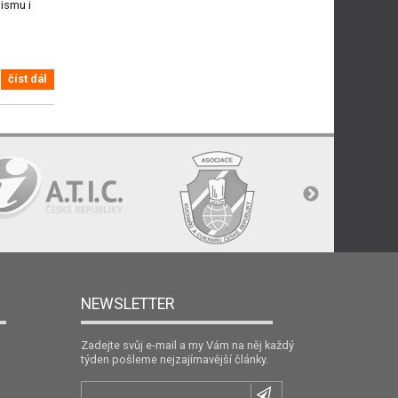
ismu i
číst dál
NEWSLETTER
Zadejte svůj e-mail a my Vám na něj každý
týden pošleme nejzajímavější články.