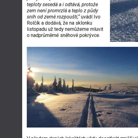
teploty sesedá a i odtává, protože
zem není promrzlá a teplo z půdy
sníh od země rozpouští,“
uvádí Ivo
Rolčík a dodává, že na sklonku
listopadu už tedy nemůžeme mluvit
o nadprůměrné sněhové pokrývce.