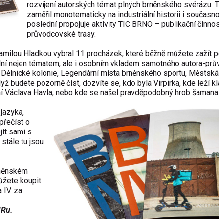
rozvíjení autorských témat plných brněnského svérázu. T
zaměřil monotematicky na industriální historii i současno
poslední propojuje aktivity TIC BRNO – publikační činnos
průvodcovské trasy.
 Kamilou Hladkou vybral 11 procházek, které běžně můžete zažít 
ginální nejen tématem, ale i osobním vkladem samotného autora-prů
, Dělnické kolonie, Legendární místa brněnského sportu, Městská
ž budete pozorně číst, dozvíte se, kdo byla Virpirka, kde leží kl
ení Václava Havla, nebo kde se našel pravděpodobný hrob šaman
 jazyka,
přečíst o
jít sami s
 stále tu jsou
něnském
ůžete koupit
 IV. za
MRu.