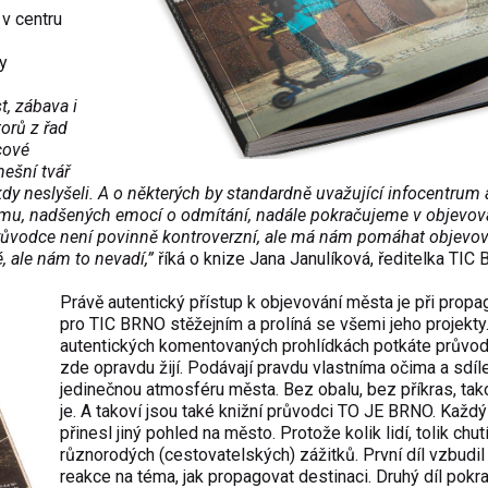
 v centru
ry
t, zábava i
orů z řad
cové
nešní tvář
kdy neslyšeli. A o některých by standardně uvažující infocentrum 
zájmu, nadšených emocí o odmítání, nadále pokračujeme v objevov
průvodce není povinně kontroverzní, ale má nám pomáhat objevov
 ale nám to nevadí,”
říká o knize Jana Janulíková, ředitelka TIC
Právě autentický přístup k objevování města je při propa
pro TIC BRNO stěžejním a prolíná se všemi jeho projekty
autentických komentovaných prohlídkách potkáte průvodc
zde opravdu žijí. Podávají pravdu vlastníma očima a sdíle
jedinečnou atmosféru města. Bez obalu, bez příkras, tak
je. A takoví jsou také knižní průvodci TO JE BRNO. Každý 
přinesl jiný pohled na město. Protože kolik lidí, tolik chutí
různorodých (cestovatelských) zážitků. První díl vzbudil
reakce na téma, jak propagovat destinaci. Druhý díl pokr