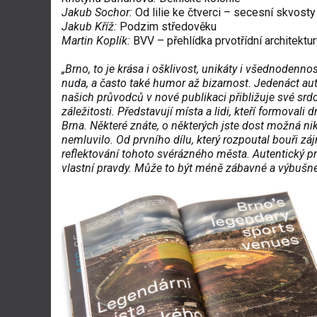
Jakub Sochor:
Od lilie ke čtverci – secesní skvosty
Jakub Kříž:
Podzim středověku
Martin Koplík:
BVV – přehlídka prvotřídní architektu
„Brno, to je krása i ošklivost, unikáty i všednodennos
nuda, a často také humor až bizarnost. Jedenáct aut
našich průvodců v nové publikaci přibližuje své srd
záležitosti. Představují místa a lidi, kteří formovali d
Brna. Některé znáte, o některých jste dost možná ni
nemluvilo. Od prvního dílu, který rozpoutal bouři 
reflektování tohoto svérázného města. Autentický 
vlastní pravdy. Může to být méně zábavné a výbušné,