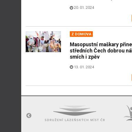
20. 01. 2024
Z DOMOVA
Masopustní maškary přin
středních Čech dobrou ná
smích i zpěv
13. 01. 2024