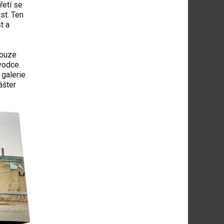
řetí se
st. Ten
t a
pouze
vodce.
 galerie
ášter
a.