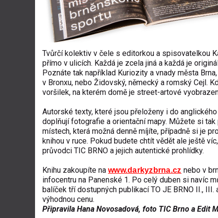
Tvůrčí kolektiv v čele s editorkou a spisovatelkou
přímo v ulicích. Každá je zcela jiná a každá je ori
Poznáte tak například Kuriozity a vnady města Brna
v Bronxu, nebo Židovský, německý a romský Cejl. Kdy
voršilek, na kterém domě je street-artové vyobraz
Autorské texty, které jsou přeloženy i do anglického
doplňují fotografie a orientační mapy. Můžete si tak 
místech, která možná denně míjíte, případně si je pro
knihou v ruce. Pokud budete chtít vědět ale ještě víc,
průvodci TIC BRNO a jejich autentické prohlídky.
Knihu zakoupíte na
nebo v br
www.darkyzbrna.cz
infocentru na Panenské 1. Po celý duben si navíc m
balíček tří dostupných publikací TO JE BRNO II., III. a
výhodnou cenu.
Připravila Hana Novosadová, foto TIC Brno a Edit 