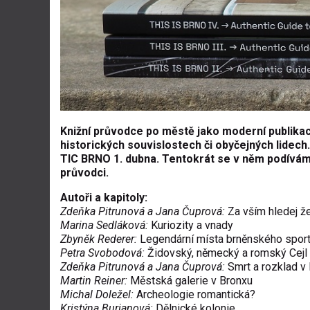
Knižní průvodce po městě jako moderní publika
historických souvislostech či obyčejných lidech.
TIC BRNO 1. dubna. Tentokrát se v něm podívá
průvodci.
Autoři a kapitoly:
Zdeňka Pitrunová a Jana Čuprová:
Za vším hledej ž
Marina Sedláková:
Kuriozity a vnady
Zbyněk Rederer:
Legendární místa brněnského spor
Petra Svobodová:
Židovský, německý a romský Cejl
Zdeňka Pitrunová a Jana Čuprová:
Smrt a rozklad v
Martin Reiner:
Městská galerie v Bronxu
Michal Doležel:
Archeologie romantická?
Kristýna Burianová:
Dělnické kolonie