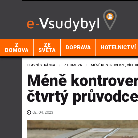
Z
ZE
DOPRAVA
HOTELNICTVÍ
DOMOVA
SVĚTA
HLAVNÍ STRÁNKA
Z DOMOVA
CURRENT:
MÉNĚ KONTROVERZE, VÍCE B
Méně kontroverz
čtvrtý průvodc
02. 04. 2023