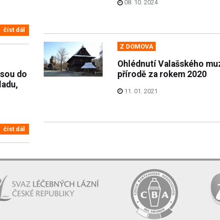
08. 10. 2024
číst dál
Z DOMOVA
Ohlédnutí Valašského mu
esou do
přírodě za rokem 2020
ladu,
11. 01. 2021
číst dál