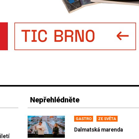
Nepřehlédněte
GASTRO
ZE SVĚTA
Dalmatská marenda
letí