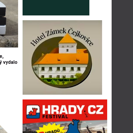
e,
ý vydalo