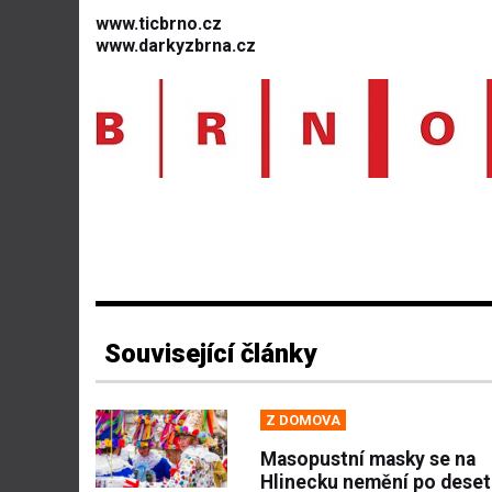
www.ticbrno.cz
www.darkyzbrna.cz
Související články
Z DOMOVA
Masopustní masky se na
Hlinecku nemění po deseti