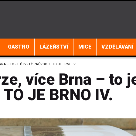
GASTRO
LÁZEŇSTVÍ
MICE
VZDĚLÁVÁNÍ
RNA – TO JE ČTVRTÝ PRŮVODCE TO JE BRNO IV.
e, více Brna – to j
e TO JE BRNO IV.