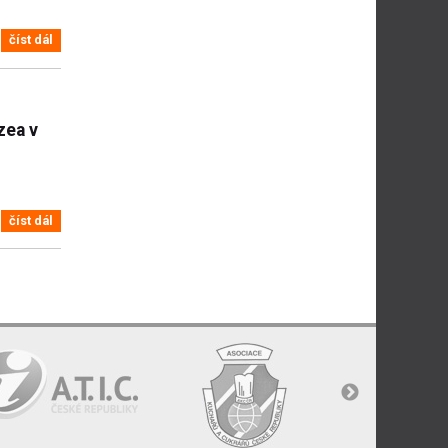
číst dál
zea v
číst dál