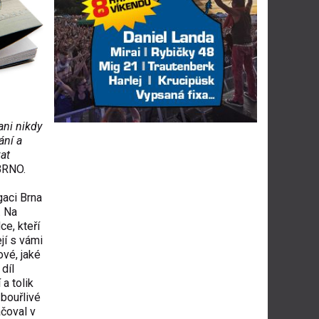
ani nikdy
ání a
at
 BRNO.
gaci Brna
. Na
e, kteří
jí s vámi
ové, jaké
díl
 a tolik
 bouřlivé
ačoval v