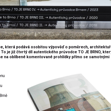
ce, která podává osobitou výpověď o poměrech, architektuř
 To je již čtvrtý díl autentického průvodce TO JE BRNO, kter
me na oblíbené komentované prohlídky přímo se samotnými
enu
tu
 Brně