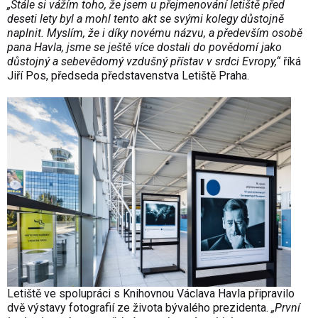
„Stále si vážím toho, že jsem u přejmenování letiště před
deseti lety byl a mohl tento akt se svými kolegy důstojně
naplnit. Myslím, že i díky novému názvu, a především osobě
pana Havla, jsme se ještě více dostali do povědomí jako
důstojný a sebevědomý vzdušný přístav v srdci Evropy,“
říká
Jiří Pos, předseda představenstva Letiště Praha.
Letiště ve spolupráci s Knihovnou Václava Havla připravilo
dvě výstavy fotografií ze života bývalého prezidenta.
„První