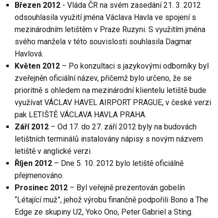
Březen 2012
- Vláda ČR na svém zasedání 21. 3. 2012
odsouhlasila využití jména Václava Havla ve spojení s
mezinárodním letištěm v Praze Ruzyni. S využitím jména
svého manžela v této souvislosti souhlasila Dagmar
Havlová.
Květen 2012
– Po konzultaci s jazykovými odborníky byl
zveřejněn oficiální název, přičemž bylo určeno, že se
prioritně s ohledem na mezinárodní klientelu letiště bude
využívat VÁCLAV HAVEL AIRPORT PRAGUE, v české verzi
pak LETIŠTĚ VÁCLAVA HAVLA PRAHA.
Září 2012
– Od 17. do 27. září 2012 byly na budovách
letištních terminálů instalovány nápisy s novým názvem
letiště v anglické verzi.
Říjen 2012
– Dne 5. 10. 2012 bylo letiště oficiálně
přejmenováno.
Prosinec 2012
– Byl veřejně prezentován gobelín
“Létající muž”, jehož výrobu finančně podpořili Bono a The
Edge ze skupiny U2, Yoko Ono, Peter Gabriel a Sting.