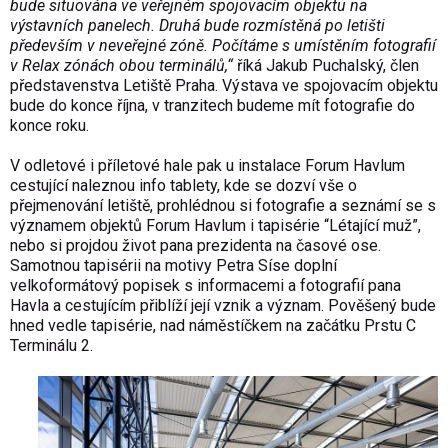
bude situována ve veřejném spojovacím objektu na
výstavních panelech. Druhá bude rozmístěná po letišti
především v neveřejné zóně. Počítáme s umístěním fotografií
v Relax zónách obou terminálů,“
říká Jakub Puchalský, člen
představenstva Letiště Praha. Výstava ve spojovacím objektu
bude do konce října, v tranzitech budeme mít fotografie do
konce roku.
V odletové i příletové hale pak u instalace Forum Havlum
cestující naleznou info tablety, kde se dozví vše o
přejmenování letiště, prohlédnou si fotografie a seznámí se s
významem objektů Forum Havlum i tapisérie “Létající muž”,
nebo si projdou život pana prezidenta na časové ose.
Samotnou tapisérii na motivy Petra Síse doplní
velkoformátový popisek s informacemi a fotografií pana
Havla a cestujícím přiblíží její vznik a význam. Pověšený bude
hned vedle tapisérie, nad náměstíčkem na začátku Prstu C
Terminálu 2.