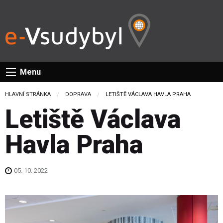
Menu
HLAVNÍ STRÁNKA
DOPRAVA
CURRENT:
LETIŠTĚ VÁCLAVA HAVLA PRAHA
Letiště Václava
Havla Praha
05. 10. 2022