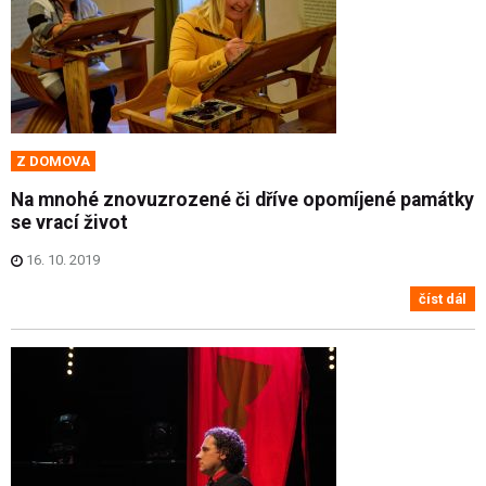
Z DOMOVA
Na mnohé znovuzrozené či dříve opomíjené památky
se vrací život
16. 10. 2019
číst dál