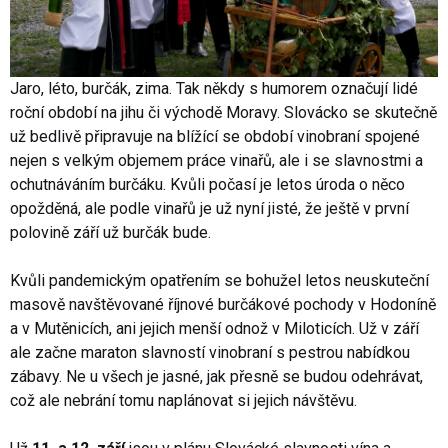
Jaro, léto, burčák, zima. Tak někdy s humorem označují lidé
roční období na jihu či východě Moravy. Slovácko se skutečně
už bedlivě připravuje na blížící se období vinobraní spojené
nejen s velkým objemem práce vinařů, ale i se slavnostmi a
ochutnáváním burčáku. Kvůli počasí je letos úroda o něco
opožděná, ale podle vinařů je už nyní jisté, že ještě v první
polovině září už burčák bude.
Kvůli pandemickým opatřením se bohužel letos neuskuteční
masově navštěvované říjnové burčákové pochody v Hodoníně
a v Mutěnicích, ani jejich menší odnož v Miloticích. Už v září
ale začne maraton slavností vinobraní s pestrou nabídkou
zábavy. Ne u všech je jasné, jak přesně se budou odehrávat,
což ale nebrání tomu naplánovat si jejich návštěvu.