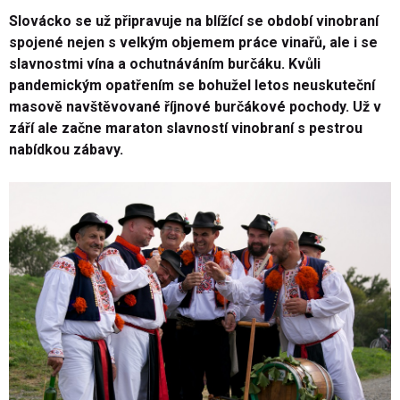
Slovácko se už připravuje na blížící se období vinobraní
spojené nejen s velkým objemem práce vinařů, ale i se
slavnostmi vína a ochutnáváním burčáku.
Kvůli
pandemickým opatřením se bohužel letos neuskuteční
masově navštěvované říjnové burčákové pochody. Už v
září ale začne maraton slavností vinobraní s pestrou
nabídk
ou zábavy
.