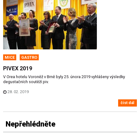
MICE
GASTRO
PIVEX 2019
V Orea hotelu Voroněž v Brně byly 25. února 2019 vyhlášeny výsledky
degustačních soutěží piv.
28. 02. 2019
číst dál
Nepřehlédněte