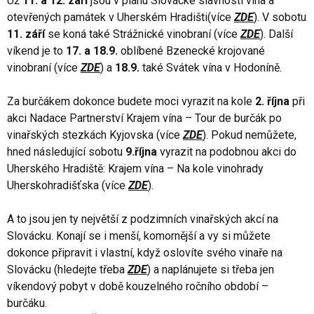
Už
11. a 12. září
jsou v plánu Slovácké slavnosti vína a
otevřených památek v Uherském Hradišti(více
ZDE
). V sobotu
11. září
se koná také Strážnické vinobraní (více
ZDE
). Další
víkend je to
17. a 18.9.
oblíbené Bzenecké krojované
vinobraní (více
ZDE
) a
18.9.
také Svátek vína v Hodoníně.
Za burčákem dokonce budete moci vyrazit na kole
2. října
při
akci Nadace Partnerství Krajem vína – Tour de burčák po
vinařských stezkách Kyjovska (více
ZDE
). Pokud nemůžete,
hned následující sobotu
9.října
vyrazit na podobnou akci do
Uherského Hradiště: Krajem vína – Na kole vinohrady
Uherskohradišťska (více
ZDE
).
A to jsou jen ty největší z podzimních vinařských akcí na
Slovácku. Konají se i menší, komornější a vy si můžete
dokonce připravit i vlastní, když oslovíte svého vinaře na
Slovácku (hledejte třeba
ZD
E
) a naplánujete si třeba jen
víkendový pobyt v době kouzelného ročního období –
burčáku.