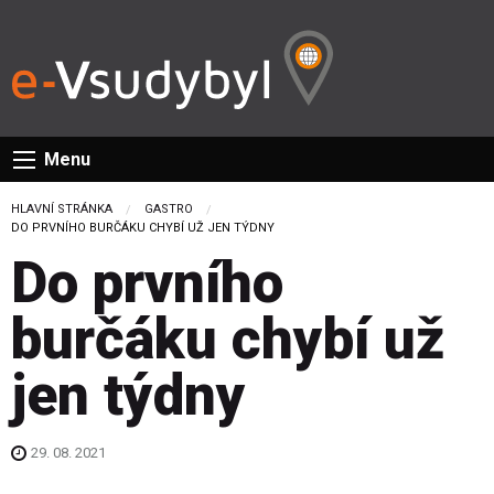
Menu
HLAVNÍ STRÁNKA
GASTRO
CURRENT:
DO PRVNÍHO BURČÁKU CHYBÍ UŽ JEN TÝDNY
Do prvního
burčáku chybí už
jen týdny
29. 08. 2021