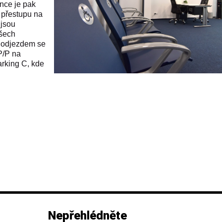
ence je pak
 přestupu na
 jsou
všech
d odjezdem se
P/P na
arking C, kde
Nepřehlédněte