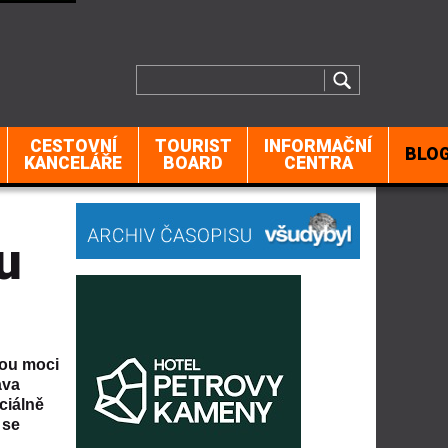
CESTOVNÍ
TOURIST
INFORMAČNÍ
BLO
KANCELÁŘE
BOARD
CENTRA
u
dou moci
ava
ciálně
 se