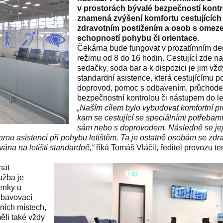
v prostorách bývalé bezpečností kontr
znamená zvýšení komfortu cestujících
zdravotním postižením a osob s omez
schopností pohybu či orientace.
Čekárna bude fungovat v prozatímním d
režimu od 8 do 16 hodin. Cestující zde n
sedačky, soda bar a k dispozici je jim vžd
standardní asistence, která cestujícímu p
doprovod, pomoc s odbavením, průchod
bezpečnostní kontrolou či nástupem do le
„Naším cílem bylo vybudovat komfortní pr
kam se cestující se speciálními potřebami
sám nebo s doprovodem. Následně se je
ou asistenci při pohybu letištěm. Ta je ostatně osobám se zdr
ána na letišti standardně,“
říká Tomáš Vláčil, ředitel provozu te
nat
užba je
tenky u
odbavovací
ních místech,
ěli také vždy