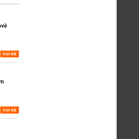
ově
číst dál
ým
číst dál