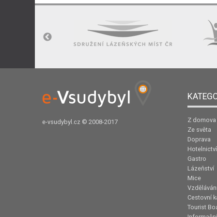
KATEGO
Z domova
e-vsudybyl.cz
© 2008-2017
Ze světa
Doprava
Hotelnictví
Gastro
Lázeňství
Mice
Vzděláván
Cestovní k
Tourist Bo
Informační