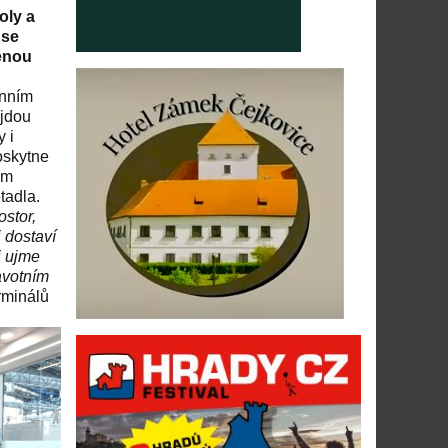
oly a
 se
enou
enním
ajdou
y i
oskytne
em
tadla.
ostor,
 dostaví
j ujme
avotním
rminálů