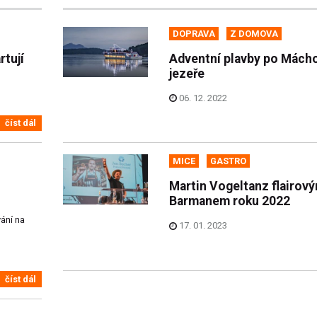
DOPRAVA
Z DOMOVA
rtují
Adventní plavby po Mách
jezeře
06. 12. 2022
číst dál
MICE
GASTRO
Martin Vogeltanz flairov
Barmanem roku 2022
vání na
17. 01. 2023
číst dál