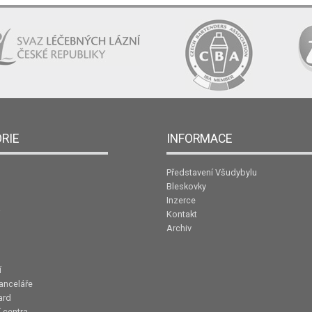
RIE
INFORMACE
Představení Všudybylu
Bleskovky
Inzerce
Kontakt
Archiv
í
anceláře
ard
 centra