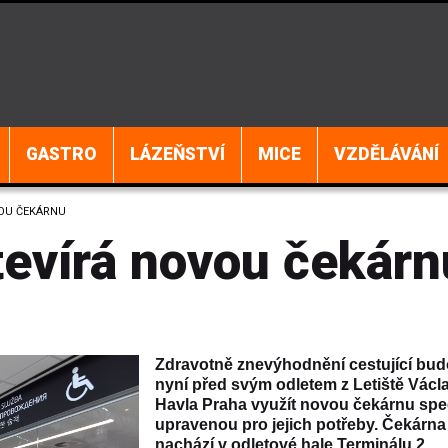
GASTRO
LÁZEŇSTVÍ
MICE
VZDĚLÁVÁNÍ
VOU ČEKÁRNU
tevírá novou čekárn
Zdravotně znevýhodnění cestující bu
nyní před svým odletem z Letiště Václ
Havla Praha využít novou čekárnu spe
upravenou pro jejich potřeby. Čekárna
nachází v odletové hale Terminálu 2