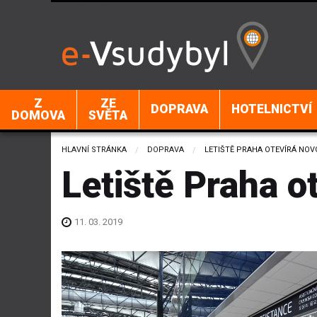
Z
ZE
DOPRAVA
HOTELNICTVÍ
DOMOVA
SVĚTA
HLAVNÍ STRÁNKA
DOPRAVA
CURRENT:
LETIŠTĚ PRAHA OTEVÍRÁ NO
Letiště Praha o
11. 03. 2019