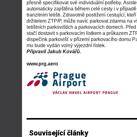
přesně specifikovat své individuální potřeby. Asist
automaticky zajištěna během celé cesty i v případě
tranzitním letišti. Zdravotně postižení cestující, kteří
držitelem ZTP/P, může navíc parkovat zdarma na 
letištních parkovištích a parkovacích domech. Pře
stačí dostavit s parkovacím lístkem a průkazem ZT
dispečink parkovišť v přízemí parkovacího domu P
mu bude vydán volný výjezdní lístek.
Připravil
Jakub Kovářů.
www.prg.aero
Související články