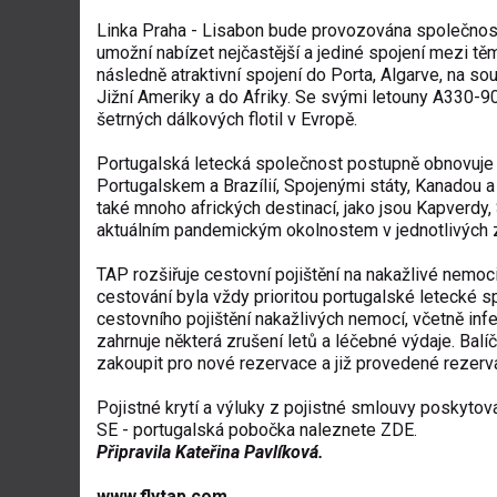
Linka Praha - Lisabon bude provozována společností 
umožní nabízet nejčastější a jediné spojení mezi t
následně atraktivní spojení do Porta, Algarve, na so
Jižní Ameriky a do Afriky. Se svými letouny A330-
šetrných dálkových flotil v Evropě.
Portugalská letecká společnost postupně obnovuje 
Portugalskem a Brazílií, Spojenými státy, Kanadou 
také mnoho afrických destinací, jako jsou Kapverd
aktuálním pandemickým okolnostem v jednotlivých 
TAP rozšiřuje cestovní pojištění na nakažlivé nem
cestování byla vždy prioritou portugalské letecké 
cestovního pojištění nakažlivých nemocí, včetně inf
zahrnuje některá zrušení letů a léčebné výdaje. Balí
zakoupit pro nové rezervace a již provedené rezer
Pojistné krytí a výluky z pojistné smlouvy poskyt
SE - portugalská pobočka naleznete
ZDE
.
Připravila
Kateřina Pavlíková
.
www.flytap.com