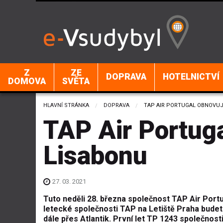
Z
ZE
DOPRAVA
HOTELNICTVÍ
DOMOVA
SVĚTA
HLAVNÍ STRÁNKA
DOPRAVA
CURRENT:
TAP AIR PORTUGAL OBNOVUJ
TAP Air Portuga
Lisabonu
27. 03. 2021
Tuto neděli 28. března společnost TAP Air Port
letecké společnosti TAP na Letiště Praha budet
dále přes Atlantik.
První let TP 1243 společnosti