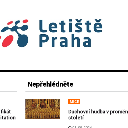
Nepřehlédněte
MICE
fikát
Duchovní hudba v promě
itation
století
01. 09. 2024