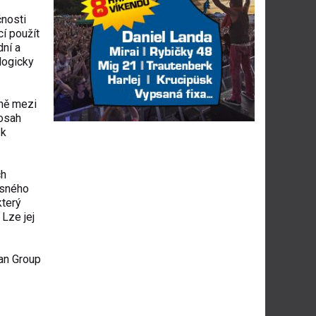
čnosti
í použít
dní a
logicky
dně mezi
dosah
 k
ch
asného
který
 Lze jej
an Group