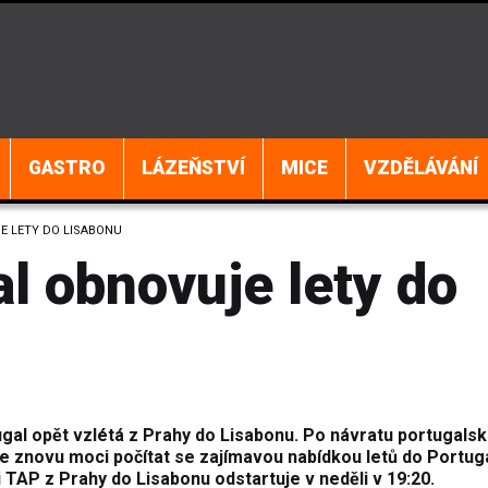
GASTRO
LÁZEŇSTVÍ
MICE
VZDĚLÁVÁNÍ
E LETY DO LISABONU
l obnovuje lety do
ugal opět vzlétá z Prahy do Lisabonu. Po návratu portugals
e znovu moci počítat se zajímavou nabídkou letů do Portug
 TAP z Prahy do Lisabonu odstartuje v neděli v 19:20.