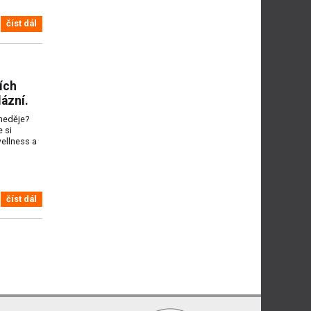
číst dál
ích
lázní.
 neděje?
 si
ellness a
číst dál