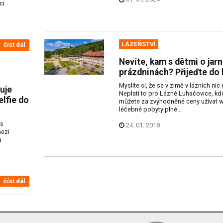
ci
LÁZEŇSTVÍ
číst dál
Nevíte, kam s dětmi o jarn
prázdninách? Přijeďte do 
Myslíte si, že se v zimě v lázních nic
uje
Neplatí to pro Lázně Luhačovice, kde
elfie do
můžete za zvýhodněné ceny užívat w
léčebné pobyty plné...
es
24. 01. 2018
mezi
a
číst dál