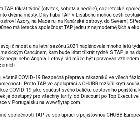
TAP třikrát týdně (čtvrtek, sobota a neděle), což letecké spole
ěmito dvěma městy. Díky hubu TAP v Lisabonu mohou čeští cestujíc
uostroví Azory, na Madeiru, na Kanárské ostrovy, do Severní, Stře
900neo má letecká společnost TAP jednu z nejmodernějších a eko
svoji činnost a na letní sezónu 2021 naplánovala mnoho letů tý
a mexickým Cancúnem, kam bude létat třikrát týdně. S TAP je na 
y, Senegal nebo Angola. Letový řád může být upravován vzhledem
zemích.
oci, včetně COVID-19 Bezpečná přeprava zákazníků ve všech fází
společnosti. Proto TAP ve spolupráci s CHUBB rozšířil krytí souč
ekce COVID-19 jako součást svého balíčku cestovního pojištění, 
ček je dostupný pro všechny tarify, od Discount po Top Executive.
vace v Portugalsku na
www.flytap.com
.
ované společností TAP ve spolupráci s pojišťovnou CHUBB Europe