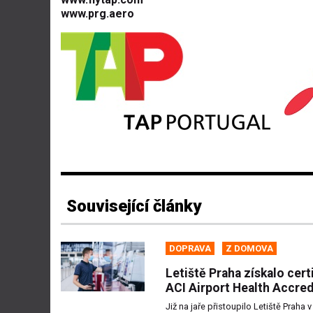
www.prg.aero
Související články
DOPRAVA
Z DOMOVA
Letiště Praha získalo certi
ACI Airport Health Accred
Již na jaře přistoupilo Letiště Praha v