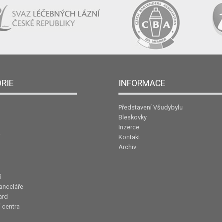
RIE
INFORMACE
Představení Všudybylu
Bleskovky
Inzerce
Kontakt
Archiv
í
anceláře
ard
 centra