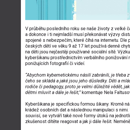
V průběhu posledního roku se naše životy z velké čá
a dokonce i ti nejmladší musí překonávat výzvy dista
spojené s nebezpečím, které číhá na internetu. Dle
českých dětí ve věku 9 až 17 let používá denně chy
na děti jsou nejčastěji používané sociální sítě. Výz
kyberšikanu prostřednictvím verbálního ponižování 
ponižujících fotografií či videí.
“Abychom kybernetickému násilí zabránili, je třeba 
čeho se skládá a jaké jsou jeho důsledky. Děti a ml
rodiče či pedagogy, proto je velmi důležité vědět, jak
dětmi mluvit a dále je řešit,”
komentuje Nela Faltuso
Kyberšikana je specifickou formou šikany. Kromě nási
krádež osobních dat a následnou manipulaci s nimi.
souvisí, se vytváří také nové formy útoků na jednotli
zkušenost dítěte reagovat a jak ji dále řešit. Neméně