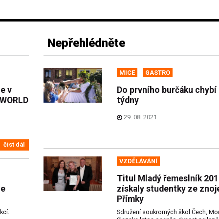
Nepřehlédněte
MICE
GASTRO
e v
Do prvního burčáku chybí 
Y WORLD
týdny
29. 08. 2021
číst dál
VZDĚLÁVÁNÍ
Titul Mladý řemeslník 20
ue
získaly studentky ze zno
Přímky
kcí.
Sdružení soukromých škol Čech, Mo