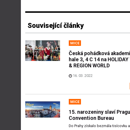
Související články
MICE
Česká pohádková akademi
hale 3, 4 C 14 na HOLIDA
& REGION WORLD
16. 03. 2022
MICE
15. narozeniny slaví Prag
Convention Bureau
Do Prahy získalo bezmála tisícovku a