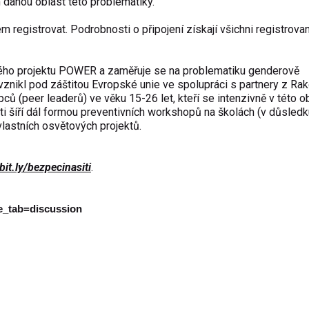
 danou oblast této problematiky.
m registrovat. Podrobnosti o připojení získají všichni registrovan
ého projektu POWER a zaměřuje se na problematiku genderově
vznikl pod záštitou Evropské unie ve spolupráci s partnery z Ra
(peer leaderů) ve věku 15-26 let, kteří se intenzivně v této ob
ti šíří dál formou preventivních workshopů na školách (v důsledk
vlastních osvětových projektů.
bit.ly/bezpecinasiti
.
e_tab=discussion