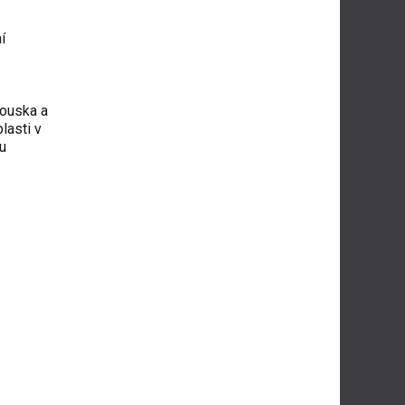
í
kouska a
lasti v
u