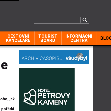
CESTOVNÍ
TOURIST
INFORMAČNÍ
BLO
KANCELÁŘE
BOARD
CENTRA
me
toho, jak
u pořádá