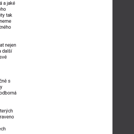
á a jaké
ého
ty tak
taneme
ečného
at nejen
 další
 své
čně s
ny
 odborná
terých
praveno
ech