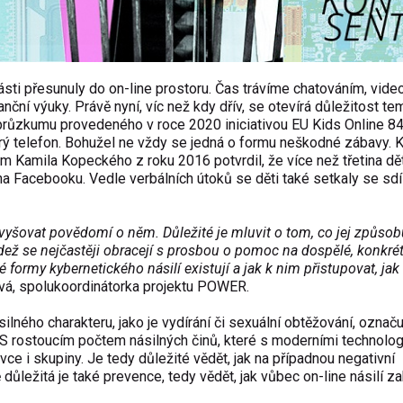
sti přesunuly do on-line prostoru. Čas trávíme chatováním, vide
nční výuky. Právě nyní, víc než kdy dřív, se otevírá důležitost te
 průzkumu provedeného v roce 2020 iniciativou EU Kids Online 8
trý telefon. Bohužel ne vždy se jedná o formu neškodné zábavy. 
kum Kamila Kopeckého z roku 2016 potvrdil, že více než třetina dět
na Facebooku. Vedle verbálních útoků se děti také setkaly se sd
zvyšovat povědomí o něm. Důležité je mluvit o tom, co jej způsob
ádež se nejčastěji obracejí s prosbou o pomoc na dospělé, konkré
é formy kybernetického násilí existují a jak k nim přistupovat, jak
vá, spolukoordinátorka projektu POWER.
lného charakteru, jako je vydírání či sexuální obtěžování, označu
 S rostoucím počtem násilných činů, které s moderními technolo
vce i skupiny. Je tedy důležité vědět, jak na případnou negativní
 důležitá je také prevence, tedy vědět, jak vůbec on-line násilí za