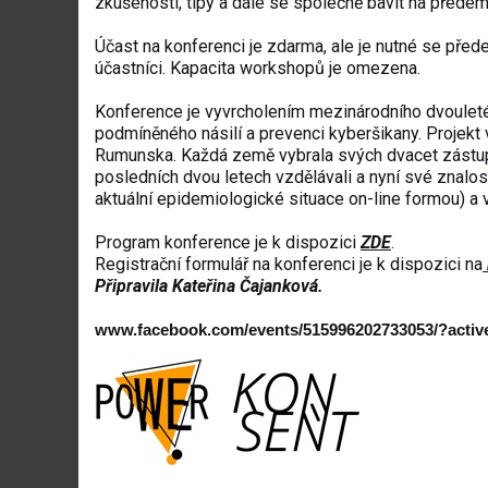
zkušenosti, tipy a dále se společně bavit na předem
Účast na konferenci je zdarma, ale je nutné se přede
účastníci. Kapacita workshopů je omezena.
Konference je vyvrcholením mezinárodního dvoulet
podmíněného násilí a prevenci kyberšikany. Projekt 
Rumunska. Každá země vybrala svých dvacet zástupců 
posledních dvou letech vzdělávali a nyní své znalos
aktuální epidemiologické situace on-line formou) a 
P
rogram konference je k dispozici
ZDE
.
Registrační formulář na konferenci je k dispozici na
Připravila Kateřina Čajanková.
www.facebook.com/events/515996202733053/?activ