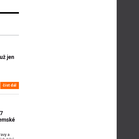
už jen
číst dál
17
jemské
ravy a