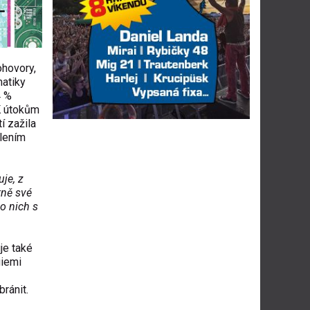
ohovory,
matiky
4 %
K útokům
í zažila
ílením
uje
, z
tně své
 o nich s
je také
giemi
bránit.