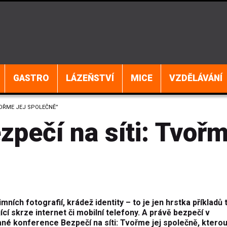
GASTRO
LÁZEŇSTVÍ
MICE
VZDĚLÁVÁNÍ
VOŘME JEJ SPOLEČNĚ”
pečí na síti: Tvoř
mních fotografií, krádež identity – to je jen hrstka příkladů 
jící skrze internet či mobilní telefony. A právě bezpečí v
né konference Bezpečí na síti: Tvořme jej společně, ktero