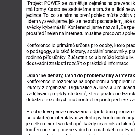
“Projekt POWER se zaměřuje zejména na prevenci kyber
má formy. Často se setkáváme s tím, že si lidé neuv
jedince. To, co se nám na první pohled může zdát v 
lidem vysvětlujeme, jak se nestát pachatelem, jaké 
svědky kybernásilí. Konferenci jsme nazvali „Bezpeč
prostředí nejen na internetu musíme pracovat spole
Konference je primárně určena pro osoby, které prac
o pedagogy, ale také lektory, sociální pracovníky, 
rodinné příslušníky. Zúčastnit se ale může kdokoli
dosavadní znalosti rozšířit o praktické informace.
Odborné debaty, úvod do problematiky a intera
Konference je rozdělena na dopolední a odpolední
lektory z organizací Digikoalice a Jules a Jim úča
vzdělávací projekty studentů, které poslední dva r
debata o rozdílných možnostech a přístupech ve vzdě
Po obědové pauze navážeme odpoledním programem,
se uskuteční interaktivní workshopy hostujících org
je celkem šest workshopů, každý účastník si tak mů
konference se ponese v duchu tematického network