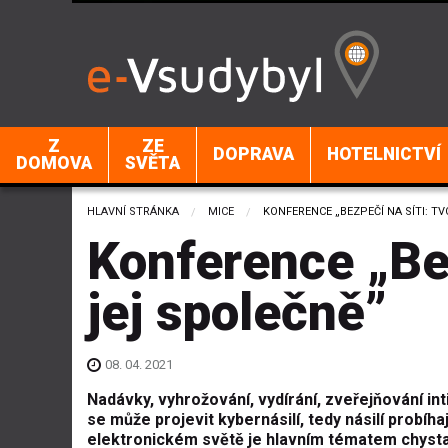
Z
ZE
DOPRAVA
HOTELNICTVÍ
DOMOVA
SVĚTA
HLAVNÍ STRÁNKA
MICE
CURRENT:
KONFERENCE „BEZPEČÍ NA SÍTI: T
Konference „Bez
jej společně”
08. 04. 2021
Nadávky, vyhrožování, vydírání, zveřejňování inti
se může projevit kybernásilí, tedy násilí probíha
elektronickém světě je hlavním tématem chysta