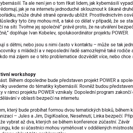
násilí. Ta ale není jen o tom říkat lidem, jak kybernásilí vypad
ědomují, jak je na internetu jednoduché sklouznout k šikaně druh
pořádku, může druhé straně opravdu ublížit. Prostřednictvím osvě
důsledky tyto činy mohou mít, a také co dělat v případě, že se s
í na síti: Tvořme jej společně” právě proto, že na utváření bezp
čně,”
doplňuje Ivan Kobelev, spolukoordinátor projektu POWER.
ují s dětmi, nebo jsou s nimi často v kontaktu – může se tak jedn
pracovníky s mládeží a v neposlední řadě samozřejmě také rodiče a
v, kdo má zájem se o této problematice dozvědět více, nebo chce
ktivní workshopy
 část. Během dopoledne bude představen projekt POWER a spole
stníky uvedeme do tématiky kybernásilí. Rovněž budou představe
oky v rámci projektu POWER vznikaly. Dopolední program zakončí
lávání v oblasti bezpečí na internetu.
 který bude probíhat formou dvou tematických bloků, během k
anizací – Jules a Jim, DigiKoalice, Nesehnutí, Linka bezpečí. Při
že vybrat až dva, kterých se během konference zúčastní. Závěr
ingu, kde si účastníci mohou vyměňovat v oddělených místnost