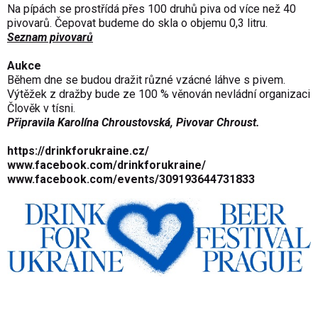
Na pípách se prostřídá přes 100 druhů piva od více než 40
pivovarů. Čepovat budeme do skla o objemu 0,3 litru.
Seznam pivovarů
Aukce
Během dne se budou dražit různé vzácné láhve s pivem.
Výtěžek z dražby bude ze 100 % věnován nevládní organizaci
Člověk v tísni.
Připravila Karolína Chroustovská, Pivovar Chroust.
https://drinkforukraine.cz/
www.facebook.com/drinkforukraine/
www.facebook.com/events/309193644731833