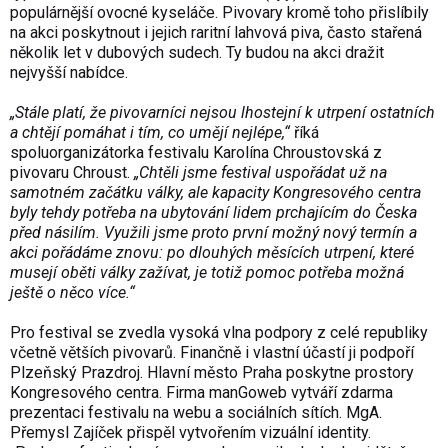
populárnější ovocné kyseláče. Pivovary kromě toho přislíbily
na akci poskytnout i jejich raritní lahvová piva, často stařená
několik let v dubových sudech. Ty budou na akci dražit
nejvyšší nabídce.
„Stále platí, že pivovarníci nejsou lhostejní k utrpení ostatních
a chtějí pomáhat i tím, co umějí nejlépe,“
říká
spoluorganizátorka festivalu Karolína Chroustovská z
pivovaru Chroust.
„Chtěli jsme festival uspořádat už na
samotném začátku války, ale kapacity Kongresového centra
byly tehdy potřeba na ubytování lidem prchajícím do Česka
před násilím. Využili jsme proto první možný nový termín a
akci pořádáme znovu: po dlouhých měsících utrpení, které
musejí oběti války zažívat, je totiž pomoc potřeba možná
ještě o něco více.“
Pro festival se zvedla vysoká vlna podpory z celé republiky
včetně větších pivovarů. Finančně i vlastní účastí ji podpoří
Plzeňský Prazdroj. Hlavní město Praha poskytne prostory
Kongresového centra. Firma manGoweb vytváří zdarma
prezentaci festivalu na webu a sociálních sítích. MgA.
Přemysl Zajíček přispěl vytvořením vizuální identity.