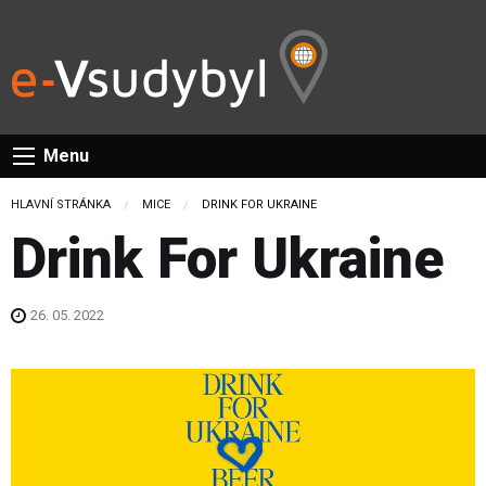
Menu
HLAVNÍ STRÁNKA
MICE
CURRENT:
DRINK FOR UKRAINE
Drink For Ukraine
26. 05. 2022