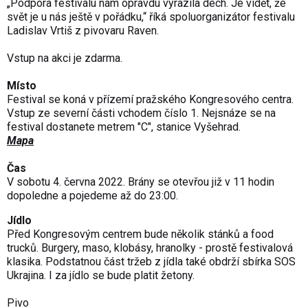
„Podpora festivalu nám opravdu vyrazila dech. Je vidět, že
svět je u nás ještě v pořádku,“ říká spoluorganizátor festivalu
Ladislav Vrtiš z pivovaru Raven.
Vstup na akci je zdarma.
Místo
Festival se koná v přízemí pražského Kongresového centra.
Vstup ze severní části vchodem číslo 1. Nejsnáze se na
festival dostanete metrem "C", stanice Vyšehrad.
Mapa
Čas
V sobotu 4. června 2022. Brány se otevřou již v 11 hodin
dopoledne a pojedeme až do 23:00.
Jídlo
Před Kongresovým centrem bude několik stánků a food
trucků. Burgery, maso, klobásy, hranolky - prostě festivalová
klasika. Podstatnou část tržeb z jídla také obdrží sbírka SOS
Ukrajina. I za jídlo se bude platit žetony.
Pivo