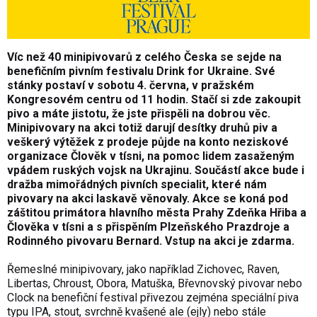
Víc než 40 minipivovarů z celého Česka se sejde na
benefičním pivním festivalu Drink for Ukraine. Své
stánky postaví v sobotu 4. června, v pražském
Kongresovém centru od 11 hodin. Stačí si zde zakoupit
pivo a máte jistotu, že jste přispěli na dobrou věc.
Minipivovary na akci totiž darují desítky druhů piv a
veškerý výtěžek z prodeje půjde na konto neziskové
organizace Člověk v tísni, na pomoc lidem zasaženým
vpádem ruských vojsk na Ukrajinu. Součástí akce bude i
dražba mimořádných pivních specialit, které nám
pivovary na akci laskavě věnovaly. Akce se koná pod
záštitou primátora hlavního města Prahy Zdeňka Hřiba a
Člověka v tísni a s přispěním Plzeňského Prazdroje a
Rodinného pivovaru Bernard. Vstup na akci je zdarma.
Řemeslné minipivovary, jako například Zichovec, Raven,
Libertas, Chroust, Obora, Matuška, Břevnovský pivovar nebo
Clock na benefiční festival přivezou zejména speciální piva
typu IPA, stout, svrchně kvašené ale (ejly) nebo stále