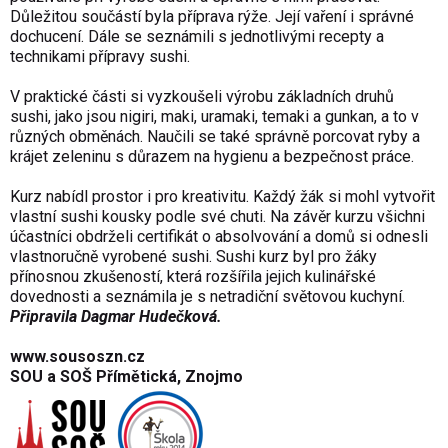
Důležitou součástí byla příprava rýže. Její vaření i správné
dochucení. Dále se seznámili s jednotlivými recepty a
technikami přípravy sushi.
V praktické části si vyzkoušeli výrobu základních druhů
sushi, jako jsou nigiri, maki, uramaki, temaki a gunkan, a to v
různých obměnách. Naučili se také správně porcovat ryby a
krájet zeleninu s důrazem na hygienu a bezpečnost práce.
Kurz nabídl prostor i pro kreativitu. Každý žák si mohl vytvořit
vlastní sushi kousky podle své chuti. Na závěr kurzu všichni
účastníci obdrželi certifikát o absolvování a domů si odnesli
vlastnoručně vyrobené sushi. Sushi kurz byl pro žáky
přínosnou zkušeností, která rozšířila jejich kulinářské
dovednosti a seznámila je s netradiční světovou kuchyní.
Připravila Dagmar Hudečková.
www.sousoszn.cz
SOU a SOŠ Přímětická, Znojmo