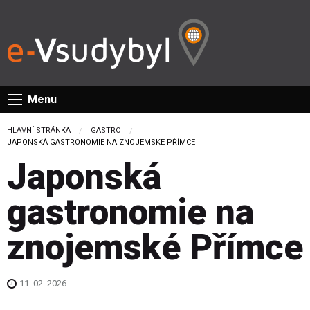
Menu
HLAVNÍ STRÁNKA
GASTRO
CURRENT:
JAPONSKÁ GASTRONOMIE NA ZNOJEMSKÉ PŘÍMCE
Japonská
gastronomie na
znojemské Přímce
11. 02. 2026