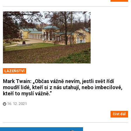
LÁZEŇSTVÍ
Mark Twain: „Občas vážně nevím, jestli svět řídí
moudří lidé, kteří si z nás utahují, nebo imbecilové,
kteří to myslí vážně.“
16. 12. 2021
číst dál