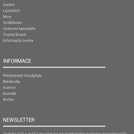
Gastro
Lázeňství
Mice
Vzdělávání
Cestovní kanceláře
Tourist Board
Informační centra
INFORMACE
Představení Všudybylu
Bleskovky
Inzerce
Kontakt
Archiv
NEWSLETTER
Zadejte svůj e-mail a my Vám na něj každý týden pošleme nejzajímavější