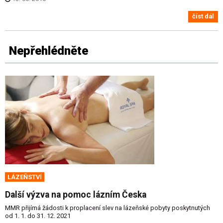
číst dál
Nepřehlédněte
LÁZEŇSTVÍ
Další výzva na pomoc lázním Česka
MMR přijímá žádosti k proplacení slev na lázeňské pobyty poskytnutých
od 1. 1. do 31. 12. 2021