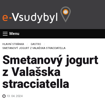
Menu
HLAVNÍ STRÁNKA
GASTRO
CURRENT:
SMETANOVÝ JOGURT Z VALAŠSKA STRACCIATELLA
Smetanový jogurt
z Valašska
stracciatella
13. 04. 2024