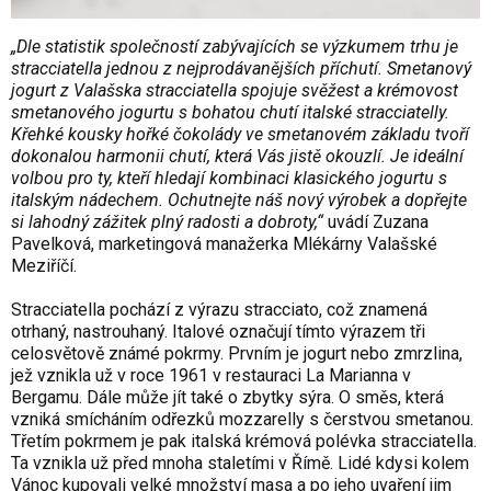
„Dle statistik společností zabývajících se výzkumem trhu je
stracciatella jednou z nejprodávanějších příchutí. Smetanový
jogurt z Valašska stracciatella spojuje svěžest a krémovost
smetanového jogurtu s bohatou chutí italské stracciatelly.
Křehké kousky hořké čokolády ve smetanovém základu tvoří
dokonalou harmonii chutí, která Vás jistě okouzlí. Je ideální
volbou pro ty, kteří hledají kombinaci klasického jogurtu s
italským nádechem. Ochutnejte náš nový výrobek a dopřejte
si lahodný zážitek plný radosti a dobroty,“
uvádí Zuzana
Pavelková, marketingová manažerka Mlékárny Valašské
Meziříčí.
Stracciatella pochází z výrazu stracciato, což znamená
otrhaný, nastrouhaný. Italové označují tímto výrazem tři
celosvětově známé pokrmy. Prvním je jogurt nebo zmrzlina,
jež vznikla už v roce 1961 v restauraci La Marianna v
Bergamu. Dále může jít také o zbytky sýra. O směs, která
vzniká smícháním odřezků mozzarelly s čerstvou smetanou.
Třetím pokrmem je pak italská krémová polévka stracciatella.
Ta vznikla už před mnoha staletími v Římě. Lidé kdysi kolem
Vánoc kupovali velké množství masa a po jeho uvaření jim