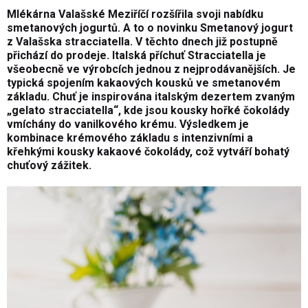
Mlékárna Valašské Meziříčí rozšířila svoji nabídku
smetanových jogurtů. A to o novinku Smetanový jogurt
z Valašska stracciatella. V těchto dnech již postupně
přichází do prodeje. Italská příchuť Stracciatella je
všeobecně ve výrobcích jednou z nejprodávanějších. Je
typická spojením kakaových kousků ve smetanovém
základu. Chuť je inspirována italským dezertem zvaným
„gelato stracciatella“, kde jsou kousky hořké čokolády
vmíchány do vanilkového krému. Výsledkem je
kombinace krémového základu s intenzivními a
křehkými kousky kakaové čokolády, což vytváří bohatý
chuťový zážitek.