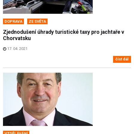
DOPRAVA
ZE SVĚTA
Zjednodušení úhrady turistické taxy pro jachtaře v
Chorvatsku
17. 04. 2021
číst dál
VZDĚLÁVÁNÍ