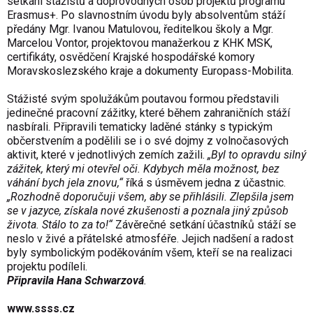
setkání stážistů a doprovodných osob projektů programu
Erasmus+. Po slavnostním úvodu byly absolventům stáží
předány Mgr. Ivanou Matulovou, ředitelkou školy a Mgr.
Marcelou Vontor, projektovou manažerkou z KHK MSK,
certifikáty, osvědčení Krajské hospodářské komory
Moravskoslezského kraje a dokumenty Europass-Mobilita.
Stážisté svým spolužákům poutavou formou představili
jedinečné pracovní zážitky, které během zahraničních stáží
nasbírali. Připravili tematicky laděné stánky s typickým
občerstvením a podělili se i o své dojmy z volnočasových
aktivit, které v jednotlivých zemích zažili.
„Byl to opravdu silný
zážitek, který mi otevřel oči. Kdybych měla možnost, bez
váhání bych jela znovu,“
říká s úsměvem jedna z účastnic.
„Rozhodně doporučuji všem, aby se přihlásili. Zlepšila jsem
se v jazyce, získala nové zkušenosti a poznala jiný způsob
života. Stálo to za to!“
Závěrečné setkání účastníků stáží se
neslo v živé a přátelské atmosféře. Jejich nadšení a radost
byly symbolickým poděkováním všem, kteří se na realizaci
projektu podíleli.
Připravila
Hana Schwarzová
.
www.ssss.cz