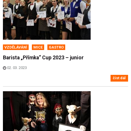
VZDĚLÁVÁNÍ
MICE
GASTRO
Barista „Přímka“ Cup 2023 – junior
02. 03. 2023
číst dál