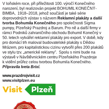
V loňském roce, při příležitosti 100. výročí Konečného
narození, byl realizován projekt BOHUMIL KONEČNÝ-
BIMBA,
1918–2018, jehož součástí je také série
doprovodných výstav s názvem
Reklamní plakáty a další
tvorba Bohumila Konečného
pro společnosti Sigma
pumpy, Plzeňský Prazdroj a Barum. Pro ně a další firmy v
rámci Podniků zahraničního obchodu Bohumil Konečný v
50. letech vytvářel reklamní plakáty pro export. V době, kdy
pro domácí trh maloval budovatelské plakáty s Dědou
Mrázem, pro kapitalistickou cizinu vytvořil přes 200 plakátů
ve stylu tzv. „americké reklamy”.
Spolu s nimi bude na
výstavě v Návštěvnickém centru Plzeňského Prazdroje
k vidění průřez celou tvorbou Bohumila Konečného.
Připravila Iveta Brixí.
www.prazdrojvisit.cz
www.visitplzen.eu