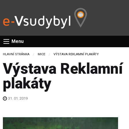
Menu
HLAVNÍ STRÁNKA
MICE
CURRENT:
VÝSTAVA REKLAMNÍ PLAKÁTY
Výstava Reklamní
plakáty
31. 01. 2019