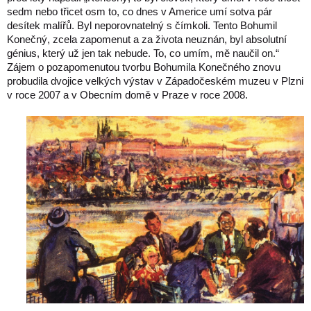
sedm nebo třicet osm to, co dnes v Americe umí sotva pár
desítek malířů. Byl neporovnatelný s čímkoli. Tento Bohumil
Konečný, zcela zapomenut a za života neuznán, byl absolutní
génius, který už jen tak nebude. To, co umím, mě naučil on.“
Zájem o pozapomenutou tvorbu Bohumila Konečného znovu
probudila dvojice velkých výstav v Západočeském muzeu v Plzni
v roce 2007 a v Obecním domě v Praze v roce 2008.