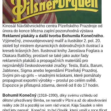
Kinosál Návštěvnického centra Plzeňského Prazdroje od
února do konce března zaplní pozoruhodná výstava
Reklamní plakáty a další tvorba Bohumila Konečného
.
Výjimečný, znovuobjevovaný malíř a ilustrátor 2. pol. 20.
století byl mistrem dynamických dobrodružných ilustrací a
kreseb krásných žen. Ilustroval knihy Jaroslava Foglara a
Otakara Batličky, proslavil se také jako autor řady
reklamních plakátů a propagačních materiálů pro
nejznámější československé značky: Tesla, Baťa, Barum,
Jablonex, Sigma anebo legendární Plzeňský Prazdroj.
Svými pin-up girls – vnadnými kráskami, které pomáhaly
propagovat exportní výrobky – proslul po celém světě.
Expozice je přístupná zdarma, denně od 8 do 17 hodin.
Bohumil Konečný
(1918–1990), díky svému vzhledu od
dětství přezdívaný Bimba, se narodil v Plzni a až do absolvování
reálky zde žil a později se sem rád vracel. Kája Saudek o něm
před lety napsal: „Konečný, to byl člověk, který uměl v roce třicet