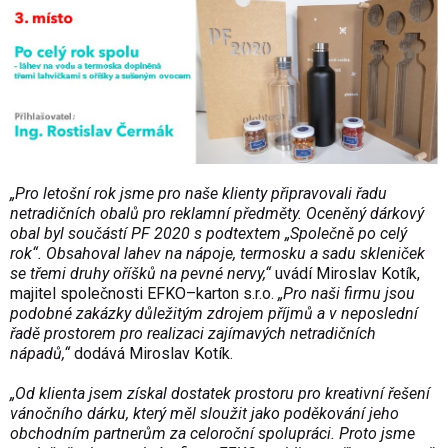
„Pro letošní rok jsme pro naše klienty připravovali řadu
netradičních obalů pro reklamní předměty. Oceněný dárkový
obal byl součástí PF 2020 s podtextem „Společně po celý
rok“. Obsahoval lahev na nápoje, termosku a sadu skleniček
se třemi druhy oříšků na pevné nervy,“
uvádí Miroslav Kotík,
majitel společnosti EFKO–karton s.r.o.
„Pro naši firmu jsou
podobné zakázky důležitým zdrojem příjmů a v neposlední
řadě prostorem pro realizaci zajímavých netradičních
nápadů,“
dodává Miroslav Kotík.
„Od klienta jsem získal dostatek prostoru pro kreativní řešení
vánočního dárku, který měl sloužit jako poděkování jeho
obchodním partnerům za celoroční spolupráci. Proto jsme