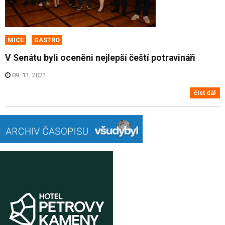
MICE
GASTRO
V Senátu byli oceněni nejlepší čeští potravináři
09. 11. 2021
číst dál