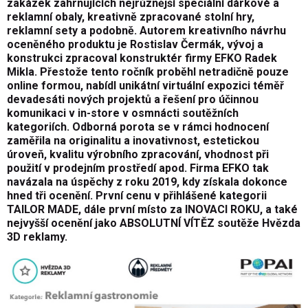
zakázek zahrnujících nejrůznější speciální dárkové a
reklamní obaly, kreativně zpracované stolní hry,
reklamní sety a podobně. Autorem kreativního návrhu
oceněného produktu je Rostislav Čermák, vývoj a
konstrukci zpracoval konstruktér firmy EFKO Radek
Mikla. Přestože tento ročník proběhl netradičně pouze
online formou, nabídl unikátní virtuální expozici téměř
devadesáti nových projektů a řešení pro účinnou
komunikaci v in-store v osmnácti soutěžních
kategoriích. Odborná porota se v rámci hodnocení
zaměřila na originalitu a inovativnost, estetickou
úroveň, kvalitu výrobního zpracování, vhodnost při
použití v prodejním prostředí apod. Firma EFKO tak
navázala na úspěchy z roku 2019, kdy získala dokonce
hned tři ocenění. První cenu v přihlášené kategorii
TAILOR MADE, dále první místo za INOVACI ROKU, a také
nejvyšší ocenění jako ABSOLUTNÍ VÍTĚZ soutěže Hvězda
3D reklamy.