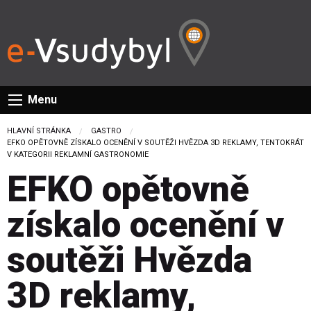
Menu
HLAVNÍ STRÁNKA
GASTRO
CURRENT:
EFKO OPĚTOVNĚ ZÍSKALO OCENĚNÍ V SOUTĚŽI HVĚZDA 3D REKLAMY, TENTOKRÁT
V KATEGORII REKLAMNÍ GASTRONOMIE
EFKO opětovně
získalo ocenění v
soutěži Hvězda
3D reklamy,