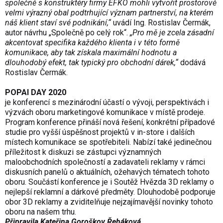
společně s konstruktéry firmy EFKO mohli vytvořit prostorově
velmi výrazný obal podtrhující význam partnerství, na kterém
náš klient staví své podnikání,“
uvádí Ing. Rostislav Čermák,
autor návrhu „Společně po celý rok“.
„Pro mě je zcela zásadní
akcentovat specifika každého klienta i v této formě
komunikace, aby tak získala maximální hodnotu a
dlouhodobý efekt, tak typický pro obchodní dárek,“
dodává
Rostislav Čermák.
POPAI DAY 2020
je konferencí s mezinárodní účastí o vývoji, perspektivách i
výzvách oboru marketingové komunikace v místě prodeje.
Program konference přináší nová řešení, konkrétní případové
studie pro vyšší úspěšnost projektů v in-store i dalších
místech komunikace se spotřebiteli. Nabízí také jedinečnou
příležitost k diskuzi se zástupci významných
maloobchodních společností a zadavateli reklamy v rámci
diskusních panelů o aktuálních, ožehavých tématech tohoto
oboru. Součástí konference je i Soutěž Hvězda 3D reklamy o
nejlepší reklamní a dárkové předměty. Dlouhodobě podporuje
obor 3D reklamy a zviditelňuje nejzajímavější novinky tohoto
oboru na našem trhu.
Připravila Kateřina Goroškov Řeháková.