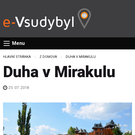
Menu
HLAVNÍ STRÁNKA
Z DOMOVA
CURRENT:
DUHA V MIRAKULU
Duha v Mirakulu
25. 07. 2018