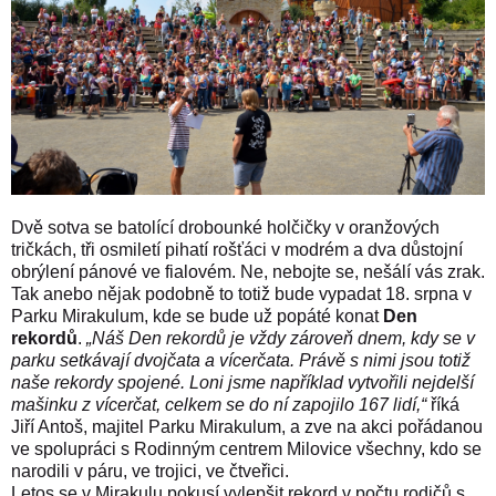
Dvě sotva se batolící drobounké holčičky v oranžových
tričkách, tři osmiletí pihatí rošťáci v modrém a dva důstojní
obrýlení pánové ve fialovém. Ne, nebojte se, nešálí vás zrak.
Tak anebo nějak podobně to totiž bude vypadat 18. srpna v
Parku Mirakulum, kde se bude už popáté konat
Den
rekordů
.
„Náš Den rekordů je vždy zároveň dnem, kdy se v
parku setkávají dvojčata a vícerčata. Právě s nimi jsou totiž
naše rekordy spojené. Loni jsme například vytvořili nejdelší
mašinku z vícerčat, celkem se do ní zapojilo 167 lidí,“
říká
Jiří Antoš, majitel Parku Mirakulum, a zve na akci pořádanou
ve spolupráci s Rodinným centrem Milovice všechny, kdo se
narodili v páru, ve trojici, ve čtveřici.
Letos se v Mirakulu pokusí vylepšit rekord v počtu rodičů s