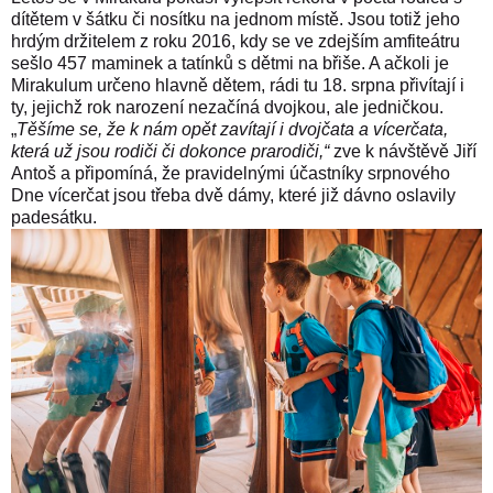
dítětem v šátku či nosítku na jednom místě. Jsou totiž jeho
hrdým držitelem z roku 2016, kdy se ve zdejším amfiteátru
sešlo 457 maminek a tatínků s dětmi na břiše. A ačkoli je
Mirakulum určeno hlavně dětem, rádi tu 18. srpna přivítají i
ty, jejichž rok narození nezačíná dvojkou, ale jedničkou.
„
Těšíme se, že k nám opět zavítají i dvojčata a vícerčata,
která už jsou rodiči či dokonce prarodiči,“
zve k návštěvě Jiří
Antoš a připomíná, že pravidelnými účastníky srpnového
Dne vícerčat jsou třeba dvě dámy, které již dávno oslavily
padesátku.