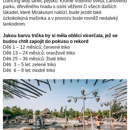
Dancing tedy tanec pejsků. Kromě Vodního světa, Lanového
parku, dřevěného hradu s osmi věžemi či všech dalších
lákadel, které Mirakulum nabízí, bude jezdit také
úzkokolejná mašinka a v provozu bude rovněž nedaleký
tankodrom.
Jakou barvu trička by si měla obléci vícerčata, jež se
budou chtít zapojit do pokusu o rekord
Děti 1 – 12 měsíců: červené triko
Děti 13 – 24 měsíců: oranžové triko
Děti 25 – 36 měsíců: žluté triko
Děti 3 – 5 let: zelené triko
Děti 6 – 8 let: modré triko