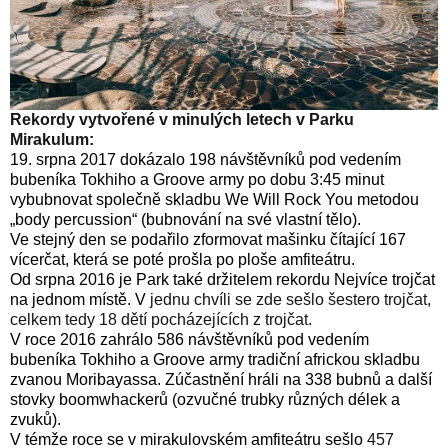
Rekordy vytvořené v minulých letech v Parku
Mirakulum:
19. srpna 2017 dokázalo 198 návštěvníků pod vedením
bubeníka Tokhiho a Groove army po dobu 3:45 minut
vybubnovat společně skladbu We Will Rock You metodou
„body percussion“ (bubnování na své vlastní tělo).
Ve stejný den se podařilo zformovat mašinku čítající 167
vícerčat, která se poté prošla po ploše amfiteátru.
Od srpna 2016 je Park také držitelem rekordu Nejvíce trojčat
na jednom místě. V
jednu chvíli se zde sešlo šestero trojčat,
celkem tedy 18 dětí pocházejících z trojčat.
V roce 2016 zahrálo 586 návštěvníků pod vedením
bubeníka Tokhiho a Groove army tradiční africkou skladbu
zvanou Moribayassa. Zúčastnění hráli na 338 bubnů a další
stovky boomwhackerů (ozvučné trubky různých délek a
zvuků).
V témže roce se v mirakulovském amfiteátru sešlo
457