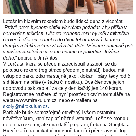
Letošním hlavním rekordem bude lidská duha z vícerčat.
„Právě proto bychom chtěli vícerčata požádat, aby přišla v
barevných tričkách. Děti do jednoho roku by měly mít trička
červená, děti od jednoho do dvou let oranžová, ta mezi
druhým a třetím rokem žlutá a tak dále. Všichni společně pak
v našem amfiteátru v jednu hodinu odpoledne složíme
duhu,“
popisuje Jiří Antoš.
Vícerčata, která se předem zaregistrují a zapojí se do
pokusu o rekord (registrace předem je nutná!), budou mít
vstup do parku zdarma stejně jako „klokaní“ páry, tedy rodič
s dítětem na břiše (v šátku či nosítku). Dva členové jejich
doprovodu pak zaplatí za celý den každý jen 140 korun.
Registrovat se můžete už nyní prostřednictvím formuláře na
webu
www.mirakulum.cz
nebo e-mailem na
skoly@mirakulum.cz
.
Park ale bude samozřejmě otevřený i všem ostatním
návštěvníkům, kteří zaplatí běžné vstupné. Těšit se mohou
nejen na rekordy, ale i na další program, třeba na Spejbla a
Hurvínka či na unikátní hudebně-taneční představení Dog